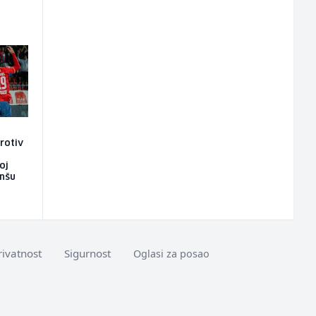
rotiv
oj
anšu
rivatnost
Sigurnost
Oglasi za posao