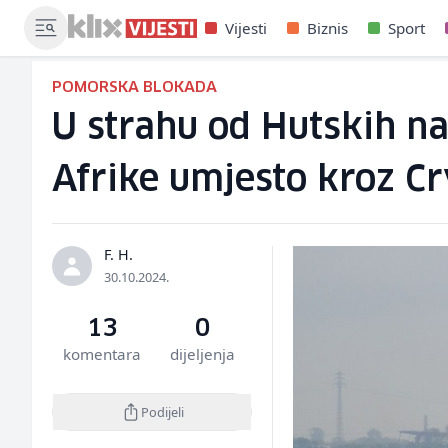
Vijesti
Biznis
Sport
POMORSKA BLOKADA
U strahu od Hutskih n
Afrike umjesto kroz C
F. H.
30.10.2024.
13
0
komentara
dijeljenja
Podijeli