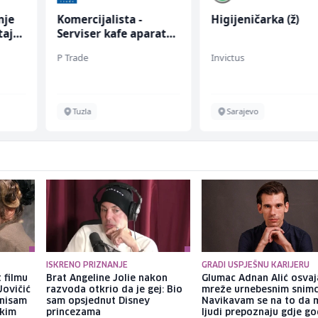
nje
Komercijalista -
Higijeničarka (ž)
taja
Serviser kafe aparata
(m/ž)
P Trade
Invictus
Tuzla
Sarajevo
ISKRENO PRIZNANJE
GRADI USPJEŠNU KARIJERU
 filmu
Brat Angeline Jolie nakon
Glumac Adnan Alić osvaj
Jovičić
razvoda otkrio da je gej: Bio
mreže urnebesnim snimc
 nisam
sam opsjednut Disney
Navikavam se na to da 
ekim
princezama
ljudi prepoznaju gdje go