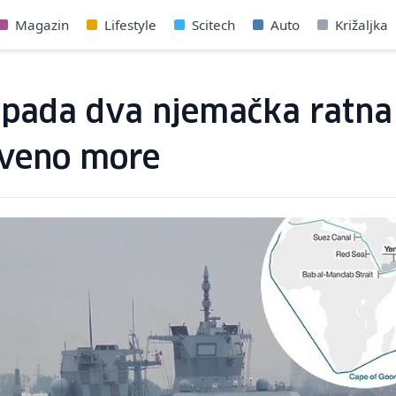
Magazin
Lifestyle
Scitech
Auto
Križaljka
apada dva njemačka ratna
rveno more