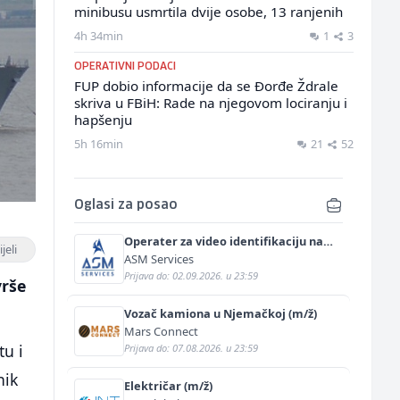
minibusu usmrtila dvije osobe, 13 ranjenih
4h 34min
1
3
OPERATIVNI PODACI
FUP dobio informacije da se Đorđe Ždrale
skriva u FBiH: Rade na njegovom lociranju i
hapšenju
5h 16min
21
52
Oglasi za posao
Operater za video identifikaciju na
jeli
njemačkom jeziku (m/ž)
ASM Services
Prijava do: 02.09.2026. u 23:59
vrše
Vozač kamiona u Njemačkoj (m/ž)
Mars Connect
tu i
Prijava do: 07.08.2026. u 23:59
nik
Električar (m/ž)