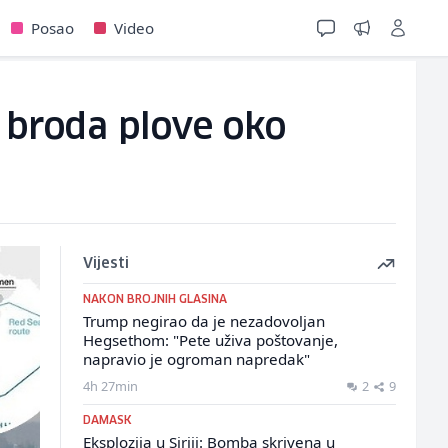
Posao
Video
 broda plove oko
Vijesti
NAKON BROJNIH GLASINA
Trump negirao da je nezadovoljan
Hegsethom: "Pete uživa poštovanje,
napravio je ogroman napredak"
4h 27min
2
9
DAMASK
Eksplozija u Siriji: Bomba skrivena u