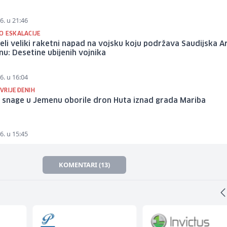
6. u 21:46
O ESKALACIJE
veli veliki raketni napad na vojsku koju podržava Saudijska A
u: Desetine ubijenih vojnika
6. u 16:04
VRIJEĐENIH
 snage u Jemenu oborile dron Huta iznad grada Mariba
6. u 15:45
KOMENTARI (13)