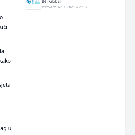
INT Global
Prijava do: 07.08.2026. u 23:59
eo
ući
da
 kako
sjeta
rag u