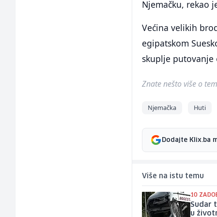
Njemačku, rekao je
Većina velikih br
egipatskom Suesko
skuplje putovanje 
Znate nešto više o temi 
Njemačka
Huti
Dodajte Klix.ba 
Više na istu temu
10 ZADO
Sudar t
u život