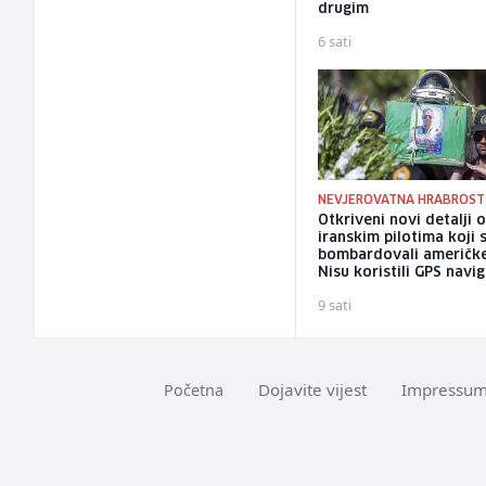
drugim
6 sati
NEVJEROVATNA HRABROST
Otkriveni novi detalji 
iranskim pilotima koji 
bombardovali američke
Nisu koristili GPS navig
9 sati
Dojavite vijest
Impressu
Početna