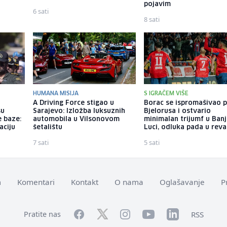
pojavim
6 sati
8 sati
HUMANA MISIJA
S IGRAČEM VIŠE
o
A Driving Force stigao u
Borac se ispromašivao p
su
Sarajevo: Izložba luksuznih
Bjelorusa i ostvario
 baze:
automobila u Vilsonovom
minimalan trijumf u Banj
aciju
šetalištu
Luci, odluka pada u rev
7 sati
5 sati
m
Komentari
Kontakt
O nama
Oglašavanje
P
Facebook
YouTube
LinkedIn
Twitter
Instagram
RSS
Pratite nas