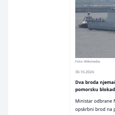
Foto: Wikimedia
30.10.2024.
Dva broda njemač
pomorsku blokadu 
Ministar odbrane N
opskrbni brod na p