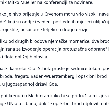
nik Mitko Mueller na konferenciji za novinare.
ako je nivo prijetnje u Crvenom moru vrlo visok i nav
de" koji su ondje izvedeni posljednjih mjeseci uključuj
projektile, bespilotne letjelice i drugo oružje.
azliku od drugih brodova njemačke mornarice, dva bro
ajnirana za izvođenje operacija protuzračne odbrane"
o i flote obližnjih plovila.
ački kancelar Olaf Scholz prošle je sedmice tokom po
va broda, fregatu Baden-Wuerttemberg i opskrbni brod
, u jugozapadnoj državi Goa.
 put krenuti u Mediteran kako bi se pridružila misiji za
age UN-a u Libanu, dok će opskrbni brod otploviti nat