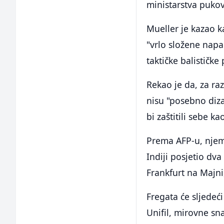
ministarstva pukov
Mueller je kazao k
"vrlo složene napa
taktičke balističke 
Rekao je da, za r
nisu "posebno diz
bi zaštitili sebe ka
Prema AFP-u, njem
Indiji posjetio d
Frankfurt na Majni
Fregata će sljedeći
Unifil, mirovne sn