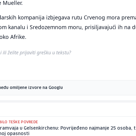
 Mueller.
odarskih kompanija izbjegava rutu Crvenog mora prem
m kanalu i Sredozemnom moru, prisiljavajući ih na du
oko Afrike.
ili želite prijaviti grešku u tekstu?
među omiljene izvore na Googlu
BILO TEŠKE POVREDE
ramvaja u Gelsenkirchenu: Povrijeđeno najmanje 25 osoba, t
noj opasnosti