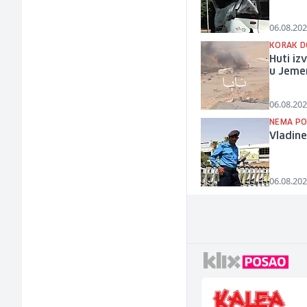
06.08.202
KORAK D
Huti iz
u Jemen
06.08.202
NEMA PO
Vladine
06.08.202