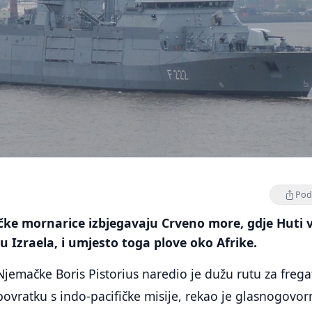
Podi
ke mornarice izbjegavaju Crveno more, gdje Huti 
Izraela, i umjesto toga plove oko Afrike.
jemačke Boris Pistorius naredio je dužu rutu za frega
ovratku s indo-pacifičke misije, rekao je glasnogovor