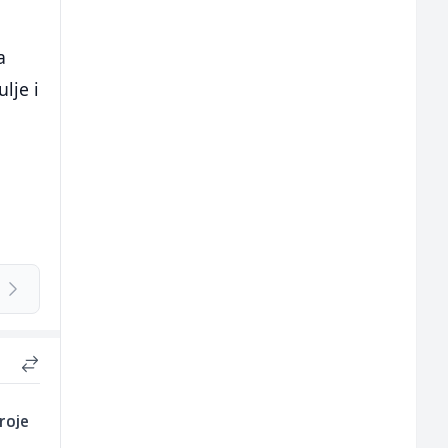
a
lje i
roje