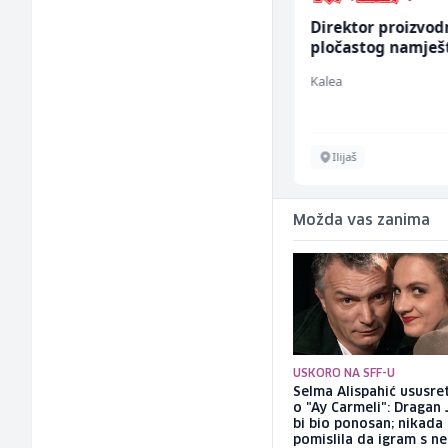
Radnik u proizvodnji
Direktor proizvod
(m/ž)
pločastog namješ
(m/ž)
RAMA-GLAS
Kalea
Sarajevo
Ilijaš
Možda vas zanima
USKORO NA SFF-U
Selma Alispahić ususret
o "Ay Carmeli": Dragan 
bi bio ponosan; nikada
pomislila da igram s n