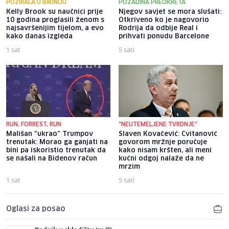
POZIRALA U BIKINIJU
POZADINA PREOKRETA
Kelly Brook su naučnici prije
Njegov savjet se mora slušati:
10 godina proglasili ženom s
Otkriveno ko je nagovorio
najsavršenijim tijelom, a evo
Rodrija da odbije Real i
kako danas izgleda
prihvati ponudu Barcelone
1 sat
5 sati
RUN, FORREST, RUN
"NEUTEMELJENE TVRDNJE"
Mališan "ukrao" Trumpov
Slaven Kovačević: Cvitanović
trenutak: Morao ga ganjati na
govorom mržnje poručuje
bini pa iskoristio trenutak da
kako nisam kršten, ali meni
se našali na Bidenov račun
kućni odgoj nalaže da ne
mrzim
1 sat
5 sati
Oglasi za posao