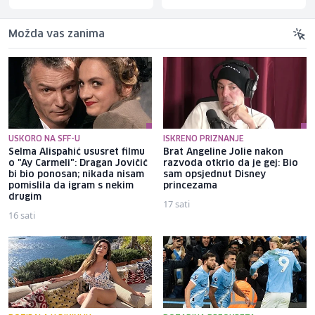
Možda vas zanima
USKORO NA SFF-U
ISKRENO PRIZNANJE
Selma Alispahić ususret filmu
Brat Angeline Jolie nakon
o "Ay Carmeli": Dragan Jovičić
razvoda otkrio da je gej: Bio
bi bio ponosan; nikada nisam
sam opsjednut Disney
pomislila da igram s nekim
princezama
drugim
17 sati
16 sati