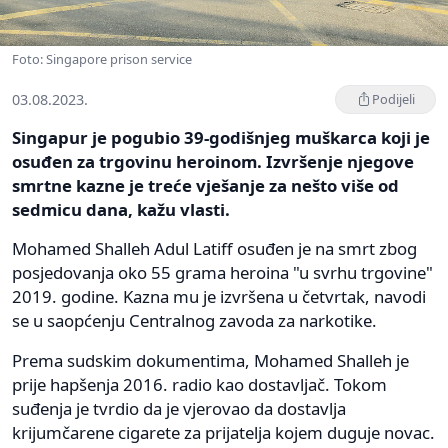
Foto: Singapore prison service
03.08.2023.
Podijeli
Singapur je pogubio 39-godišnjeg muškarca koji je
osuđen za trgovinu heroinom. Izvršenje njegove
smrtne kazne je treće vješanje za nešto više od
sedmicu dana, kažu vlasti.
Mohamed Shalleh Adul Latiff osuđen je na smrt zbog
posjedovanja oko 55 grama heroina "u svrhu trgovine"
2019. godine. Kazna mu je izvršena u četvrtak, navodi
se u saopćenju Centralnog zavoda za narkotike.
Prema sudskim dokumentima, Mohamed Shalleh je
prije hapšenja 2016. radio kao dostavljač. Tokom
suđenja je tvrdio da je vjerovao da dostavlja
krijumčarene cigarete za prijatelja kojem duguje novac.