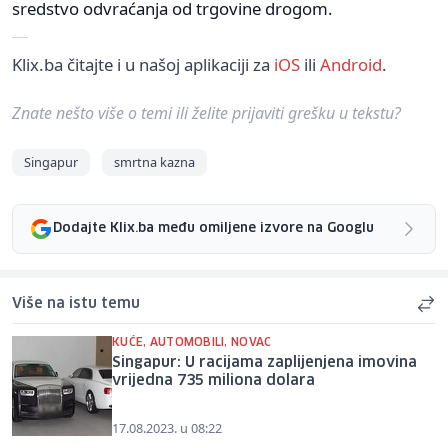
sredstvo odvraćanja od trgovine drogom.
Klix.ba čitajte i u našoj aplikaciji za
iOS
ili
Android
.
Znate nešto više o temi ili želite prijaviti grešku u tekstu?
Singapur
smrtna kazna
Dodajte Klix.ba među omiljene izvore na Googlu
Više na istu temu
KUĆE, AUTOMOBILI, NOVAC
Singapur: U racijama zaplijenjena imovina
vrijedna 735 miliona dolara
17.08.2023. u 08:22