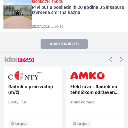
RIGOROZNI ZAKON
Prvi put u posljednjih 20 godina u Singapuru
izvršena smrtna kazna
28.07.2023. u 06:19
KOMENTARI (55)
Radnik u proizvodnji
Električar - Radnik na
(m/ž)
tehničkom održavanju
(m/ž)
Conty Plus
Amko komerc
Sarajevo
Sarajevo