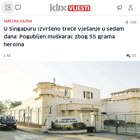
109
SMRTNA KAZNA
U Singapuru izvršeno treće vješanje u sedam
dana: Pogubljen muškarac zbog 55 grama
heroina
I. M.
55