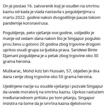
On je postao 16. zatvorenik koji je osuđen na smrtnu
kaznu od kada je vlada nastavila s pogubljenjima u
martu 2022. godine nakon dvogodišnje pauze tokom
pandemije koronavirusa.
Pogubljenje, peto vješanje ove godine, uslijedilo je
manje od sedam dana nakon što je Singapur pogubio
prvu ženu u gotovo 20 godina zbog trgovine drogom
uprkos osudi grupa za ljudska prava. Saridewi Binte
Djamani pogubljena je u petak zbog trgovine oko 30
grama heroina.
Muškarac, Mohd Aziz bin Hussain, 57, obješen je dva
dana ranije zbog trgovine oko 50 grama heroina.
Ujedinjene nacije su osudile vješanja i pozvale Singapur
da uvede moratorij na smrtnu kaznu. Uprkos rastućem
međunarodnom pritisku po tom pitanju, Singapur
insistira na tome da je smrtna kazna djelotvorno