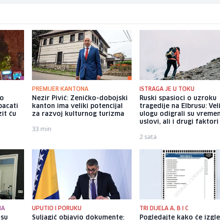
PREMIJER KANTONA
ISTRAGA JE U TOKU
io
Nezir Pivić: Zeničko-dobojski
Ruski spasioci o uzroku
bacati
kanton ima veliki potencijal
tragedije na Elbrusu: Vel
it ću
za razvoj kulturnog turizma
ulogu odigrali su vreme
uslovi, ali i drugi faktori
33 min
2 sata
MA
UPUTIO I PORUKU
TRI DIJELA A, B I C
 su
Suljagić objavio dokumente:
Pogledajte kako će izgl