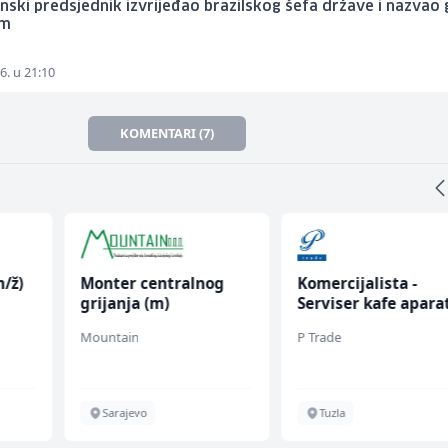
nski predsjednik izvrijeđao brazilskog šefa države i nazvao 
om
6. u 21:10
KOMENTARI (7)
/ž)
Monter centralnog
Komercijalista -
grijanja (m)
Serviser kafe apara
(m/ž)
Mountain
P Trade
Sarajevo
Tuzla