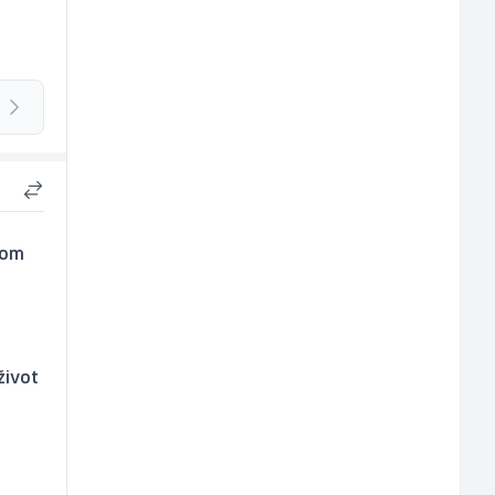
kom
život