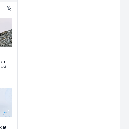
iku
nski
edati