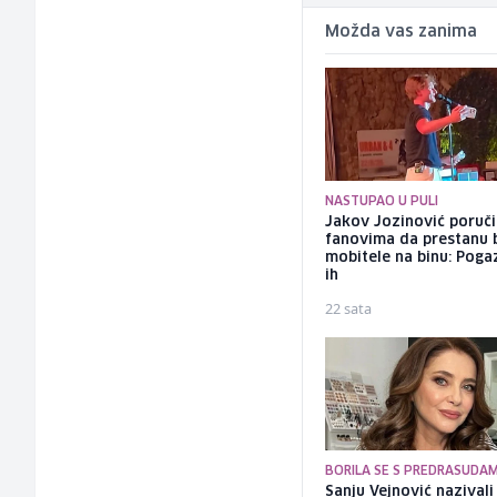
Možda vas zanima
NASTUPAO U PULI
Jakov Jozinović poruč
fanovima da prestanu 
mobitele na binu: Pogaz
ih
22 sata
BORILA SE S PREDRASUDA
Sanju Vejnović nazivali