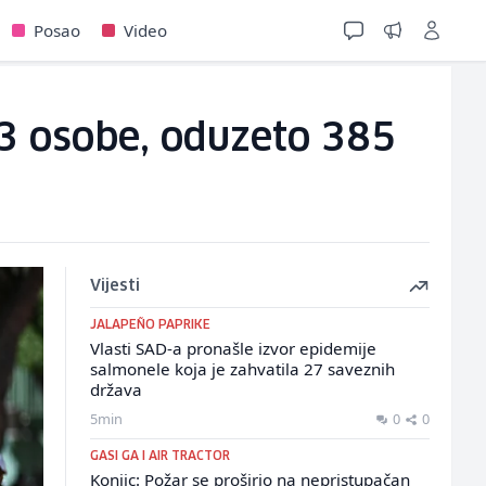
Posao
Video
43 osobe, oduzeto 385
Vijesti
JALAPEÑO PAPRIKE
Vlasti SAD-a pronašle izvor epidemije
salmonele koja je zahvatila 27 saveznih
država
5min
0
0
GASI GA I AIR TRACTOR
Konjic: Požar se proširio na nepristupačan