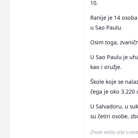
10.
Ranije je 14 osob
u Sao Paulu.
Osim toga, zvaničn
U Sao Paulu je uha
kao i oružje.
Škole koje se nal
čega je oko 3.220 
U Salvadoru, u su
su četiri osobe, zb
Znate nešto više o temi 