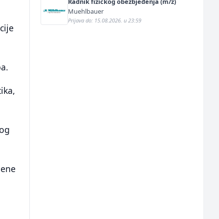
Radnik fizičkog obezbjeđenja (m/ž)
Muehlbauer
Prijava do: 15.08.2026. u 23:59
cije
ba.
ika,
bog
jene