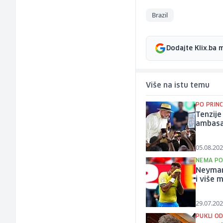
Brazil
Dodajte Klix.ba 
Više na istu temu
PO PRINC
Tenzije
ambasa
05.08.202
NEMA P
Neymar 
i više 
29.07.202
PUKLI O