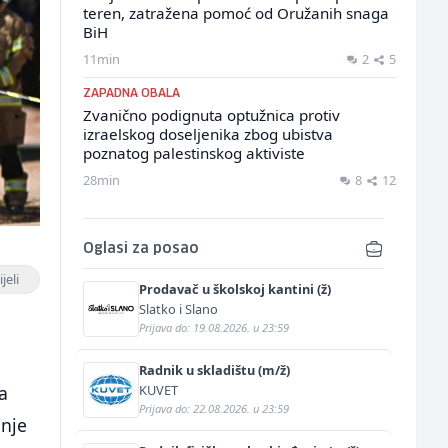
teren, zatražena pomoć od Oružanih snaga
BiH
11min
2
5
ZAPADNA OBALA
Zvanično podignuta optužnica protiv
izraelskog doseljenika zbog ubistva
poznatog palestinskog aktiviste
28min
8
12
Oglasi za posao
jeli
Prodavač u školskoj kantini (ž)
Slatko i Slano
Prijava do: 19.08.2026. u 23:59
Radnik u skladištu (m/ž)
KUVET
la
Prijava do: 22.08.2026. u 23:59
anje