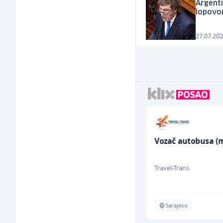
Argenti
lopov
27.07.202
Bravar -
Vozač autobusa (m
Elektrozavarivač (m)
Mountain
Travel-Trans
Sarajevo
Sarajevo