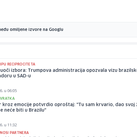
među omiljene izvore na Googlu
IPU RECIPROCITETA
 uoči izbora: Trumpova administracija opozvala vizu brazils
doru u SAD-u
6. u 06:05
OVRATKA
kroz emocije potvrdio oproštaj: "Tu sam krvario, dao svoj 
me neće biti u Brazilu"
6. u 11:32
DNOSI PARTNERA