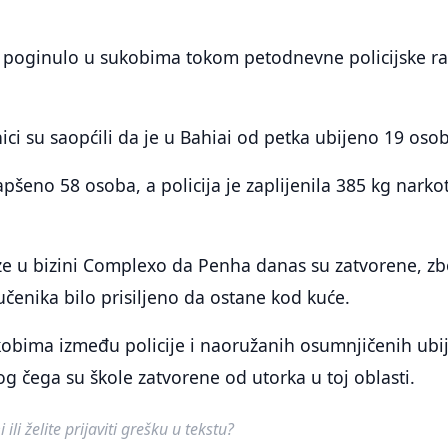
a poginulo u sukobima tokom petodnevne policijske ra
ici su saopćili da je u Bahiai od petka ubijeno 19 oso
pšeno 58 osoba, a policija je zaplijenila 385 kg narkot
aze u bizini Complexo da Penha danas su zatvorene, z
učenika bilo prisiljeno da ostane kod kuće.
kobima između policije i naoružanih osumnjičenih ubi
og čega su škole zatvorene od utorka u toj oblasti.
ili želite prijaviti grešku u tekstu?