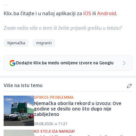
Klix.ba čitajte i u našoj aplikaciji za
iOS
ili
Android
.
Znate nešto više o temi ili želite prijaviti grešku u tekstu?
Njemačka
migranti
Dodajte Klix.ba među omiljene izvore na Googlu
Više na istu temu
UPRKOS PROBLEMIMA
Njemačka oborila rekord u izvozu: Ove
godine se desilo ono što dugo nije
zabilježeno
09.08.2026. u 11:21
KO STOJI IZA NAPADA?