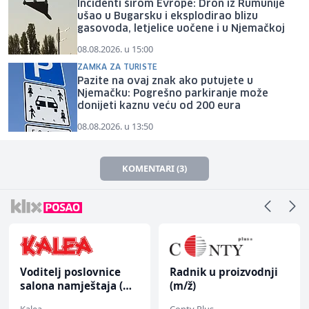
Incidenti širom Evrope: Dron iz Rumunije
ušao u Bugarsku i eksplodirao blizu
gasovoda, letjelice uočene i u Njemačkoj
08.08.2026. u 15:00
ZAMKA ZA TURISTE
Pazite na ovaj znak ako putujete u
Njemačku: Pogrešno parkiranje može
donijeti kaznu veću od 200 eura
08.08.2026. u 13:50
KOMENTARI (3)
Voditelj poslovnice
Radnik u proizvodnji
salona namještaja (m/
(m/ž)
ž)