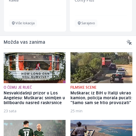
Kalea
Conty Plus
Više lokacija
Sarajevo
Možda vas zanima
O ČEMU JE RIJEČ
FILMSKE SCENE
Nesvakidašnji prizor u Los
Muškarac iz BiH u Italiji ukrao
Angelesu: Muškarac snimljen u
kamion, policija morala pucati:
billboardu nasred raskrsnice
"Samo sam se htio provozati"
23 sata
25 min