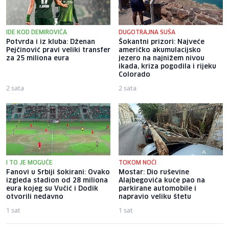
IDE KOD DEMIROVIĆA
DUGOTRAJNA SUŠA
Potvrda i iz kluba: Dženan
Šokantni prizori: Najveće
Pejčinović pravi veliki transfer
američko akumulacijsko
za 25 miliona eura
jezero na najnižem nivou
ikada, kriza pogodila i rijeku
Colorado
2 sata
2 sata
I TO JE MOGUĆE
TOKOM NOĆI
Fanovi u Srbiji šokirani: Ovako
Mostar: Dio ruševine
izgleda stadion od 28 miliona
Alajbegovića kuće pao na
eura kojeg su Vučić i Dodik
parkirane automobile i
otvorili nedavno
napravio veliku štetu
1 sat
1 sat