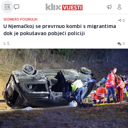
0
SEDMERO POGINULIH
U Njemačkoj se prevrnuo kombi s migrantima
dok je pokušavao pobjeći policiji
S. Š.
3