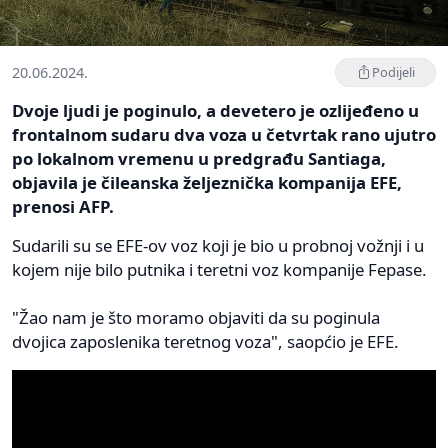
20.06.2024.
Podijeli
Dvoje ljudi je poginulo, a devetero je ozlijeđeno u
frontalnom sudaru dva voza u četvrtak rano ujutro
po lokalnom vremenu u predgrađu Santiaga,
objavila je čileanska željeznička kompanija EFE,
prenosi AFP.
Sudarili su se EFE-ov voz koji je bio u probnoj vožnji i u
kojem nije bilo putnika i teretni voz kompanije Fepase.
"Žao nam je što moramo objaviti da su poginula
dvojica zaposlenika teretnog voza", saopćio je EFE.