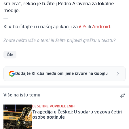
smjera", rekao je tužitelj Pedro Aravena za lokalne
medije.
Klix.ba čitajte i u našoj aplikaciji za
iOS
ili
Android
.
Znate nešto više o temi ili želite prijaviti grešku u tekstu?
Čile
Dodajte Klix.ba među omiljene izvore na Googlu
Više na istu temu
DESETINE POVRIJEĐENIH
Tragedija u Češkoj: U sudaru vozova četiri
osobe poginule