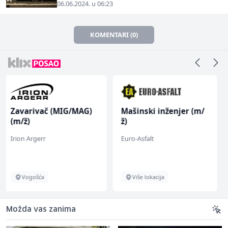
06.06.2024. u 06:23
KOMENTARI (0)
Mašinski inženjer (m/
Komercijalista -
ž)
Serviser kafe aparata
(m/ž)
Euro-Asfalt
P Trade
Više lokacija
Tuzla
Možda vas zanima