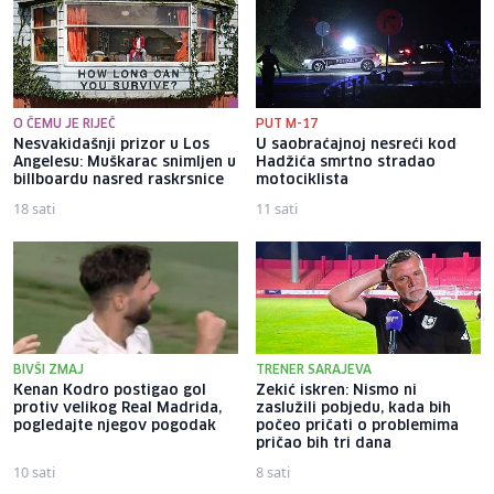
O ČEMU JE RIJEČ
PUT M-17
Nesvakidašnji prizor u Los
U saobraćajnoj nesreći kod
Angelesu: Muškarac snimljen u
Hadžića smrtno stradao
billboardu nasred raskrsnice
motociklista
18 sati
11 sati
BIVŠI ZMAJ
TRENER SARAJEVA
Kenan Kodro postigao gol
Zekić iskren: Nismo ni
protiv velikog Real Madrida,
zaslužili pobjedu, kada bih
pogledajte njegov pogodak
počeo pričati o problemima
pričao bih tri dana
10 sati
8 sati