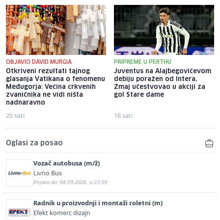
OBJAVIO DAVID MURGIA
PRIPREME U PERTHU
Otkriveni rezultati tajnog
Juventus na Alajbegovićevom
glasanja Vatikana o fenomenu
debiju poražen od Intera,
Međugorja: Većina crkvenih
Zmaj učestvovao u akciji za
zvaničnika ne vidi ništa
gol Stare dame
nadnaravno
20 sati
16 sati
Oglasi za posao
Vozač autobusa (m/ž)
Livno Bus
Prijava do: 04.09.2026. u 23:59
Radnik u proizvodnji i montaži roletni (m)
Efekt komerc dizajn