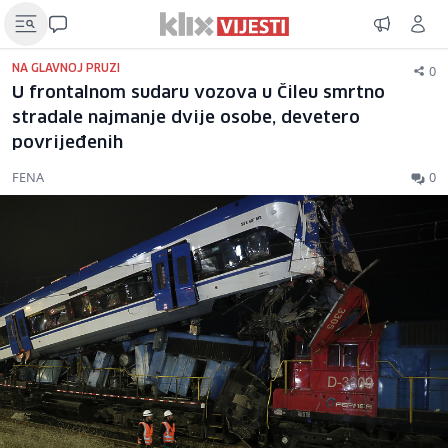
0
NA GLAVNOJ PRUZI
U frontalnom sudaru vozova u Čileu smrtno
stradale najmanje dvije osobe, devetero
povrijeđenih
FENA
0