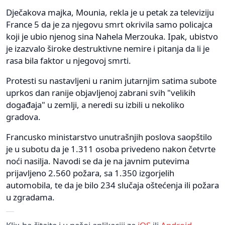
Dječakova majka, Mounia, rekla je u petak za televiziju
France 5 da je za njegovu smrt okrivila samo policajca
koji je ubio njenog sina Nahela Merzouka. Ipak, ubistvo
je izazvalo široke destruktivne nemire i pitanja da li je
rasa bila faktor u njegovoj smrti.
Protesti su nastavljeni u ranim jutarnjim satima subote
uprkos dan ranije objavljenoj zabrani svih "velikih
događaja" u zemlji, a neredi su izbili u nekoliko
gradova.
Francusko ministarstvo unutrašnjih poslova saopštilo
je u subotu da je 1.311 osoba privedeno nakon četvrte
noći nasilja. Navodi se da je na javnim putevima
prijavljeno 2.560 požara, sa 1.350 izgorjelih
automobila, te da je bilo 234 slučaja oštećenja ili požara
u zgradama.