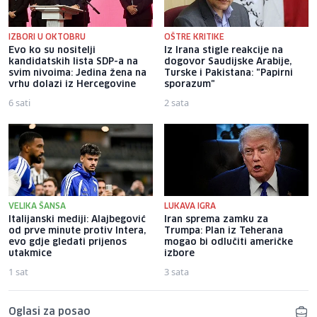
IZBORI U OKTOBRU
OŠTRE KRITIKE
Evo ko su nositelji
Iz Irana stigle reakcije na
kandidatskih lista SDP-a na
dogovor Saudijske Arabije,
svim nivoima: Jedina žena na
Turske i Pakistana: "Papirni
vrhu dolazi iz Hercegovine
sporazum"
6 sati
2 sata
VELIKA ŠANSA
LUKAVA IGRA
Italijanski mediji: Alajbegović
Iran sprema zamku za
od prve minute protiv Intera,
Trumpa: Plan iz Teherana
evo gdje gledati prijenos
mogao bi odlučiti američke
utakmice
izbore
1 sat
3 sata
Oglasi za posao