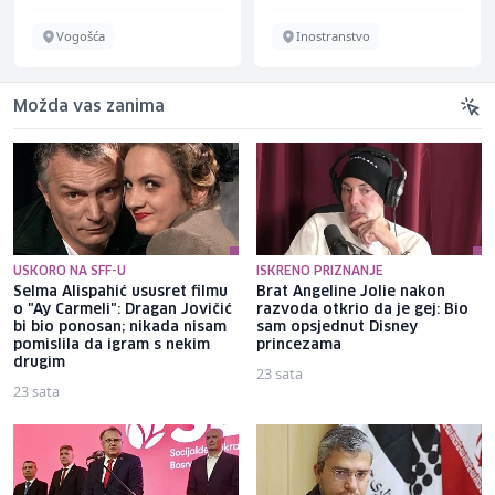
Vogošća
Inostranstvo
Možda vas zanima
USKORO NA SFF-U
ISKRENO PRIZNANJE
Selma Alispahić ususret filmu
Brat Angeline Jolie nakon
o "Ay Carmeli": Dragan Jovičić
razvoda otkrio da je gej: Bio
bi bio ponosan; nikada nisam
sam opsjednut Disney
pomislila da igram s nekim
princezama
drugim
23 sata
23 sata