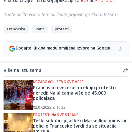
Klix.ba čitajte i u našoj aplikaciji za
iOS
ili
Android
.
Znate nešto više o temi ili želite prijaviti grešku u tekstu?
Francuska
Pariz
protesti
Dodajte Klix.ba među omiljene izvore na Googlu
Više na istu temu
NEZADOVOLJSTVO SVE VEĆE
Francusku i večeras očekuju protesti i
neredi: Na ulicama više od 45.000
policajaca
02.07.2023. u 16:32
PROTESTI NA SVE STRANE
Teški sukobi i pljačke u Marseilleu, ministar
policije Francuske tvrdi da se situacija
smiruje