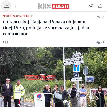
33
NEREDI ŠIROM ZEMLJE
U Francuskoj klanjana dženaza ubijenom
tinejdžeru, policija se sprema za još jednu
nemirnu noć
I. M.
43