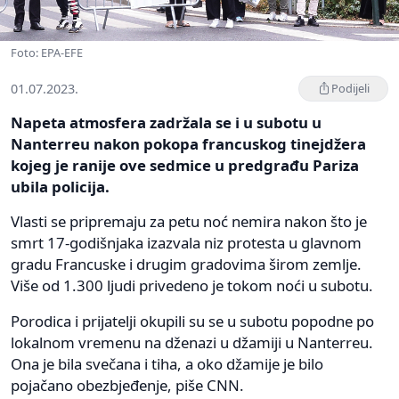
Foto: EPA-EFE
01.07.2023.
Podijeli
Napeta atmosfera zadržala se i u subotu u
Nanterreu nakon pokopa francuskog tinejdžera
kojeg je ranije ove sedmice u predgrađu Pariza
ubila policija.
Vlasti se pripremaju za petu noć nemira nakon što je
smrt 17-godišnjaka izazvala niz protesta u glavnom
gradu Francuske i drugim gradovima širom zemlje.
Više od 1.300 ljudi privedeno je tokom noći u subotu.
Porodica i prijatelji okupili su se u subotu popodne po
lokalnom vremenu na dženazi u džamiji u Nanterreu.
Ona je bila svečana i tiha, a oko džamije je bilo
pojačano obezbjeđenje, piše CNN.