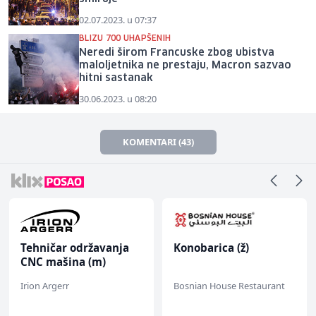
02.07.2023. u 07:37
BLIZU 700 UHAPŠENIH
Neredi širom Francuske zbog ubistva
maloljetnika ne prestaju, Macron sazvao
hitni sastanak
30.06.2023. u 08:20
KOMENTARI (43)
Tehničar održavanja
Konobarica (ž)
CNC mašina (m)
Irion Argerr
Bosnian House Restaurant