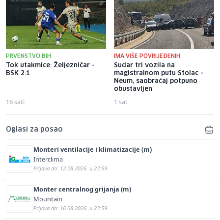
PRVENSTVO BIH
IMA VIŠE POVRIJEĐENIH
Tok utakmice: Željezničar -
Sudar tri vozila na
BSK 2:1
magistralnom putu Stolac -
Neum, saobraćaj potpuno
obustavljen
16 sati
1 sat
Oglasi za posao
Monteri ventilacije i klimatizacije (m)
Interclima
Prijava do: 12.08.2026. u 23:59
Monter centralnog grijanja (m)
Mountain
Prijava do: 16.08.2026. u 23:59