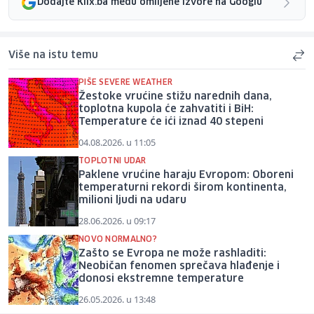
Dodajte Klix.ba među omiljene izvore na Googlu
Više na istu temu
PIŠE SEVERE WEATHER
Žestoke vrućine stižu narednih dana,
toplotna kupola će zahvatiti i BiH:
Temperature će ići iznad 40 stepeni
04.08.2026. u 11:05
TOPLOTNI UDAR
Paklene vrućine haraju Evropom: Oboreni
temperaturni rekordi širom kontinenta,
milioni ljudi na udaru
28.06.2026. u 09:17
NOVO NORMALNO?
Zašto se Evropa ne može rashladiti:
Neobičan fenomen sprečava hlađenje i
donosi ekstremne temperature
26.05.2026. u 13:48