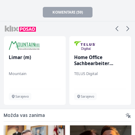
KOMENTARI (59)
Limar (m)
Home Office
Sachbearbeiter
(m/w/d) für einen
Mountain
TELUS Digital
bekannten deutschen
Energieversorger
Sarajevo
Sarajevo
Možda vas zanima