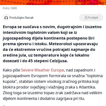
Foto: SWE
Podijeli
Poslušajte članak
Evropa se suočava s novim, dugotrajnim i izuzetno
intenzivnim toplotnim valom koji se iz
jugozapadnog dijela kontinenta postepeno širi
prema sjeveru i istoku. Meteorolozi upozoravaju
da će ekstremne vrućine potrajati najmanje do
sredine jula, uz temperature koje će lokalno
dosezati i do 45 stepeni Celzijusa.
Kako piše
Severe Weather Europe
, nad zapadnom i
jugozapadnom Evropom formirala se snažna "toplotna
kupola", stabilan sistem visokog zračnog pritiska koji
blokira prodor svježijeg i vlažnijeg zraka s Atlantika.
Zbog toga se izuzetno topao zrak zadržava nad velikim
dijelom kontinenta i dodatno zagrijava pri tlu.