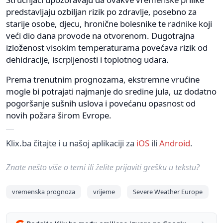
predstavljaju ozbiljan rizik po zdravlje, posebno za
starije osobe, djecu, hronične bolesnike te radnike koji
veći dio dana provode na otvorenom. Dugotrajna
izloženost visokim temperaturama povećava rizik od
dehidracije, iscrpljenosti i toplotnog udara.
Prema trenutnim prognozama, ekstremne vrućine
mogle bi potrajati najmanje do sredine jula, uz dodatno
pogoršanje sušnih uslova i povećanu opasnost od
novih požara širom Evrope.
Klix.ba čitajte i u našoj aplikaciji za
iOS
ili
Android
.
Znate nešto više o temi ili želite prijaviti grešku u tekstu?
vremenska prognoza
vrijeme
Severe Weather Europe