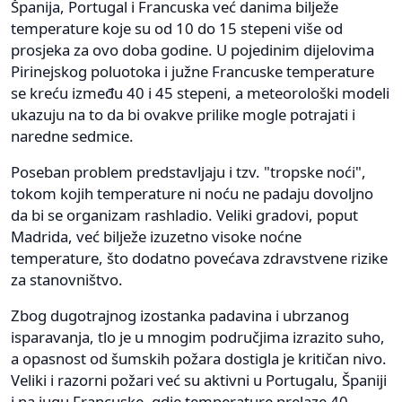
Španija, Portugal i Francuska već danima bilježe
temperature koje su od 10 do 15 stepeni više od
prosjeka za ovo doba godine. U pojedinim dijelovima
Pirinejskog poluotoka i južne Francuske temperature
se kreću između 40 i 45 stepeni, a meteorološki modeli
ukazuju na to da bi ovakve prilike mogle potrajati i
naredne sedmice.
Poseban problem predstavljaju i tzv. "tropske noći",
tokom kojih temperature ni noću ne padaju dovoljno
da bi se organizam rashladio. Veliki gradovi, poput
Madrida, već bilježe izuzetno visoke noćne
temperature, što dodatno povećava zdravstvene rizike
za stanovništvo.
Zbog dugotrajnog izostanka padavina i ubrzanog
isparavanja, tlo je u mnogim područjima izrazito suho,
a opasnost od šumskih požara dostigla je kritičan nivo.
Veliki i razorni požari već su aktivni u Portugalu, Španiji
i na jugu Francuske, gdje temperature prelaze 40