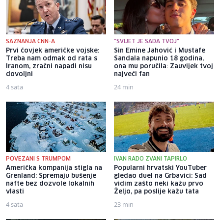
SAZNANJA CNN-A
"SVIJET JE SADA TVOJ"
Prvi čovjek američke vojske:
Sin Emine Jahović i Mustafe
Treba nam odmak od rata s
Sandala napunio 18 godina,
Iranom, zračni napadi nisu
ona mu poručila: Zauvijek tvoj
dovoljni
najveći fan
4 sata
24 min
POVEZANI S TRUMPOM
IVAN RADO ZVANI TAPIRLO
Američka kompanija stigla na
Popularni hrvatski YouTuber
Grenland: Spremaju bušenje
gledao duel na Grbavici: Sad
nafte bez dozvole lokalnih
vidim zašto neki kažu prvo
vlasti
Željo, pa poslije kažu tata
4 sata
23 min