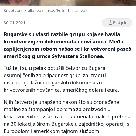
Krivotvorili Stalloneov pasoš (Foto: Tužilaštvo)
30.01.2021.
Podijeli
Bugarske su vlasti razbile grupu koja se bavila
krivotvorenjem dokumenata i novčanica. Među
zaplijenjenom robom našao se i krivotvoreni pasoš
američkog glumca Sylvestera Stallonea.
Tužitelji su u petak optužili četvoricu Bugara
osumnjičenih za pripadnost grupi za izradu i
distribuciju lažnih bugarskih dokumenata i
krivotvorenih novčanica, američkog dolara i eura.
Njih četvero je uhapšeno nakon što su pronađene
mašine za štampanje i oprema za proizvodnju
krivotvorenih novčanica i dokumenata, nakon pretresa
na 30 lokacija širom Bugarske u zajedničkoj operaciji s
Europolom i američkom tajnom službom.