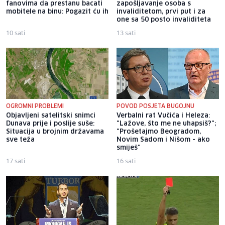
fanovima da prestanu bacati
zapošljavanje osoba s
mobitele na binu: Pogazit ću ih
invaliditetom, prvi put i za
one sa 50 posto invaliditeta
10 sati
13 sati
OGROMNI PROBLEMI
POVOD POSJETA BUGOJNU
Objavljeni satelitski snimci
Verbalni rat Vučića i Heleza:
Dunava prije i poslije suše:
"Lažove, što me ne uhapsiš?";
Situacija u brojnim državama
"Prošetajmo Beogradom,
sve teža
Novim Sadom i Nišom - ako
smiješ"
17 sati
16 sati