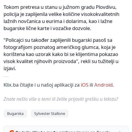
Tokom pretresa u stanu u južnom gradu Plovdivu,
policija je zaplijenila velike količine visokokvalitetnih
lažnih novčanica u eurima i dolarima, kao i lažne
bugarske lične karte i vozačke dozvole.
"Policajci su također zaplijenili bugarski pasoš sa
fotografijom poznatog američkog glumca, koja je
korištena kao uzorak kako bi se klijentima pokazao
visok kvalitet njihovih proizvoda", rekli su tužitelji u
izjavi.
Klix.ba čitajte i u našoj aplikaciji za
iOS
ili
Android
.
Znate nešto više o temi ili želite prijaviti grešku u tekstu?
Bugarska
Sylvester Stallone