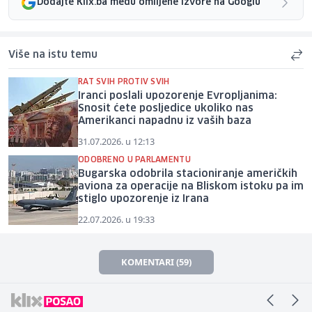
Dodajte Klix.ba među omiljene izvore na Googlu
Više na istu temu
RAT SVIH PROTIV SVIH
Iranci poslali upozorenje Evropljanima:
Snosit ćete posljedice ukoliko nas
Amerikanci napadnu iz vaših baza
31.07.2026. u 12:13
ODOBRENO U PARLAMENTU
Bugarska odobrila stacioniranje američkih
aviona za operacije na Bliskom istoku pa im
stiglo upozorenje iz Irana
22.07.2026. u 19:33
KOMENTARI (59)