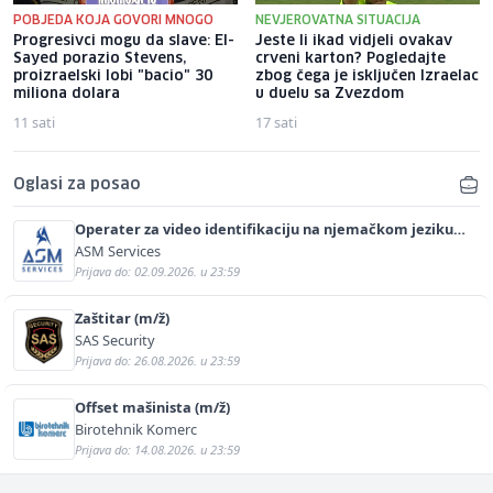
POBJEDA KOJA GOVORI MNOGO
NEVJEROVATNA SITUACIJA
Progresivci mogu da slave: El-
Jeste li ikad vidjeli ovakav
Sayed porazio Stevens,
crveni karton? Pogledajte
proizraelski lobi "bacio" 30
zbog čega je isključen Izraelac
miliona dolara
u duelu sa Zvezdom
11 sati
17 sati
Oglasi za posao
Operater za video identifikaciju na njemačkom jeziku
(m/ž)
ASM Services
Prijava do: 02.09.2026. u 23:59
Zaštitar (m/ž)
SAS Security
Prijava do: 26.08.2026. u 23:59
Offset mašinista (m/ž)
Birotehnik Komerc
Prijava do: 14.08.2026. u 23:59