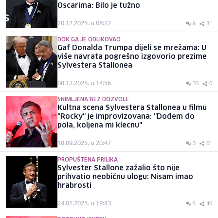
Oscarima: Bilo je tužno
20.12.2025. u 08:22
6
31
DOK GA JE ODLIKOVAO
Gaf Donalda Trumpa dijeli se mrežama: U
više navrata pogrešno izgovorio prezime
Sylvestera Stallonea
08.12.2025. u 14:56
33
0
SNIMLJENA BEZ DOZVOLE
Kultna scena Sylvestera Stallonea u filmu
"Rocky" je improvizovana: "Dođem do
pola, koljena mi klecnu"
18.09.2025. u 20:47
3
61
PROPUŠTENA PRILIKA
Sylvester Stallone zažalio što nije
prihvatio neobičnu ulogu: Nisam imao
hrabrosti
24.01.2025. u 19:43
5
40