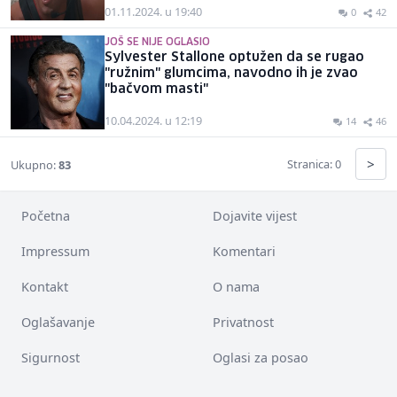
01.11.2024. u 19:40
0
42
JOŠ SE NIJE OGLASIO
Sylvester Stallone optužen da se rugao
"ružnim" glumcima, navodno ih je zvao
"bačvom masti"
10.04.2024. u 12:19
14
46
>
Stranica: 0
Ukupno:
83
Početna
Dojavite vijest
Impressum
Komentari
Kontakt
O nama
Oglašavanje
Privatnost
Sigurnost
Oglasi za posao