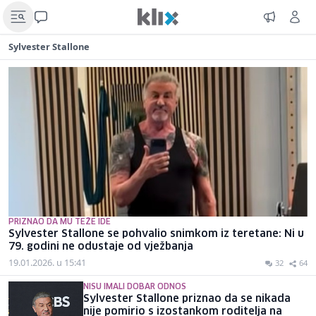
Sylvester Stallone
PRIZNAO DA MU TEŽE IDE
Sylvester Stallone se pohvalio snimkom iz teretane: Ni u
79. godini ne odustaje od vježbanja
19.01.2026. u 15:41
32
64
NISU IMALI DOBAR ODNOS
Sylvester Stallone priznao da se nikada
nije pomirio s izostankom roditelja na