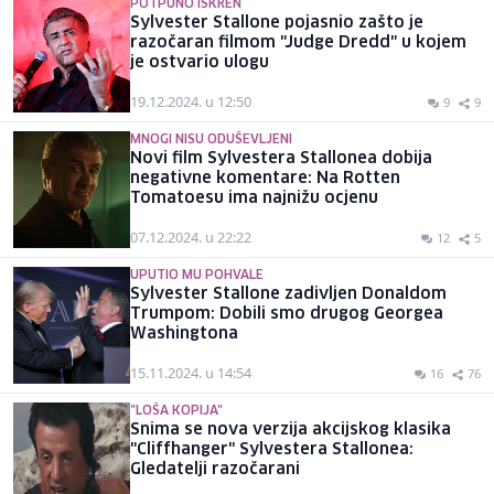
POTPUNO ISKREN
Sylvester Stallone pojasnio zašto je
razočaran filmom "Judge Dredd" u kojem
je ostvario ulogu
19.12.2024. u 12:50
9
9
MNOGI NISU ODUŠEVLJENI
Novi film Sylvestera Stallonea dobija
negativne komentare: Na Rotten
Tomatoesu ima najnižu ocjenu
07.12.2024. u 22:22
12
5
UPUTIO MU POHVALE
Sylvester Stallone zadivljen Donaldom
Trumpom: Dobili smo drugog Georgea
Washingtona
15.11.2024. u 14:54
16
76
"LOŠA KOPIJA"
Snima se nova verzija akcijskog klasika
"Cliffhanger" Sylvestera Stallonea:
Gledatelji razočarani