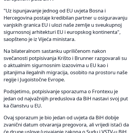
"Uz ispunjavanje jednog od EU uvjeta Bosna i
Hercegovina postaje kredibilan partner u osiguravanju
vanjskih granica EU i ulozi naše zemlje u sveukupnoj
sigurnosnoj arhitekturi EU i europskog kontinenta",
saopšteno je iz Vijeća ministara.
Na bilateralnom sastanku upriličenom nakon
svečanosti potpisivanja Krišto i Brunner razgovarali su
o aktualnim sigurnosnim izazovima u EU kao i
pitanjima ilegalnih migracija, osobito na prostoru naše
regije i Jugoistočne Evrope.
Podsjetimo, potpisivanje sporazuma o Frontexu je
jedan od najvažnijih preduslova da BiH nastavi svoj put
ka članstvu u EU.
Ovaj sporazum je bio jedan od uvjeta da BiH dobije
zvanični datum otvaranja pregovora, ali vrijedi istaći da
će druge uslove (usvajanje zakona o Sudu i VSTV-u BiH