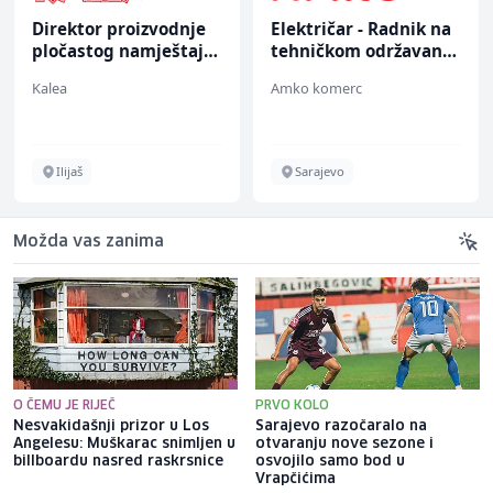
Direktor proizvodnje
Električar - Radnik na
pločastog namještaja
tehničkom održavanju
(m/ž)
(m/ž)
Kalea
Amko komerc
Ilijaš
Sarajevo
Možda vas zanima
O ČEMU JE RIJEČ
PRVO KOLO
Nesvakidašnji prizor u Los
Sarajevo razočaralo na
Angelesu: Muškarac snimljen u
otvaranju nove sezone i
billboardu nasred raskrsnice
osvojilo samo bod u
Vrapčićima