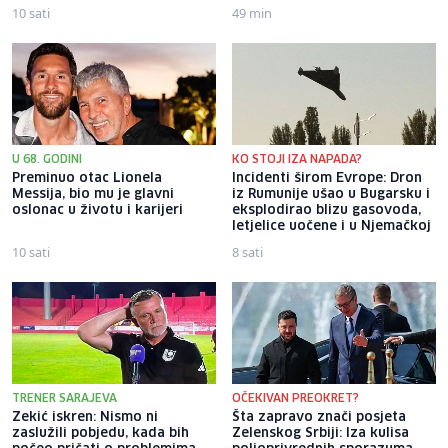
10 sati
49 min
U 68. GODINI
KO STOJI IZA NAPADA?
Preminuo otac Lionela
Incidenti širom Evrope: Dron
Messija, bio mu je glavni
iz Rumunije ušao u Bugarsku i
oslonac u životu i karijeri
eksplodirao blizu gasovoda,
letjelice uočene i u Njemačkoj
10 sati
8 sati
TRENER SARAJEVA
OČEKIVAN PREOKRET?
Zekić iskren: Nismo ni
Šta zapravo znači posjeta
zaslužili pobjedu, kada bih
Zelenskog Srbiji: Iza kulisa