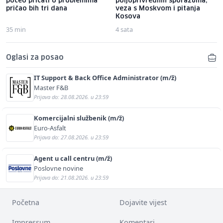
počeo pričati o problemima
poljoprivrednih sporazuma,
pričao bih tri dana
veza s Moskvom i pitanja
Kosova
35 min
4 sata
Oglasi za posao
IT Support & Back Office Administrator (m/ž)
Master F&B
Prijava do: 28.08.2026. u 23:59
Komercijalni službenik (m/ž)
Euro-Asfalt
Prijava do: 27.08.2026. u 23:59
Agent u call centru (m/ž)
Poslovne novine
Prijava do: 21.08.2026. u 23:59
Početna
Dojavite vijest
Impressum
Komentari