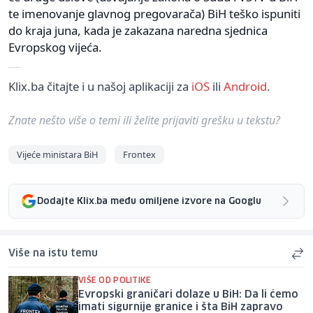
te imenovanje glavnog pregovarača) BiH teško ispuniti
do kraja juna, kada je zakazana naredna sjednica
Evropskog vijeća.
Klix.ba čitajte i u našoj aplikaciji za
iOS
ili
Android
.
Znate nešto više o temi ili želite prijaviti grešku u tekstu?
Vijeće ministara BiH
Frontex
Dodajte Klix.ba među omiljene izvore na Googlu
Više na istu temu
VIŠE OD POLITIKE
Evropski graničari dolaze u BiH: Da li ćemo
imati sigurnije granice i šta BiH zapravo