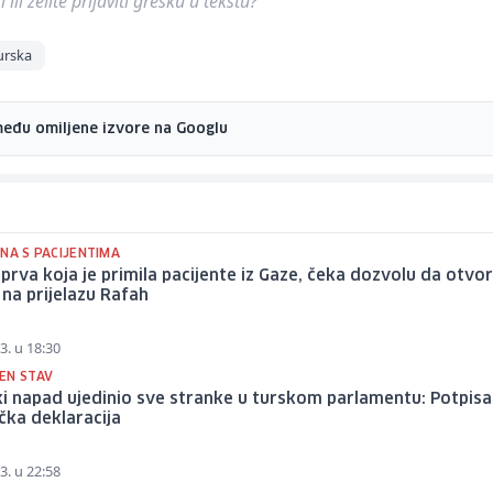
ili želite prijaviti grešku u tekstu?
urska
među omiljene izvore na Googlu
NA S PACIJENTIMA
prva koja je primila pacijente iz Gaze, čeka dozvolu da otvor
 na prijelazu Rafah
3. u 18:30
EN STAV
ki napad ujedinio sve stranke u turskom parlamentu: Potpis
čka deklaracija
3. u 22:58