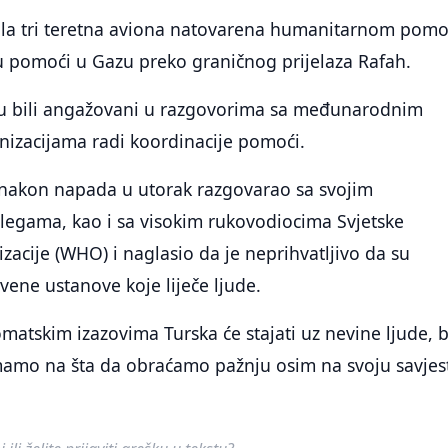
lala tri teretna aviona natovarena humanitarnom pomo
u pomoći u Gazu preko graničnog prijelaza Rafah.
su bili angažovani u razgovorima sa međunarodnim
nizacijama radi koordinacije pomoći.
 nakon napada u utorak razgovarao sa svojim
gama, kao i sa visokim rukovodiocima Svjetske
zacije (WHO) i naglasio da je neprihvatljivo da su
ene ustanove koje liječe ljude.
matskim izazovima Turska će stajati uz nevine ljude, 
mamo na šta da obraćamo pažnju osim na svoju savjest