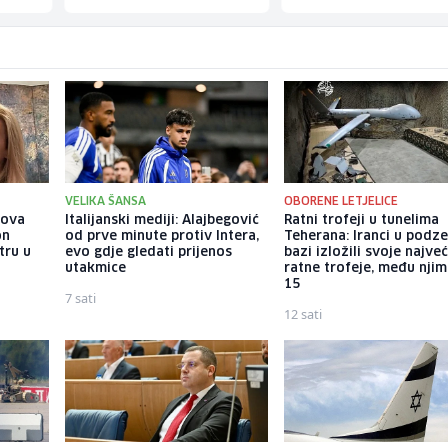
VELIKA ŠANSA
OBORENE LETJELICE
gova
Italijanski mediji: Alajbegović
Ratni trofeji u tunelima
on
od prve minute protiv Intera,
Teherana: Iranci u podz
tru u
evo gdje gledati prijenos
bazi izložili svoje najve
utakmice
ratne trofeje, među njim
15
7 sati
12 sati