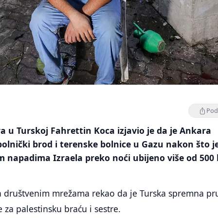
Podi
a u Turskoj Fahrettin Koca izjavio je da je Ankara
olnički brod i terenske bolnice u Gazu nakon što j
 napadima Izraela preko noći ubijeno više od 500 l
na društvenim mrežama rekao da je Turska spremna pru
 za palestinsku braću i sestre.