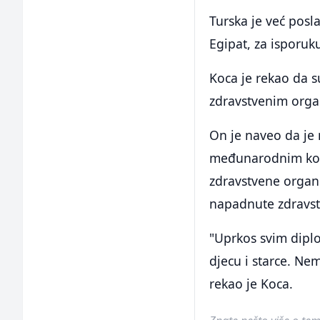
Turska je već pos
Egipat, za isporuk
Koca je rekao da 
zdravstvenim orga
On je naveo da je
međunarodnim kole
zdravstvene organi
napadnute zdravstv
"Uprkos svim diplo
djecu i starce. Ne
rekao je Koca.