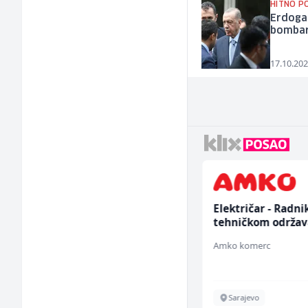
HITNO P
Erdoga
bombar
17.10.202
Multimedijalni
Električar - Radni
marketing kreator (m/
tehničkom održav
ž)
(m/ž)
Kalea
Amko komerc
Ilijaš
Sarajevo