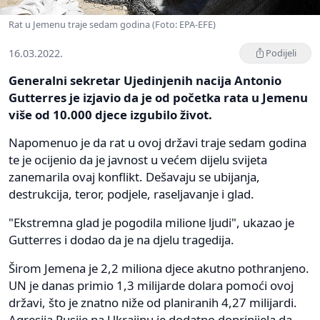
Rat u Jemenu traje sedam godina (Foto: EPA-EFE)
16.03.2022.
Podijeli
Generalni sekretar Ujedinjenih nacija Antonio
Gutterres je izjavio da je od početka rata u Jemenu
više od 10.000 djece izgubilo život.
Napomenuo je da rat u ovoj državi traje sedam godina
te je ocijenio da je javnost u većem dijelu svijeta
zanemarila ovaj konflikt. Dešavaju se ubijanja,
destrukcija, teror, podjele, raseljavanje i glad.
"Ekstremna glad je pogodila milione ljudi", ukazao je
Gutterres i dodao da je na djelu tragedija.
Širom Jemena je 2,2 miliona djece akutno pothranjeno.
UN je danas primio 1,3 milijarde dolara pomoći ovoj
državi, što je znatno niže od planiranih 4,27 milijardi.
Agresija Rusije na Ukrajinu je dodatno doprinijela da