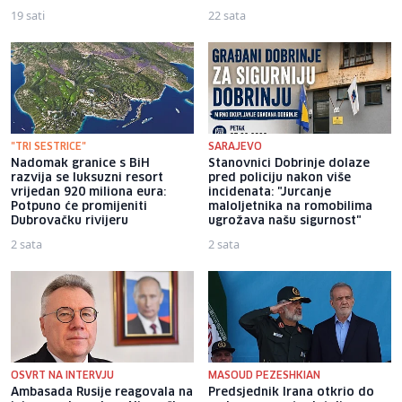
19 sati
22 sata
"TRI SESTRICE"
SARAJEVO
Nadomak granice s BiH
Stanovnici Dobrinje dolaze
razvija se luksuzni resort
pred policiju nakon više
vrijedan 920 miliona eura:
incidenata: "Jurcanje
Potpuno će promijeniti
maloljetnika na romobilima
Dubrovačku rivijeru
ugrožava našu sigurnost"
2 sata
2 sata
OSVRT NA INTERVJU
MASOUD PEZESHKIAN
Ambasada Rusije reagovala na
Predsjednik Irana otkrio do