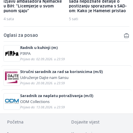
izjavu ambasadora Njemačke
sada nepoznate detalje o
u BiH: "Licemjerje u svom
postizanju sporazuma s SAD-
punom sjaju"
om: Kako je Hamenei pristao
4 sata
5 sati
Oglasi za posao
Radnik u kuhinji (m)
PIRPA
Prijava do: 02.09.2026. u 23:59
Stručni saradnik za rad sa korisnicima (m/ž)
Udruženje Dajte nam šansu
Prijava do: 20.08.2026. u 23:59
Saradnik za naplatu potraživanja (m/ž)
ODM Collections
Prijava do: 13.08.2026. u 23:59
Početna
Dojavite vijest