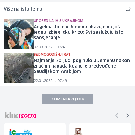
Više na istu temu
UPOREDILA IH S UKRAJINOM
Angelina Jolie u Jemenu ukazuje na još
jednu izbjegličku krizu: Svi zaslužuju isto
saosjećanje
07.03.2022. u 16:41
SEDMOGODIŠNJI RAT
Najmanje 70 ljudi poginulo u Jemenu nakon
zračnih napada koalicije predvođene
Saudijskom Arabijom
22.01.2022. u 07:49
KOMENTARI (110)