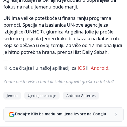
fokus na rat u Jemenu bude manji.
UN ima velike poteškoće u finansiranju programa
pomoći. Specijalna izaslanica UN-ove agencije za
izbjeglice (UNHCR), glumica Angelina Jolie je prošle
sedmice posjetila Jemen kako bi ukazala na katastrofu
koja se dešava u ovoj zemlji. Za više od 17 miliona ljudi
je hitno potrebna hrana, prenosi list Daily Sabah.
Klix.ba čitajte i u našoj aplikaciji za
iOS
ili
Android
.
Znate nešto više o temi ili želite prijaviti grešku u tekstu?
Jemen
Ujedinjene nacije
Antonio Guterres
Dodajte Klix.ba među omiljene izvore na Googlu