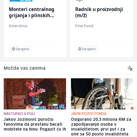
Monteri centralnog
Radnik u proizvodnji
grijanja i plinskih
(m/ž)
instalacija (m)
Interclima
Fine Food
Sarajevo
Sarajevo
Možda vas zanima
NASTUPAO U PULI
JAVNI POZIVI FONDA
Jakov Jozinović poručio
Osigurano 20,3 miliona KM za
fanovima da prestanu bacati
zapošljavanje osoba s
mobitele na binu: Pogazit ću ih
invaliditetom, prvi put i za
one sa 50 posto invaliditeta