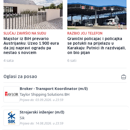
SLUČAJ ZAVRŠIO NA SUDU
RAZBIO JOJ TELEFON
Majstor iz BiH prevario
Granični policajac i policajka
Austrijanku: Uzeo 1.900 eura
se potukli na prijelazu u
da joj napravi ogradu pa
Karakaju: Putnici ih razdvajali,
nestao s novcem
on bio pijan
4 sata
6 sati
Oglasi za posao
Broker - Transport Koordinator (m/ž)
Taylor Shipping Solutions BH
Prijava do: 03.09.2026. u 23:59
Strojarski inženjer (m/ž)
Sik
Prijava do: 14.08.2026. u 23:59