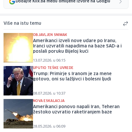
Dodajte Klix.ba među omiljene izvore na Googlu
Više na istu temu
OBJAVLJEN SNIMAK
Amerikanci izveli nove udare po Iranu,
Iranci uzvratili napadima na baze SAD-a i
poslali poruku Bijeloj kući
13.07.2026. u 06:15
UPUTIO TEŠKE UVREDE
Trump: Primirje s Iranom je za mene
gotovo, oni su lažljivci i bolesni ljudi
08.07.2026. u 10:37
NOVA ESKALACIJA
Amerikanci ponovo napali Iran, Teheran
žestoko uzvratio raketiranjem baze
28.05.2026. u 06:09