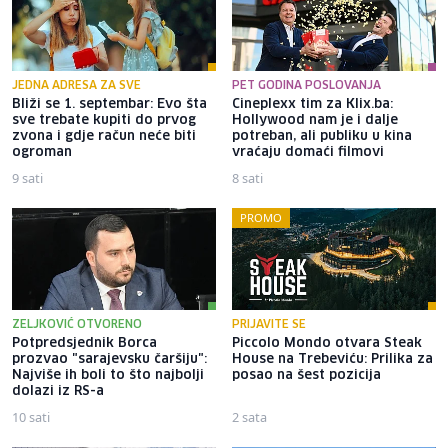
JEDNA ADRESA ZA SVE
PET GODINA POSLOVANJA
Bliži se 1. septembar: Evo šta
Cineplexx tim za Klix.ba:
sve trebate kupiti do prvog
Hollywood nam je i dalje
zvona i gdje račun neće biti
potreban, ali publiku u kina
ogroman
vraćaju domaći filmovi
9 sati
8 sati
PROMO
ZELJKOVIĆ OTVORENO
PRIJAVITE SE
Potpredsjednik Borca
Piccolo Mondo otvara Steak
prozvao "sarajevsku čaršiju":
House na Trebeviću: Prilika za
Najviše ih boli to što najbolji
posao na šest pozicija
dolazi iz RS-a
10 sati
2 sata