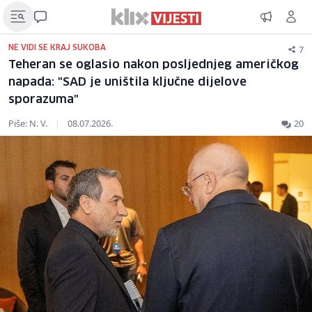
7
NE VIDI SE KRAJ SUKOBA
Teheran se oglasio nakon posljednjeg američkog
napada: "SAD je uništila ključne dijelove
sporazuma"
Piše: N. V.
|
08.07.2026.
20