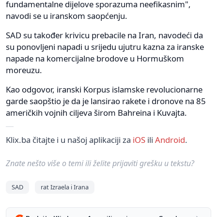
fundamentalne dijelove sporazuma neefikasnim",
navodi se u iranskom saopćenju.
SAD su također krivicu prebacile na Iran, navodeći da
su ponovljeni napadi u srijedu ujutru kazna za iranske
napade na komercijalne brodove u Hormuškom
moreuzu.
Kao odgovor, iranski Korpus islamske revolucionarne
garde saopštio je da je lansirao rakete i dronove na 85
američkih vojnih ciljeva širom Bahreina i Kuvajta.
Klix.ba čitajte i u našoj aplikaciji za
iOS
ili
Android
.
Znate nešto više o temi ili želite prijaviti grešku u tekstu?
SAD
rat Izraela i Irana