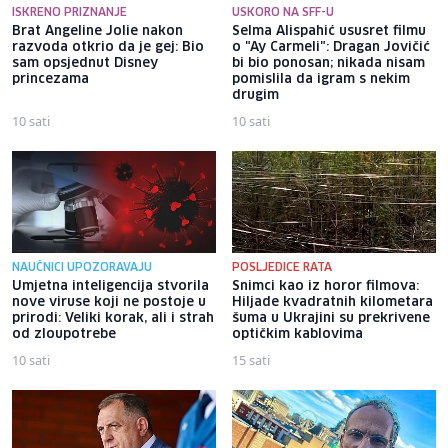
ISKRENO PRIZNANJE
USKORO NA SFF-U
Brat Angeline Jolie nakon
Selma Alispahić ususret filmu
razvoda otkrio da je gej: Bio
o "Ay Carmeli": Dragan Jovičić
sam opsjednut Disney
bi bio ponosan; nikada nisam
princezama
pomislila da igram s nekim
drugim
10 sati
10 sati
NAUČNICI UPOZORAVAJU
POSLJEDICE RATA
Umjetna inteligencija stvorila
Snimci kao iz horor filmova:
nove viruse koji ne postoje u
Hiljade kvadratnih kilometara
prirodi: Veliki korak, ali i strah
šuma u Ukrajini su prekrivene
od zloupotrebe
optičkim kablovima
10 sati
15 sati