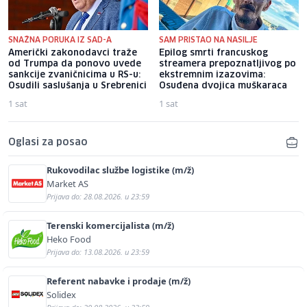
SNAŽNA PORUKA IZ SAD-A
SAM PRISTAO NA NASILJE
Američki zakonodavci traže
Epilog smrti francuskog
od Trumpa da ponovo uvede
streamera prepoznatljivog po
sankcije zvaničnicima u RS-u:
ekstremnim izazovima:
Osudili saslušanja u Srebrenici
Osuđena dvojica muškaraca
1 sat
1 sat
Oglasi za posao
Rukovodilac službe logistike (m/ž)
Market AS
Prijava do: 28.08.2026. u 23:59
Terenski komercijalista (m/ž)
Heko Food
Prijava do: 13.08.2026. u 23:59
Referent nabavke i prodaje (m/ž)
Solidex