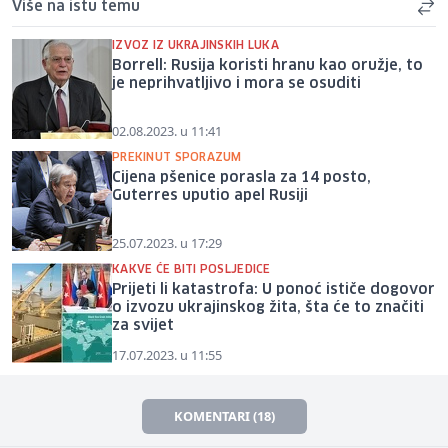
Više na istu temu
IZVOZ IZ UKRAJINSKIH LUKA
Borrell: Rusija koristi hranu kao oružje, to
je neprihvatljivo i mora se osuditi
02.08.2023. u 11:41
PREKINUT SPORAZUM
Cijena pšenice porasla za 14 posto,
Guterres uputio apel Rusiji
25.07.2023. u 17:29
KAKVE ĆE BITI POSLJEDICE
Prijeti li katastrofa: U ponoć ističe dogovor
o izvozu ukrajinskog žita, šta će to značiti
za svijet
17.07.2023. u 11:55
KOMENTARI (18)