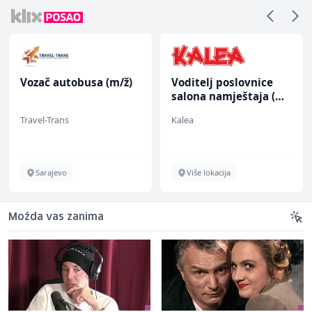
Vozač autobusa (m/ž)
Voditelj poslovnice
salona namještaja (m/
ž)
Travel-Trans
Kalea
Sarajevo
Više lokacija
Možda vas zanima