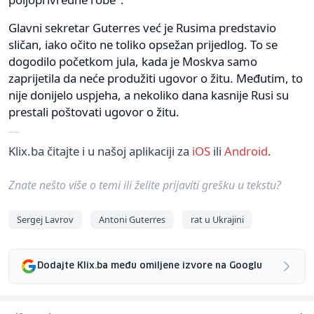
Glavni sekretar Guterres već je Rusima predstavio
sličan, iako očito ne toliko opsežan prijedlog. To se
dogodilo početkom jula, kada je Moskva samo
zaprijetila da neće produžiti ugovor o žitu. Međutim, to
nije donijelo uspjeha, a nekoliko dana kasnije Rusi su
prestali poštovati ugovor o žitu.
Klix.ba čitajte i u našoj aplikaciji za
iOS
ili
Android
.
Znate nešto više o temi ili želite prijaviti grešku u tekstu?
Sergej Lavrov
Antoni Guterres
rat u Ukrajini
Dodajte Klix.ba među omiljene izvore na Googlu