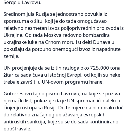
Sergeju Lavrovu.
Sredinom jula Rusija se jednostrano povukla iz
sporazuma o žitu, koji je do tada omogućavao
relativno nesmetan izvoz poljoprivrednih proizvoda iz
Ukrajine. Od tada Moskva redovno bombardira
ukrajinske luke na Crnom moru i u delti Dunava u
pokušaju da potpuno onemogući izvoz iz napadnute
zemlje.
UN procjenjuje da se iz tih razloga oko 725.000 tona
žitarica sada čuva u istočnoj Evropi, od kojih su neke
trebale završiti u UN-ovom programu hrane.
Guterresovo tajno pismo Lavrovu, na koje se poziva
njemački list, pokazuje da je UN spreman ići daleko u
činjenju ustupaka Rusiji. Do te mjere da bi moralo doći
do relativno značajnog ublažavanja evropskih
antiruskih sankcija, koje su se do sada kontinuirano
pooštravale.