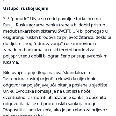
Ustupci ruskoj ucjeni
Srž "ponude" UN-a su četiri povoljne tačke prema
Rusiji. Ruska agrarna banka trebala bi dobiti pristup
međubankarskom sistemu SWIFT, UN bi pomogao u
osiguranju ruskih brodova za prijevoz žitarica, došlo bi
do djelimičnog "odmrzavanja" ruske imovine u
zapadnim bankama, a ruski teretni brodovi za
poljoprivredu dobili bi ograničeno pristup evropskim
lukama.
Bild ovaj niz prijedloga naziva "skandaloznim" i
"ustupcima ruskoj ucjeni", rekavši da nije dobio
odgovor na pojašnjavajuća pitanja poslana u sjedište
UN-a. Evropska komisija je na upit lista hoće li
eventualno razmotriti ublažavanje sankcija općenito
odgovorila da se od proturuskih sankcija mogu
"dopustiti ciljana izuzeća, ako je potrebno za prijevoz
poljoprivredne robe".