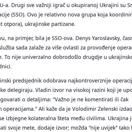
SBU-a. Drugi sve važniji igrač u okupiranoj Ukrajini su 
acije (SSO). Ovo je relativno nova grupa koja koordini
 otpora), ukrajinske partizane.
u, na primjer, bila je SSO-ova. Denys Yaroslavsky, čas
služba sada zalaže za više ovlasti za provođenje opera
. To nije univerzalno dobrodošlo drugdje u ukrajinsk
nici.
inski predsjednik odobrava najkontroverznije operacij
e delegiraju. Vladin izvor na visokoj razini koji je up
govarati o detaljima: "Važno je ne komentirati ili čak
im operacijama." Ali kaže da je Volodimir Zelenski izda
e izbjegne kolateralna šteta među civilima. Ukrajina j
ati svoje mete, dodaje izvor; možda "nije uvijek" tako 