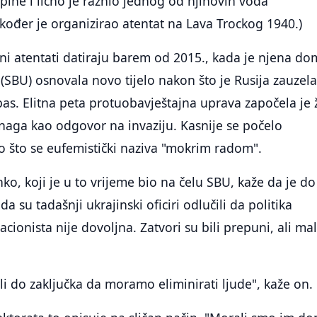
upine i lično je raznio jednog od njihovih vođa
ođer je organizirao atentat na Lava Trockog 1940.)
ni atentati datiraju barem od 2015., kada je njena d
(SBU) osnovala novo tijelo nakon što je Rusija zauzel
bas. Elitna peta protuobavještajna uprava započela je 
naga kao odgovor na invaziju. Kasnije se počelo
o što se eufemistički naziva "mokrim radom".
ko, koji je u to vrijeme bio na čelu SBU, kaže da je do
 su tadašnji ukrajinski oficiri odlučili da politika
cionista nije dovoljna. Zatvori su bili prepuni, ali ma
i do zaključka da moramo eliminirati ljude", kaže on.