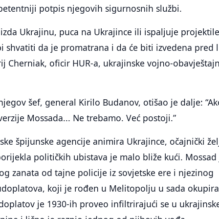
tentniji potpis njegovih sigurnosnih službi.
zda Ukrajinu, puca na Ukrajince ili ispaljuje projektil
i shvatiti da je promatrana i da će biti izvedena pred l
ij Cherniak, oficir HUR-a, ukrajinske vojno-obavještaj
njegov šef, general Kirilo Budanov, otišao je dalje: “A
 verzije Mossada... Ne trebamo. Već postoji.”
ske špijunske agencije animira Ukrajince, očajnički že
rijekla političkih ubistava je malo bliže kući. Mossad 
og zanata od tajne policije iz sovjetske ere i njezinog
doplatova, koji je rođen u Melitopolju u sada okupir
doplatov je 1930-ih proveo infiltrirajući se u ukrajinsk