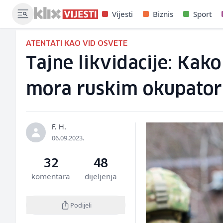
Vijesti
Biznis
Sport
ATENTATI KAO VID OSVETE
Tajne likvidacije: Kak
mora ruskim okupato
F. H.
06.09.2023.
32
48
komentara
dijeljenja
Podijeli