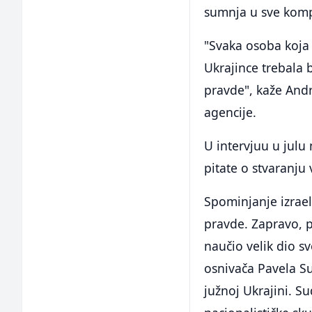
sumnja u sve kompe
"Svaka osoba koja i
Ukrajince trebala b
pravde", kaže Andr
agencije.
U intervjuu u julu 
pitate o stvaranju
Spominjanje izrael
pravde. Zapravo, po
naučio velik dio sv
osnivača Pavela Su
južnoj Ukrajini. Su