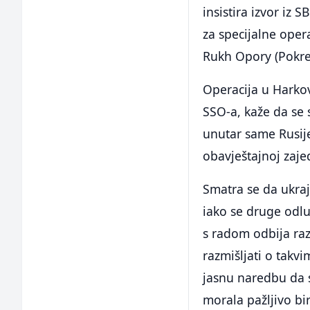
insistira izvor iz 
za specijalne oper
Rukh Opory (Pokret
Operacija u Harkov
SSO-a, kaže da se 
unutar same Rusije
obavještajnoj zajed
Smatra se da ukraj
iako se druge odluk
s radom odbija raz
razmišljati o takv
jasnu naredbu da s
morala pažljivo bir