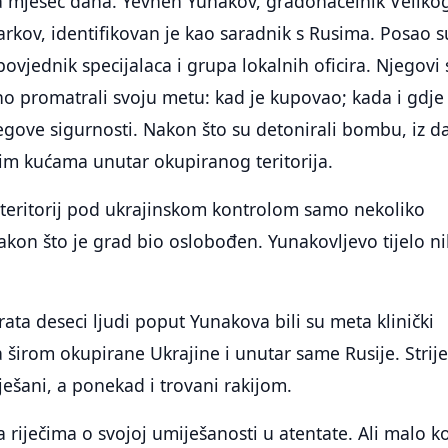
la mjesec dana. Yevhen Yunakov, gradonačelnik Veliko
Harkov, identifikovan je kao saradnik s Rusima. Posao s
povjednik specijalaca i grupa lokalnih oficira. Njegovi
o promatrali svoju metu: kad je kupovao; kada i gdje
egove sigurnosti. Nakon što su detonirali bombu, iz da
nim kućama unutar okupiranog teritorija.
 teritorij pod ukrajinskom kontrolom samo nekoliko
akon što je grad bio oslobođen. Yunakovljevo tijelo n
ata deseci ljudi poput Yunakova bili su meta klinički
a širom okupirane Ukrajine i unutar same Rusije. Strije
vješani, a ponekad i trovani rakijom.
a riječima o svojoj umiješanosti u atentate. Ali malo k