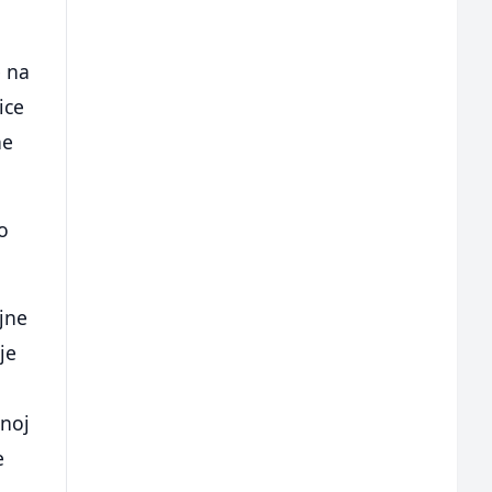
e na
ice
ne
ko
ljne
je
anoj
e