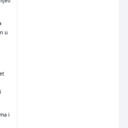
ijeti
a
en u
et
i
ma i