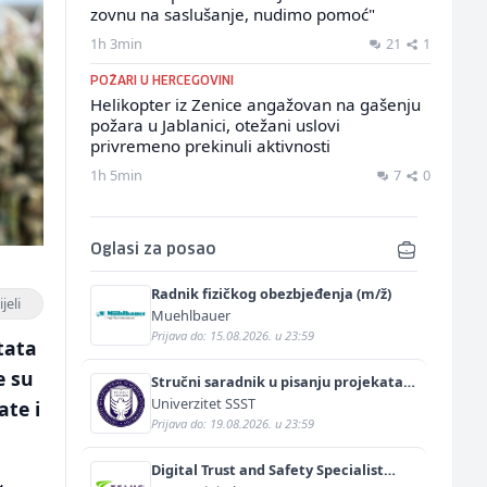
zovnu na saslušanje, nudimo pomoć"
1h 3min
21
1
POŽARI U HERCEGOVINI
Helikopter iz Zenice angažovan na gašenju
požara u Jablanici, otežani uslovi
privremeno prekinuli aktivnosti
1h 5min
7
0
Oglasi za posao
Radnik fizičkog obezbjeđenja (m/ž)
jeli
Muehlbauer
Prijava do: 15.08.2026. u 23:59
tata
e su
Stručni saradnik u pisanju projekata
(m/ž)
Univerzitet SSST
ate i
Prijava do: 19.08.2026. u 23:59
Digital Trust and Safety Specialist