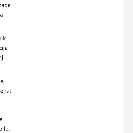
Snage
ra
nik
cija
oj
e,
oznat
o
e
bilo.