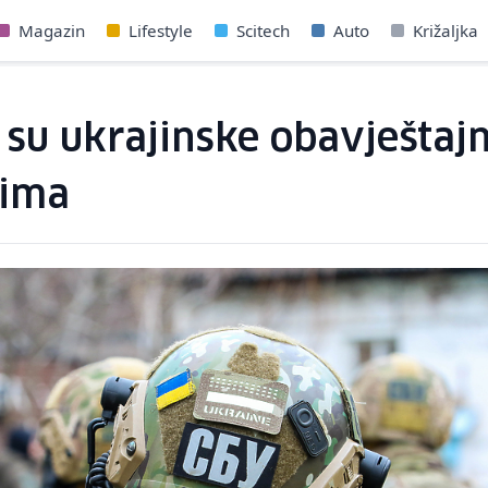
Magazin
Lifestyle
Scitech
Auto
Križaljka
o su ukrajinske obavještaj
rima