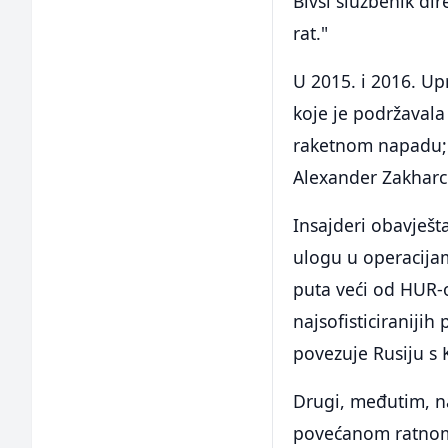
Bivši službenik dir
rat."
U 2015. i 2016. Up
koje je podržavala
raketnom napadu; A
Alexander Zakharc
Insajderi obavješt
ulogu u operacijam
puta veći od HUR-o
najsofisticiraniji
povezuje Rusiju s
Drugi, međutim, n
povećanom ratnom 