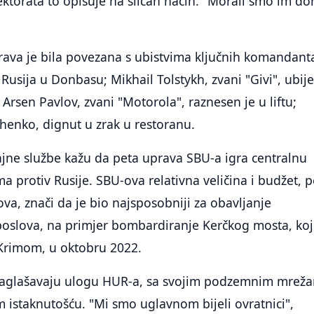
ektorata to opisuje na sličan način. "Morali smo im don
rava je bila povezana s ubistvima ključnih komandant
 Rusija u Donbasu; Mikhail Tolstykh, zvani "Givi", ubij
rsen Pavlov, zvani "Motorola", raznesen je u liftu;
henko, dignut u zrak u restoranu.
ajne službe kažu da peta uprava SBU-a igra centralnu
a protiv Rusije. SBU-ova relativna veličina i budžet, p
va, znači da je bio najsposobniji za obavljanje
h poslova, na primjer bombardiranje Kerčkog mosta, koj
 Krimom, u oktobru 2022.
aglašavaju ulogu HUR-a, sa svojim podzemnim mreža
istaknutošću. "Mi smo uglavnom bijeli ovratnici",