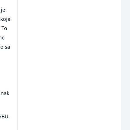
 je
 koja
. To
ne
lo sa
anak
 SBU.