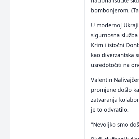
nacionalističke sk
bombonjerom. (Tak
U modernoj Ukraji
sigurnosna služba 
Krim i istočni Don
kao diverzantska s
usredotočiti na on
Valentin Nalivajčen
promjene došlo kada
zatvaranja kolabora
je to odvratilo.
"Nevoljko smo došl