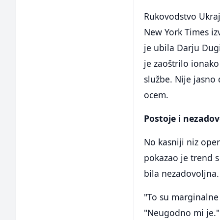
Rukovodstvo Ukraj
New York Times izv
je ubila Darju Dug
je zaoštrilo ionak
službe. Nije jasno 
ocem.
Postoje i nezadov
No kasniji niz ope
pokazao je trend s 
bila nezadovoljna.
"To su marginalne 
"Neugodno mi je." 