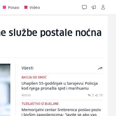
Posao
Video
ne službe postale noćna
Vijesti
AKCIJA OD SINOĆ
Uhapšen 55-godišnjak u Sarajevu: Policija
kod njega pronašla spid i marihuanu
40min
5
19
TUŽILAŠTVO IZ BIJELJINE
Memorijalni centar Srebrenica poslao poziv
i bivšim zaposlenicima: "Javite se ako vas