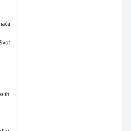
omaća
a
život
lo ih