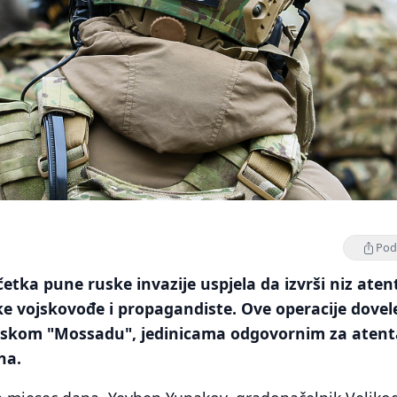
Podi
četka pune ruske invazije uspjela da izvrši niz aten
e vojskovođe i propagandiste. Ove operacije dovel
inskom "Mossadu", jedinicama odgovornim za atent
na.