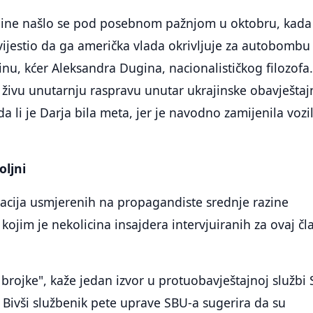
ine našlo se pod posebnom pažnjom u oktobru, kada
ijestio da ga američka vlada okrivljuje za autobombu
inu, kćer Aleksandra Dugina, nacionalističkog filozofa
o živu unutarnju raspravu unutar ukrajinske obavještaj
da li je Darja bila meta, jer je navodno zamijenila vozi
oljni
racija usmjerenih na propagandiste srednje razine
kojim je nekolicina insajdera intervjuiranih za ovaj čl
brojke", kaže jedan izvor u protuobavještajnoj službi
Bivši službenik pete uprave SBU-a sugerira da su