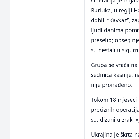
Operacija je traja
Burluka, u regiji 
dobili “Kavkaz”, za
ljudi danima pomn
preselio; opseg nj
su nestali u sigur
Grupa se vraća na
sedmica kasnije, n
nije pronađeno.
Tokom 18 mjeseci r
preciznih operacij
su, dizani u zrak, 
Ukrajina je škrta n