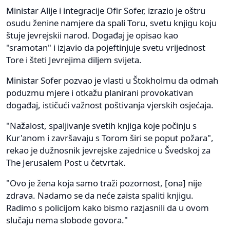
Ministar Alije i integracije Ofir Sofer, izrazio je oštru
osudu ženine namjere da spali Toru, svetu knjigu koju
štuje jevrejskii narod. Događaj je opisao kao
"sramotan" i izjavio da pojeftinjuje svetu vrijednost
Tore i šteti Jevrejima diljem svijeta.
Ministar Sofer pozvao je vlasti u Štokholmu da odmah
poduzmu mjere i otkažu planirani provokativan
događaj, ističući važnost poštivanja vjerskih osjećaja.
"Nažalost, spaljivanje svetih knjiga koje počinju s
Kur'anom i završavaju s Torom širi se poput požara",
rekao je dužnosnik jevrejske zajednice u Švedskoj za
The Jerusalem Post u četvrtak.
"Ovo je žena koja samo traži pozornost, [ona] nije
zdrava. Nadamo se da neće zaista spaliti knjigu.
Radimo s policijom kako bismo razjasnili da u ovom
slučaju nema slobode govora."