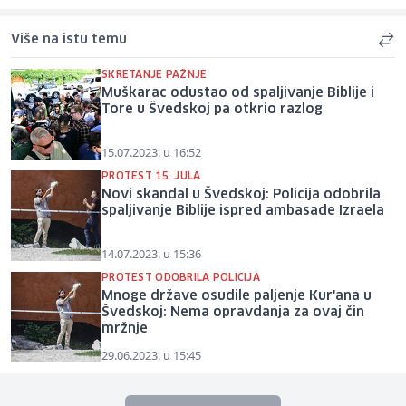
Više na istu temu
SKRETANJE PAŽNJE
Muškarac odustao od spaljivanje Biblije i
Tore u Švedskoj pa otkrio razlog
15.07.2023. u 16:52
PROTEST 15. JULA
Novi skandal u Švedskoj: Policija odobrila
spaljivanje Biblije ispred ambasade Izraela
14.07.2023. u 15:36
PROTEST ODOBRILA POLICIJA
Mnoge države osudile paljenje Kur'ana u
Švedskoj: Nema opravdanja za ovaj čin
mržnje
29.06.2023. u 15:45