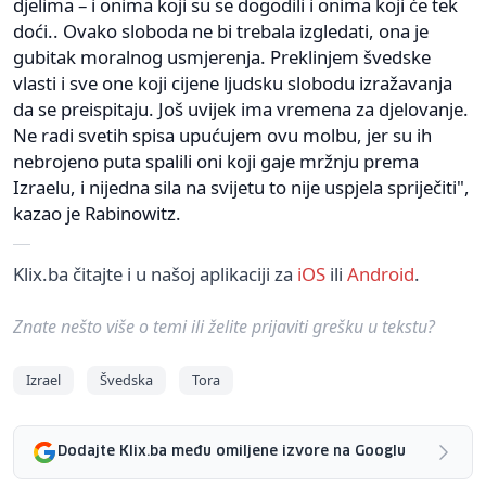
djelima – i onima koji su se dogodili i onima koji će tek
doći.. Ovako sloboda ne bi trebala izgledati, ona je
gubitak moralnog usmjerenja. Preklinjem švedske
vlasti i sve one koji cijene ljudsku slobodu izražavanja
da se preispitaju. Još uvijek ima vremena za djelovanje.
Ne radi svetih spisa upućujem ovu molbu, jer su ih
nebrojeno puta spalili oni koji gaje mržnju prema
Izraelu, i nijedna sila na svijetu to nije uspjela spriječiti",
kazao je Rabinowitz.
Klix.ba čitajte i u našoj aplikaciji za
iOS
ili
Android
.
Znate nešto više o temi ili želite prijaviti grešku u tekstu?
Izrael
Švedska
Tora
Dodajte Klix.ba među omiljene izvore na Googlu