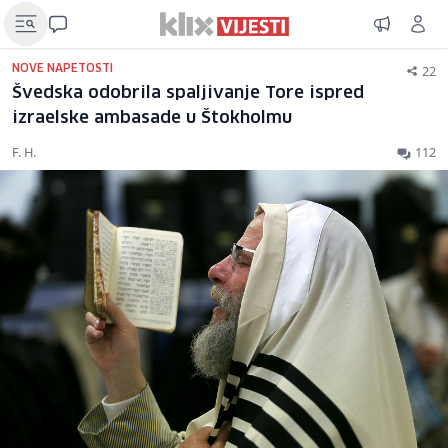
22
NOVE NAPETOSTI
Švedska odobrila spaljivanje Tore ispred
izraelske ambasade u Štokholmu
F. H.
112