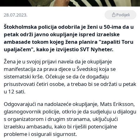
28.07.2023.
Podijeli
Štokholmska policija odobrila je ženi u 50-ima da u
petak održi javno okupljanje ispred izraelske
ambasade tokom kojeg žena planira "zapaliti Toru
upaljačem", kako je izvijestio SVT Nyheter.
Žena je u svojoj prijavi navela da je okupljanje
manifestacija za prava djece u Švedskoj koja se
sistematski krše. Očekuje se da će događaju
prisustvovati četiri osobe, a trebao bi se održati u petak
u 12 sati.
Odgovarajući na nadolazeće okupljanje, Mats Eriksson,
glasnogovornik policije, otkrio je da sudjeluju u dijalogu
s organizatorom i drugim stranama, uključujući
izraelsku ambasadu, kako bi riješili potencijalne
probleme i osigurali sigurnost.