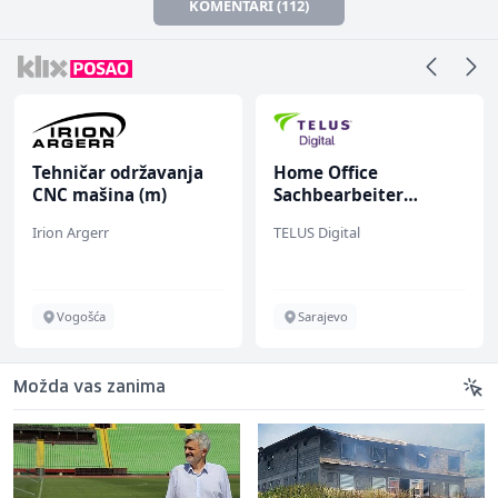
KOMENTARI (112)
Tehničar održavanja
Home Office
CNC mašina (m)
Sachbearbeiter
(m/w/d) für einen
Irion Argerr
TELUS Digital
bekannten deutschen
Energieversorger
Vogošća
Sarajevo
Možda vas zanima