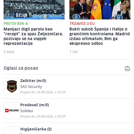
PROTIV BSK-A
TRZAVICE U EU
Manijaci digli parolu kao
Bukti sukob Španije i Italije o
"recept" za spas Željezničara,
graničnim kontrolama: Madrid
pozivaju se na uspjeh
izdao ultimatum, Rim ga
reprezentacije
ekspresno odbio
2 sata
1 sat
Oglasi za posao
Zaštitar (m/ž)
SAS Security
Prijava do: 26.08.2026. u 23:59
Prodavač (m/ž)
Solidex
Prijava do: 20.08.2026. u 23:59
Higijeničarka (ž)