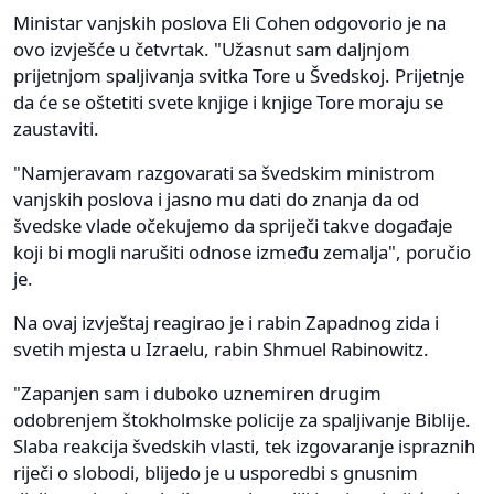
Ministar vanjskih poslova Eli Cohen odgovorio je na
ovo izvješće u četvrtak. "Užasnut sam daljnjom
prijetnjom spaljivanja svitka Tore u Švedskoj. Prijetnje
da će se oštetiti svete knjige i knjige Tore moraju se
zaustaviti.
"Namjeravam razgovarati sa švedskim ministrom
vanjskih poslova i jasno mu dati do znanja da od
švedske vlade očekujemo da spriječi takve događaje
koji bi mogli narušiti odnose između zemalja", poručio
je.
Na ovaj izvještaj reagirao je i rabin Zapadnog zida i
svetih mjesta u Izraelu, rabin Shmuel Rabinowitz.
"Zapanjen sam i duboko uznemiren drugim
odobrenjem štokholmske policije za spaljivanje Biblije.
Slaba reakcija švedskih vlasti, tek izgovaranje ispraznih
riječi o slobodi, blijedo je u usporedbi s gnusnim