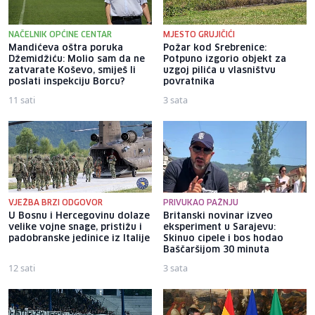
NAČELNIK OPĆINE CENTAR
MJESTO GRUJIČIĆI
Mandićeva oštra poruka
Požar kod Srebrenice:
Džemidžiću: Molio sam da ne
Potpuno izgorio objekt za
zatvarate Koševo, smiješ li
uzgoj pilića u vlasništvu
poslati inspekciju Borcu?
povratnika
11 sati
3 sata
VJEŽBA BRZI ODGOVOR
PRIVUKAO PAŽNJU
U Bosnu i Hercegovinu dolaze
Britanski novinar izveo
velike vojne snage, pristižu i
eksperiment u Sarajevu:
padobranske jedinice iz Italije
Skinuo cipele i bos hodao
Baščaršijom 30 minuta
12 sati
3 sata