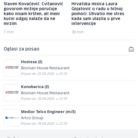
Slaven Kovačević: Cvitanović
Hrvatska misica Laura
govorom mržnje poručuje
Gnjatović o radu u hitnoj
kako nisam kršten, ali meni
pomoći: Uhvatio me stres
kućni odgoj nalaže da ne
kada sam ulazila u prve
mrzim
intervencije
7 min
38 min
Oglasi za posao
Hostesa (ž)
Bosnian House Restaurant
Prijava do: 20.08.2026. u 23:59
Konobarica (ž)
Bosnian House Restaurant
Prijava do: 20.08.2026. u 23:59
Medior Telco Engineer (m/ž)
Artco Group
Prijava do: 09.08.2026. u 23:59