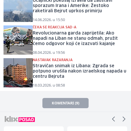
Očajnički pokušaj Izraela da zaustavi
sporazum Irana i Amerike: Žestoko
raketirali Bejrut uprkos primirju
14.06.2026. u 15:50
ČEKA SE REAKCIJA SAD-A
Revolucionarna garda zaprijetila: Ako
napadi na Liban ne stanu odmah, pružit
ćemo odgovor koji će izazvati kajanje
08.04.2026. u 19:56
NASTAVAK RAZARANJA
Stravičan snimak iz Libana: Zgrada se
potpuno urušila nakon izraelskog napada u
centru Bejruta
18.03.2026. u 08:58
KOMENTARI (9)