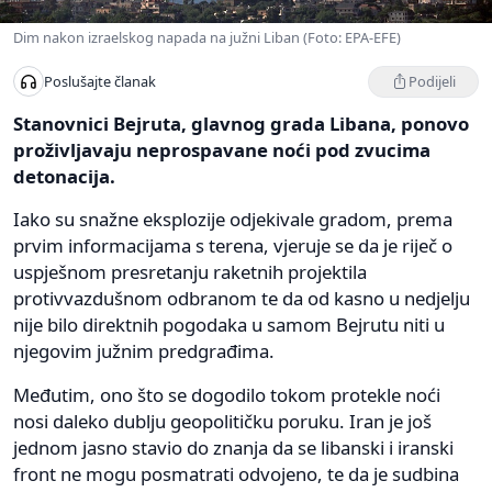
Dim nakon izraelskog napada na južni Liban (Foto: EPA-EFE)
Podijeli
Poslušajte članak
Stanovnici Bejruta, glavnog grada Libana, ponovo
proživljavaju neprospavane noći pod zvucima
detonacija.
Iako su snažne eksplozije odjekivale gradom, prema
prvim informacijama s terena, vjeruje se da je riječ o
uspješnom presretanju raketnih projektila
protivvazdušnom odbranom te da od kasno u nedjelju
nije bilo direktnih pogodaka u samom Bejrutu niti u
njegovim južnim predgrađima.
Međutim, ono što se dogodilo tokom protekle noći
nosi daleko dublju geopolitičku poruku. Iran je još
jednom jasno stavio do znanja da se libanski i iranski
front ne mogu posmatrati odvojeno, te da je sudbina