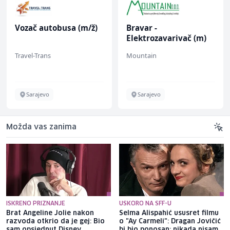
Vozač autobusa (m/ž)
Bravar -
Elektrozavarivač (m)
Travel-Trans
Mountain
Sarajevo
Sarajevo
Možda vas zanima
ISKRENO PRIZNANJE
USKORO NA SFF-U
Brat Angeline Jolie nakon
Selma Alispahić ususret filmu
razvoda otkrio da je gej: Bio
o "Ay Carmeli": Dragan Jovičić
sam opsjednut Disney
bi bio ponosan; nikada nisam