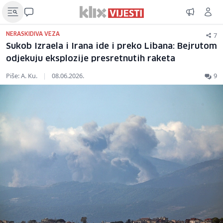
7
NERASKIDIVA VEZA
Sukob Izraela i Irana ide i preko Libana: Bejrutom
odjekuju eksplozije presretnutih raketa
Piše: A. Ku.
|
08.06.2026.
9