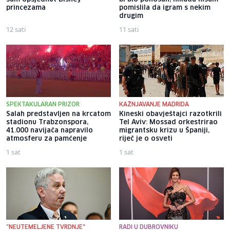
princezama
pomislila da igram s nekim
drugim
12 sati
11 sati
SPEKTAKULARAN PRIZOR
KAŽNJAVANJE MADRIDA
Salah predstavljen na krcatom
Kineski obavještajci razotkrili
stadionu Trabzonspora,
Tel Aviv: Mossad orkestrirao
41.000 navijača napravilo
migrantsku krizu u Španiji,
atmosferu za pamćenje
riječ je o osveti
1 sat
1 sat
"NEUTEMELJENE TVRDNJE"
RADI U DUBROVNIKU