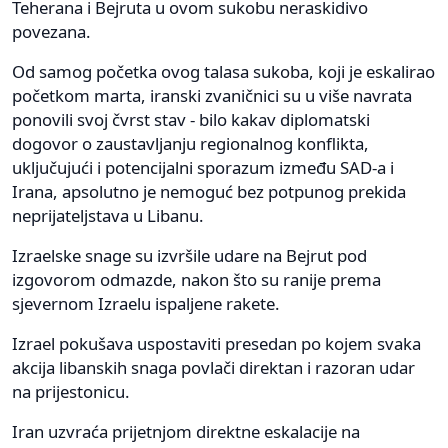
Teherana i Bejruta u ovom sukobu neraskidivo
povezana.
Od samog početka ovog talasa sukoba, koji je eskalirao
početkom marta, iranski zvaničnici su u više navrata
ponovili svoj čvrst stav - bilo kakav diplomatski
dogovor o zaustavljanju regionalnog konflikta,
uključujući i potencijalni sporazum između SAD-a i
Irana, apsolutno je nemoguć bez potpunog prekida
neprijateljstava u Libanu.
Izraelske snage su izvršile udare na Bejrut pod
izgovorom odmazde, nakon što su ranije prema
sjevernom Izraelu ispaljene rakete.
Izrael pokušava uspostaviti presedan po kojem svaka
akcija libanskih snaga povlači direktan i razoran udar
na prijestonicu.
Iran uzvraća prijetnjom direktne eskalacije na