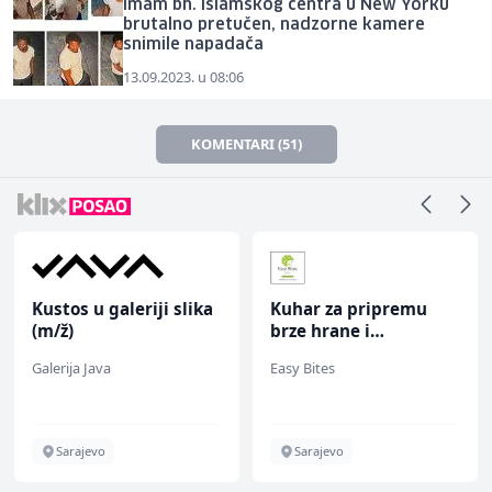
Imam bh. Islamskog centra u New Yorku
brutalno pretučen, nadzorne kamere
snimile napadača
13.09.2023. u 08:06
KOMENTARI (51)
Kustos u galeriji slika
Kuhar za pripremu
(m/ž)
brze hrane i
jednostavnih jela (m/
Galerija Java
Easy Bites
ž)
Sarajevo
Sarajevo