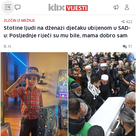
422
ZLOČIN IZ MRŽNJE
Stotine ljudi na dženazi dječaku ubijenom u SAD-
u: Posljednje riječi su mu bile, mama dobro sam
B. H.
51