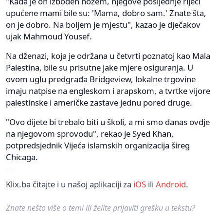
"Kada je on izboden nožem, njegove posljednje riječi
upućene mami bile su: 'Mama, dobro sam.' Znate šta,
on je dobro. Na boljem je mjestu", kazao je dječakov
ujak Mahmoud Yousef.
Na dženazi, koja je održana u četvrti poznatoj kao Mala
Palestina, bile su prisutne jake mjere osiguranja. U
ovom uglu predgrađa Bridgeview, lokalne trgovine
imaju natpise na engleskom i arapskom, a tvrtke vijore
palestinske i američke zastave jednu pored druge.
"Ovo dijete bi trebalo biti u školi, a mi smo danas ovdje
na njegovom sprovodu", rekao je Syed Khan,
potpredsjednik Vijeća islamskih organizacija šireg
Chicaga.
Klix.ba čitajte i u našoj aplikaciji za
iOS
ili
Android
.
Znate nešto više o temi ili želite prijaviti grešku u tekstu?