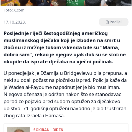
Foto: X.com
17.10.2023.
Podijeli
Posljednje riječi šestogodišnjeg američkog
muslimanskog dječaka koji je izboden na smrt u
zločinu iz mržnje tokom vikenda bile su "Mama,
dobro sam", rekao je njegov ujak dok su se stotine
okupile da isprate dječaka na vječni počinak.
U ponedjeljak je Džamija u Bridgeviewu bila prepuna, a
neki su odali počast na pločniku ispred. Policija kaže da
je Wadea al-Fayoume napadnut jer je bio musliman.
Njegova dženaza je održan nakon što se stanodavac
porodice pojavio pred sudom optužen za dječakovo
ubistvo. 71-godišnji optuženi navodno je bio frustriran
zbog rata Izraela i Hamasa.
ŠOKIRAN I BIDEN