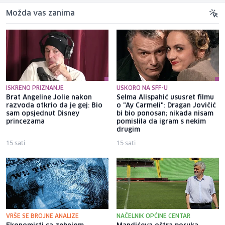
Možda vas zanima
ISKRENO PRIZNANJE
USKORO NA SFF-U
Brat Angeline Jolie nakon
Selma Alispahić ususret filmu
razvoda otkrio da je gej: Bio
o "Ay Carmeli": Dragan Jovičić
sam opsjednut Disney
bi bio ponosan; nikada nisam
princezama
pomislila da igram s nekim
drugim
15 sati
15 sati
VRŠE SE BROJNE ANALIZE
NAČELNIK OPĆINE CENTAR