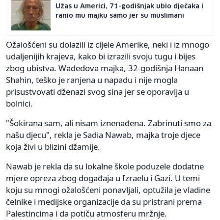
Užas u Americi, 71-godišnjak ubio dječaka i
ranio mu majku samo jer su muslimani
Ožalošćeni su dolazili iz cijele Amerike, neki i iz mnogo
udaljenijih krajeva, kako bi izrazili svoju tugu i bijes
zbog ubistva. Wadedova majka, 32-godišnja Hanaan
Shahin, teško je ranjena u napadu i nije mogla
prisustvovati dženazi svog sina jer se oporavlja u
bolnici.
"Šokirana sam, ali nisam iznenađena. Zabrinuti smo za
našu djecu", rekla je Sadia Nawab, majka troje djece
koja živi u blizini džamije.
Nawab je rekla da su lokalne škole poduzele dodatne
mjere opreza zbog događaja u Izraelu i Gazi. U temi
koju su mnogi ožalošćeni ponavljali, optužila je vladine
čelnike i medijske organizacije da su pristrani prema
Palestincima i da potiču atmosferu mržnje.