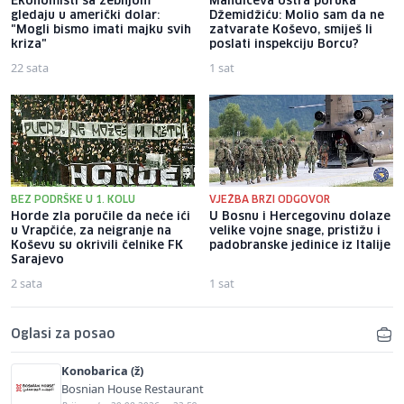
Ekonomisti sa zebnjom
Mandićeva oštra poruka
gledaju u američki dolar:
Džemidžiću: Molio sam da ne
"Mogli bismo imati majku svih
zatvarate Koševo, smiješ li
kriza"
poslati inspekciju Borcu?
22 sata
1 sat
BEZ PODRŠKE U 1. KOLU
VJEŽBA BRZI ODGOVOR
Horde zla poručile da neće ići
U Bosnu i Hercegovinu dolaze
u Vrapčiće, za neigranje na
velike vojne snage, pristižu i
Koševu su okrivili čelnike FK
padobranske jedinice iz Italije
Sarajevo
2 sata
1 sat
Oglasi za posao
Konobarica (ž)
Bosnian House Restaurant