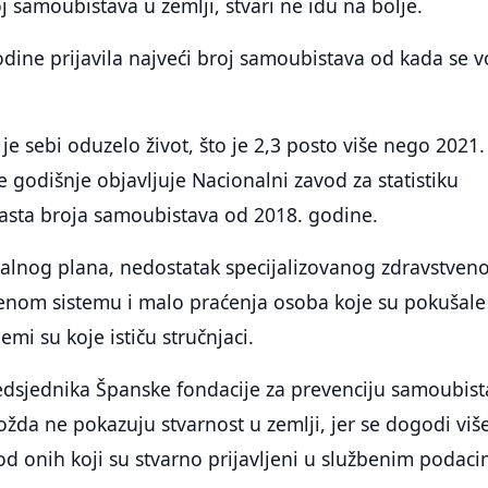
oj samoubistava u zemlji, stvari ne idu na bolje.
odine prijavila najveći broj samoubistava od kada se 
 je sebi oduzelo život, što je 2,3 posto više nego 2021.
e godišnje objavljuje Nacionalni zavod za statistiku
rasta broja samoubistava od 2018. godine.
alnog plana, nedostatak specijalizovanog zdravstven
venom sistemu i malo praćenja osoba koje su pokušale
mi su koje ističu stručnjaci.
edsjednika Španske fondacije za prevenciju samoubist
žda ne pokazuju stvarnost u zemlji, jer se dogodi viš
od onih koji su stvarno prijavljeni u službenim podaci