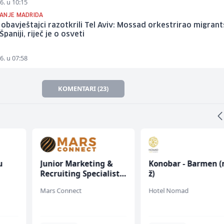
6. u 10:15
ANJE MADRIDA
 obavještajci razotkrili Tel Aviv: Mossad orkestrirao migran
Španiji, riječ je o osveti
6. u 07:58
KOMENTARI (23)
u
Junior Marketing &
Konobar - Barmen (
Recruiting Specialist
ž)
 (m/
(m/ž)
Mars Connect
Hotel Nomad