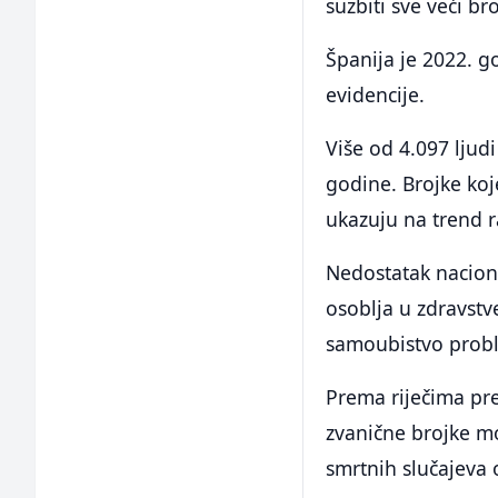
suzbiti sve veći br
Španija je 2022. g
evidencije.
Više od 4.097 ljudi
godine. Brojke koj
ukazuju na trend 
Nedostatak nacion
osoblja u zdravst
samoubistvo proble
Prema riječima pr
zvanične brojke mo
smrtnih slučajeva 