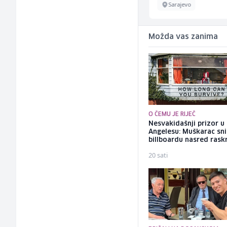
Sarajevo
Sarajevo
Možda vas zanima
O ČEMU JE RIJEČ
Nesvakidašnji prizor u
Angelesu: Muškarac sni
billboardu nasred rask
20 sati