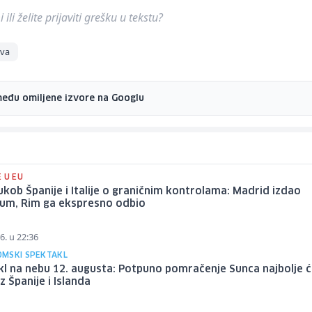
ili želite prijaviti grešku u tekstu?
tva
među omiljene izvore na Googlu
 U EU
ukob Španije i Italije o graničnim kontrolama: Madrid izdao
tum, Rim ga ekspresno odbio
6. u 22:36
MSKI SPEKTAKL
l na nebu 12. augusta: Potpuno pomračenje Sunca najbolje ć
iz Španije i Islanda