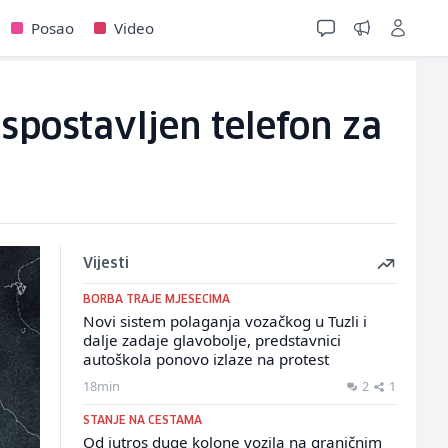
Posao
Video
spostavljen telefon za
Vijesti
BORBA TRAJE MJESECIMA
Novi sistem polaganja vozačkog u Tuzli i
dalje zadaje glavobolje, predstavnici
autoškola ponovo izlaze na protest
18min
2
1
STANJE NA CESTAMA
Od jutros duge kolone vozila na graničnim