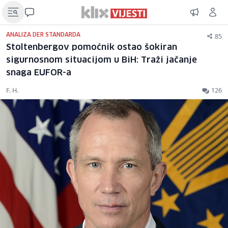
85
ANALIZA DER STANDARDA
Stoltenbergov pomoćnik ostao šokiran
sigurnosnom situacijom u BiH: Traži jačanje
snaga EUFOR-a
F. H.
126