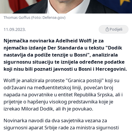
Thomas Goffus (Foto: Defense.gov)
11.09.2023.
Podijeli
Njemačka novinarka Adelheid Wolfl je za
njemačko izdanje Der Standarda u tekstu "Dodik
nastavlja da podiže tenzije u Bosni", analizirala
sigurnosnu situaciju te iznijela određene podatke
koji nisu bili poznati javnosti u Bosni i Hercegovini.
Wolfl je analizirala proteste "Granica postoji" koji su
održavani na međuentitetskoj liniji, povećan broj
napada na povratnike u entitet Republika Srpska, ali i
prijetnje o hapšenju visokog predstavnika koje je
izrekao Milorad Dodik, ali ih je povukao.
Novinarka navodi da dva savjetnika vezana za
sigurnosni aparat Srbije rade za ministra sigurnosti