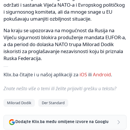
održati i sastanak Vijeća NATO-a i Evropskog političkog
i sigurnosnog komiteta, ali da mnoge snage u EU
pokušavaju umanjiti ozbiljnost situacije.
Na kraju se upozorava na mogućnost da Rusija na
Vijeću sigurnosti blokira produženje mandata EUFOR-a,
a da period do dolaska NATO trupa Milorad Dodik
iskoristi za proglašavanje nezavisnosti koju bi priznala
Ruska Federacija.
Klix.ba čitajte i u našoj aplikaciji za
iOS
ili
Android
.
Znate nešto više o temi ili želite prijaviti grešku u tekstu?
Milorad Dodik
Der Standard
Dodajte Klix.ba među omiljene izvore na Googlu