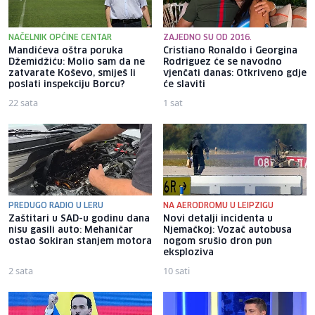
NAČELNIK OPĆINE CENTAR
ZAJEDNO SU OD 2016.
Mandićeva oštra poruka
Cristiano Ronaldo i Georgina
Džemidžiću: Molio sam da ne
Rodriguez će se navodno
zatvarate Koševo, smiješ li
vjenčati danas: Otkriveno gdje
poslati inspekciju Borcu?
će slaviti
22 sata
1 sat
PREDUGO RADIO U LERU
NA AERODROMU U LEIPZIGU
Zaštitari u SAD-u godinu dana
Novi detalji incidenta u
nisu gasili auto: Mehaničar
Njemačkoj: Vozač autobusa
ostao šokiran stanjem motora
nogom srušio dron pun
eksploziva
2 sata
10 sati