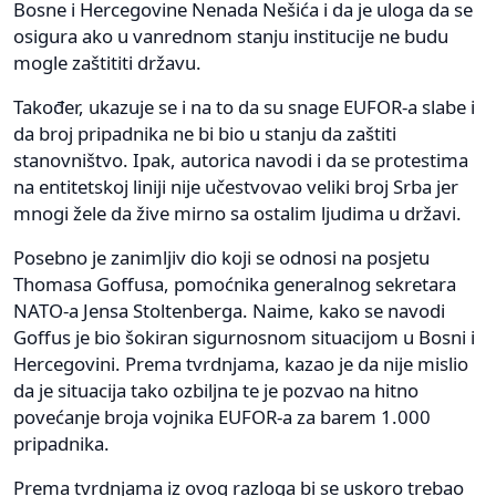
Bosne i Hercegovine Nenada Nešića i da je uloga da se
osigura ako u vanrednom stanju institucije ne budu
mogle zaštititi državu.
Također, ukazuje se i na to da su snage EUFOR-a slabe i
da broj pripadnika ne bi bio u stanju da zaštiti
stanovništvo. Ipak, autorica navodi i da se protestima
na entitetskoj liniji nije učestvovao veliki broj Srba jer
mnogi žele da žive mirno sa ostalim ljudima u državi.
Posebno je zanimljiv dio koji se odnosi na posjetu
Thomasa Goffusa, pomoćnika generalnog sekretara
NATO-a Jensa Stoltenberga. Naime, kako se navodi
Goffus je bio šokiran sigurnosnom situacijom u Bosni i
Hercegovini. Prema tvrdnjama, kazao je da nije mislio
da je situacija tako ozbiljna te je pozvao na hitno
povećanje broja vojnika EUFOR-a za barem 1.000
pripadnika.
Prema tvrdnjama iz ovog razloga bi se uskoro trebao