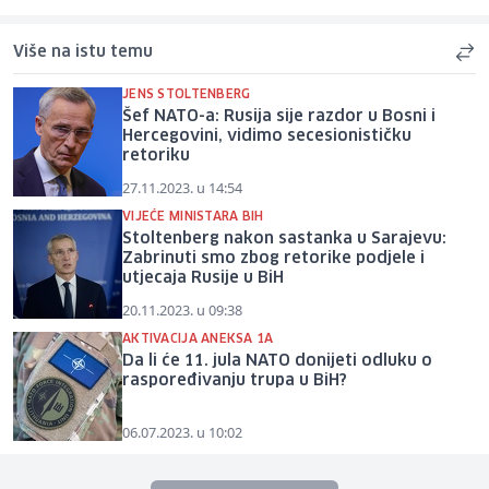
Više na istu temu
JENS STOLTENBERG
Šef NATO-a: Rusija sije razdor u Bosni i
Hercegovini, vidimo secesionističku
retoriku
27.11.2023. u 14:54
VIJEĆE MINISTARA BIH
Stoltenberg nakon sastanka u Sarajevu:
Zabrinuti smo zbog retorike podjele i
utjecaja Rusije u BiH
20.11.2023. u 09:38
AKTIVACIJA ANEKSA 1A
Da li će 11. jula NATO donijeti odluku o
raspoređivanju trupa u BiH?
06.07.2023. u 10:02