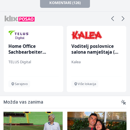
KOMENTARI (126)
Home Office
Voditelj poslovnice
Sachbearbeiter
salona namještaja (m/
(m/w/d) für einen
ž)
TELUS Digital
Kalea
bekannten deutschen
Energieversorger
Sarajevo
Više lokacija
Možda vas zanima