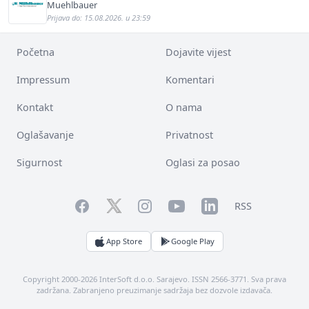
Muehlbauer
Prijava do: 15.08.2026. u 23:59
Početna
Dojavite vijest
Impressum
Komentari
Kontakt
O nama
Oglašavanje
Privatnost
Sigurnost
Oglasi za posao
Facebook
YouTube
LinkedIn
Twitter
Instagram
RSS
App Store
Google Play
Copyright 2000-2026 InterSoft d.o.o. Sarajevo. ISSN 2566-3771. Sva prava
zadržana. Zabranjeno preuzimanje sadržaja bez dozvole izdavača.