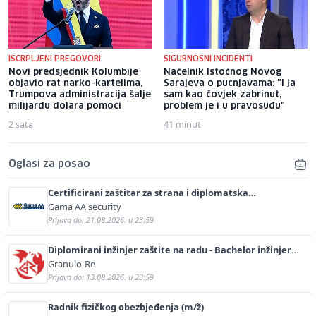
ISCRPLJENI PREGOVORI
SIGURNOSNI INCIDENTI
Novi predsjednik Kolumbije
Načelnik Istočnog Novog
objavio rat narko-kartelima,
Sarajeva o pucnjavama: "I ja
Trumpova administracija šalje
sam kao čovjek zabrinut,
milijardu dolara pomoći
problem je i u pravosuđu"
2 sata
41 minut
Oglasi za posao
Certificirani zaštitar za strana i diplomatska
predstavništva (m/ž)
Gama AA security
Prijava do: 21.08.2026. u 23:59
Diplomirani inžinjer zaštite na radu - Bachelor inžinjer
sigurnosti i pomoći (m/ž)
Granulo-Re
Prijava do: 13.08.2026. u 23:59
Radnik fizičkog obezbjeđenja (m/ž)