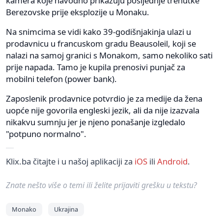
kamera koje navodno prikazuju posljednje trenutke
Berezovske prije eksplozije u Monaku.
Na snimcima se vidi kako 39-godišnjakinja ulazi u
prodavnicu u francuskom gradu Beausoleil, koji se
nalazi na samoj granici s Monakom, samo nekoliko sati
prije napada. Tamo je kupila prenosivi punjač za
mobilni telefon (power bank).
Zaposlenik prodavnice potvrdio je za medije da žena
uopće nije govorila engleski jezik, ali da nije izazvala
nikakvu sumnju jer je njeno ponašanje izgledalo
"potpuno normalno".
Klix.ba čitajte i u našoj aplikaciji za
iOS
ili
Android
.
Znate nešto više o temi ili želite prijaviti grešku u tekstu?
Monako
Ukrajina