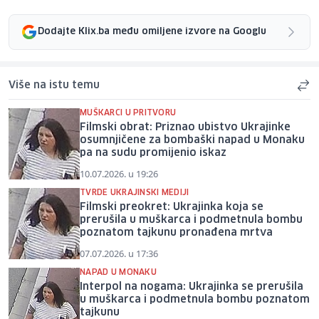
Dodajte Klix.ba među omiljene izvore na Googlu
Više na istu temu
MUŠKARCI U PRITVORU
Filmski obrat: Priznao ubistvo Ukrajinke
osumnjičene za bombaški napad u Monaku
pa na sudu promijenio iskaz
10.07.2026. u 19:26
TVRDE UKRAJINSKI MEDIJI
Filmski preokret: Ukrajinka koja se
prerušila u muškarca i podmetnula bombu
poznatom tajkunu pronađena mrtva
07.07.2026. u 17:36
NAPAD U MONAKU
Interpol na nogama: Ukrajinka se prerušila
u muškarca i podmetnula bombu poznatom
tajkunu