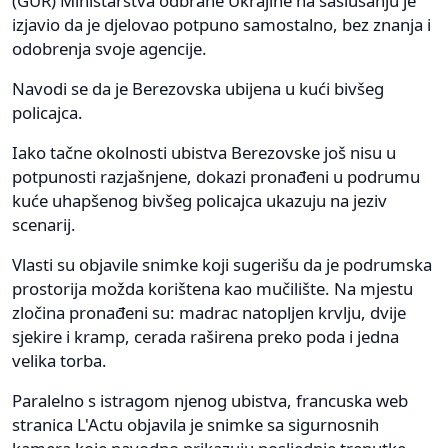
(GUR) Ministarstva odbrane Ukrajine na saslušanju je
izjavio da je djelovao potpuno samostalno, bez znanja i
odobrenja svoje agencije.
Navodi se da je Berezovska ubijena u kući bivšeg
policajca.
Iako tačne okolnosti ubistva Berezovske još nisu u
potpunosti razjašnjene, dokazi pronađeni u podrumu
kuće uhapšenog bivšeg policajca ukazuju na jeziv
scenarij.
Vlasti su objavile snimke koji sugerišu da je podrumska
prostorija možda korištena kao mučilište. Na mjestu
zločina pronađeni su: madrac natopljen krvlju, dvije
sjekire i kramp, cerada raširena preko poda i jedna
velika torba.
Paralelno s istragom njenog ubistva, francuska web
stranica L'Actu objavila je snimke sa sigurnosnih