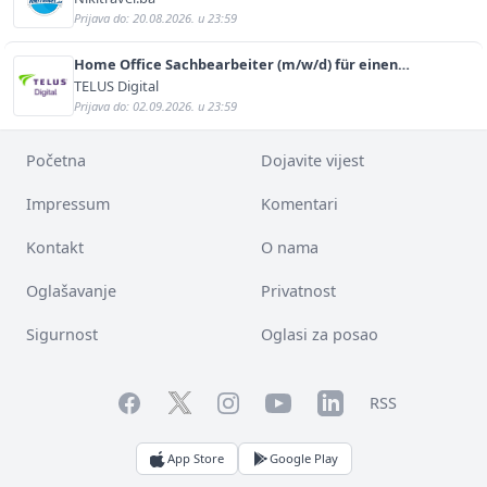
Prijava do: 20.08.2026. u 23:59
Home Office Sachbearbeiter (m/w/d) für einen
bekannten deutschen Energieversorger
TELUS Digital
Prijava do: 02.09.2026. u 23:59
Početna
Dojavite vijest
Impressum
Komentari
Kontakt
O nama
Oglašavanje
Privatnost
Sigurnost
Oglasi za posao
Facebook
YouTube
LinkedIn
Twitter
Instagram
RSS
App Store
Google Play