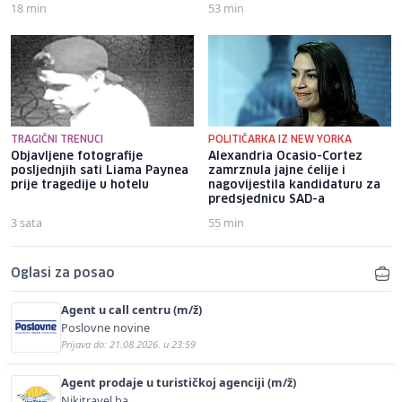
18 min
53 min
TRAGIČNI TRENUCI
POLITIČARKA IZ NEW YORKA
Objavljene fotografije
Alexandria Ocasio-Cortez
posljednjih sati Liama ​​Paynea
zamrznula jajne ćelije i
prije tragedije u hotelu
nagovijestila kandidaturu za
predsjednicu SAD-a
3 sata
55 min
Oglasi za posao
Agent u call centru (m/ž)
Poslovne novine
Prijava do: 21.08.2026. u 23:59
Agent prodaje u turističkoj agenciji (m/ž)
Nikitravel.ba