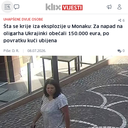
6
UHAPŠENE DVIJE OSOBE
Šta se krije iza eksplozije u Monaku: Za napad na
oligarha Ukrajinki obećali 150.000 eura, po
povratku kući ubijena
Piše: D. R.
|
08.07.2026.
0