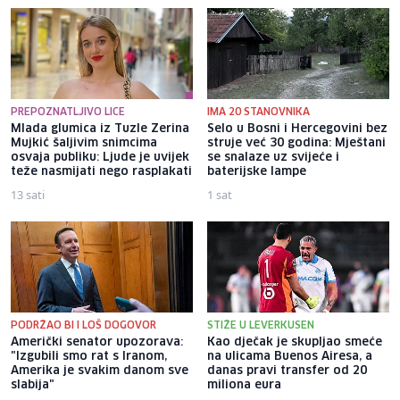
PREPOZNATLJIVO LICE
IMA 20 STANOVNIKA
Mlada glumica iz Tuzle Zerina
Selo u Bosni i Hercegovini bez
Mujkić šaljivim snimcima
struje već 30 godina: Mještani
osvaja publiku: Ljude je uvijek
se snalaze uz svijeće i
teže nasmijati nego rasplakati
baterijske lampe
13 sati
1 sat
PODRŽAO BI I LOŠ DOGOVOR
STIŽE U LEVERKUSEN
Američki senator upozorava:
Kao dječak je skupljao smeće
"Izgubili smo rat s Iranom,
na ulicama Buenos Airesa, a
Amerika je svakim danom sve
danas pravi transfer od 20
slabija"
miliona eura