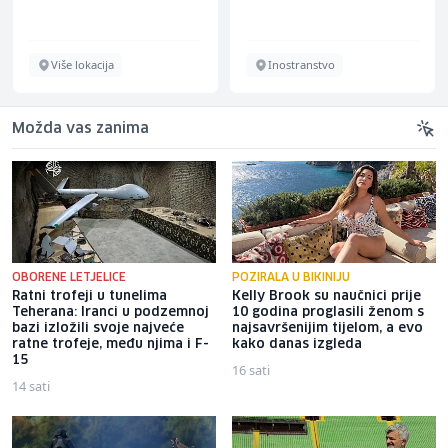
Više lokacija
Inostranstvo
Možda vas zanima
OBORENE LETJELICE
POZIRALA U BIKINIJU
Ratni trofeji u tunelima
Kelly Brook su naučnici prije
Teherana: Iranci u podzemnoj
10 godina proglasili ženom s
bazi izložili svoje najveće
najsavršenijim tijelom, a evo
ratne trofeje, među njima i F-
kako danas izgleda
15
16 sati
14 sati