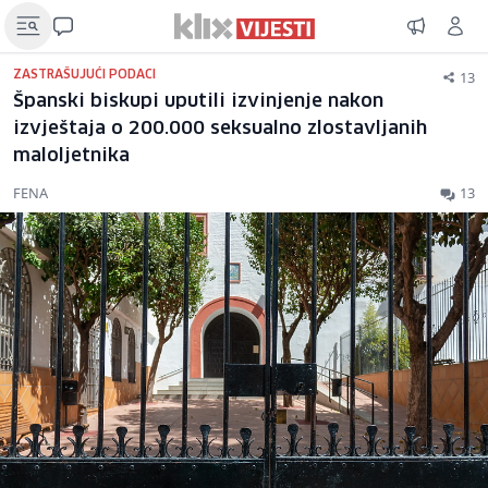
13
ZASTRAŠUJUĆI PODACI
Španski biskupi uputili izvinjenje nakon
izvještaja o 200.000 seksualno zlostavljanih
maloljetnika
FENA
13