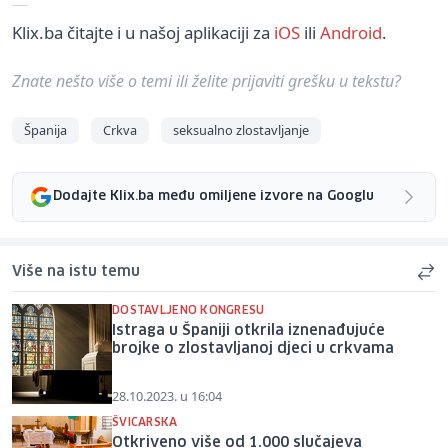
Klix.ba čitajte i u našoj aplikaciji za
iOS
ili
Android
.
Znate nešto više o temi ili želite prijaviti grešku u tekstu?
Španija
Crkva
seksualno zlostavljanje
Dodajte Klix.ba među omiljene izvore na Googlu
Više na istu temu
DOSTAVLJENO KONGRESU
Istraga u Španiji otkrila iznenađujuće
brojke o zlostavljanoj djeci u crkvama
28.10.2023. u 16:04
ŠVICARSKA
Otkriveno više od 1.000 slučajeva