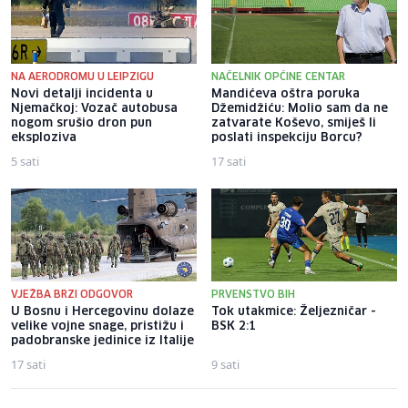
NA AERODROMU U LEIPZIGU
NAČELNIK OPĆINE CENTAR
Novi detalji incidenta u
Mandićeva oštra poruka
Njemačkoj: Vozač autobusa
Džemidžiću: Molio sam da ne
nogom srušio dron pun
zatvarate Koševo, smiješ li
eksploziva
poslati inspekciju Borcu?
5 sati
17 sati
VJEŽBA BRZI ODGOVOR
PRVENSTVO BIH
U Bosnu i Hercegovinu dolaze
Tok utakmice: Željezničar -
velike vojne snage, pristižu i
BSK 2:1
padobranske jedinice iz Italije
17 sati
9 sati