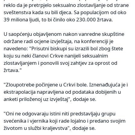
reklo da je pretrpjelo seksualno zlostavljanje od strane
sveštenstva kada su bili djeca. Sa populacijom od oko
39 miliona ljudi, to bi činilo oko 230.000 žrtava.
U saopćenju objavljenom nakon vanredne skupštine
održane radi ocjene izvještaja, na konferenciji je
navedeno: "Prisutni biskupi su izrazili bol zbog štete
koju su neki članovi Crkve nanijeli seksualnim
zlostavljanjem i ponovili svoj zahtjev za oprost od
žrtava."
"Zloupotrebe počinjene u Crkvi bole. Iznenađujuća je i
ekstrapolacija napravljena od podataka dobijenih u
anketi priloženoj uz izvještaj", dodaje se.
"Oni ne odgovaraju istini niti predstavljaju grupu
svećenika i vjernika koji rade lojalno i predano svojim
životom u službi kraljevstva", dodaje se.