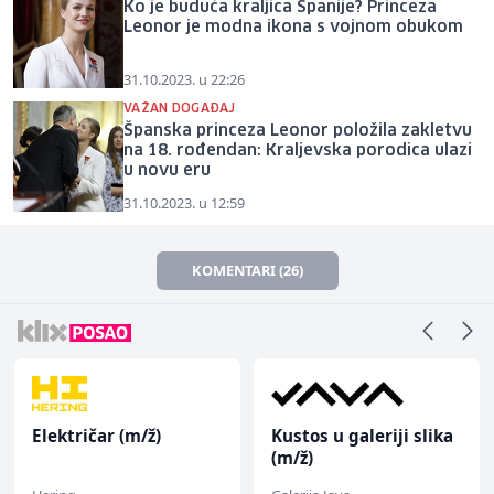
Ko je buduća kraljica Španije? Princeza
Leonor je modna ikona s vojnom obukom
31.10.2023. u 22:26
VAŽAN DOGAĐAJ
Španska princeza Leonor položila zakletvu
na 18. rođendan: Kraljevska porodica ulazi
u novu eru
31.10.2023. u 12:59
KOMENTARI (26)
Električar (m/ž)
Kustos u galeriji slika
(m/ž)