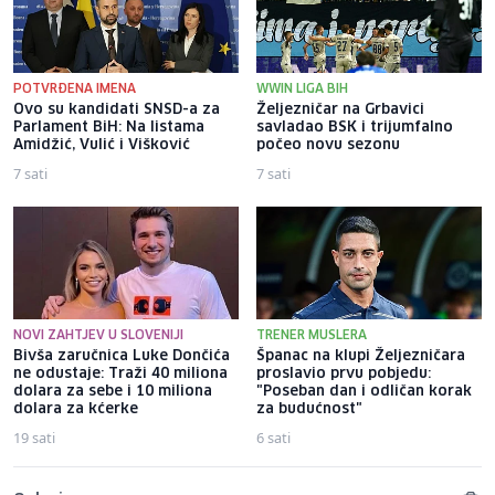
POTVRĐENA IMENA
WWIN LIGA BIH
Ovo su kandidati SNSD-a za
Željezničar na Grbavici
Parlament BiH: Na listama
savladao BSK i trijumfalno
Amidžić, Vulić i Višković
počeo novu sezonu
7 sati
7 sati
NOVI ZAHTJEV U SLOVENIJI
TRENER MUSLERA
Bivša zaručnica Luke Dončića
Španac na klupi Željezničara
ne odustaje: Traži 40 miliona
proslavio prvu pobjedu:
dolara za sebe i 10 miliona
"Poseban dan i odličan korak
dolara za kćerke
za budućnost"
19 sati
6 sati