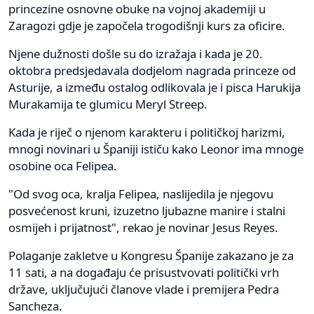
princezine osnovne obuke na vojnoj akademiji u
Zaragozi gdje je započela trogodišnji kurs za oficire.
Njene dužnosti došle su do izražaja i kada je 20.
oktobra predsjedavala dodjelom nagrada princeze od
Asturije, a između ostalog odlikovala je i pisca Harukija
Murakamija te glumicu Meryl Streep.
Kada je riječ o njenom karakteru i političkoj harizmi,
mnogi novinari u Španiji ističu kako Leonor ima mnoge
osobine oca Felipea.
"Od svog oca, kralja Felipea, naslijedila je njegovu
posvećenost kruni, izuzetno ljubazne manire i stalni
osmijeh i prijatnost", rekao je novinar Jesus Reyes.
Polaganje zakletve u Kongresu Španije zakazano je za
11 sati, a na događaju će prisustvovati politički vrh
države, uključujući članove vlade i premijera Pedra
Sancheza.