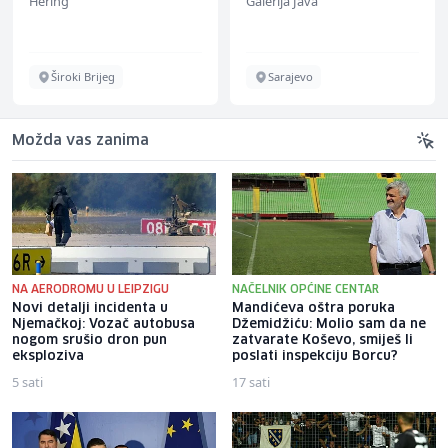
Hering
Galerija Java
Široki Brijeg
Sarajevo
Možda vas zanima
NA AERODROMU U LEIPZIGU
NAČELNIK OPĆINE CENTAR
Novi detalji incidenta u
Mandićeva oštra poruka
Njemačkoj: Vozač autobusa
Džemidžiću: Molio sam da ne
nogom srušio dron pun
zatvarate Koševo, smiješ li
eksploziva
poslati inspekciju Borcu?
5 sati
17 sati