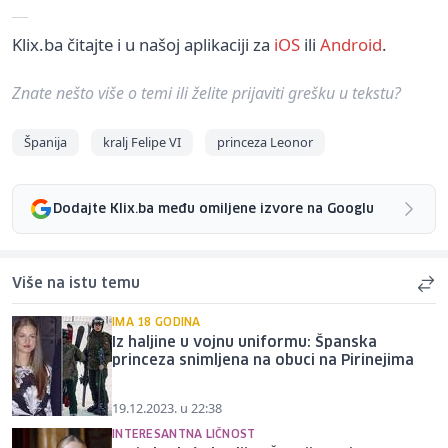
Klix.ba čitajte i u našoj aplikaciji za
iOS
ili
Android
.
Znate nešto više o temi ili želite prijaviti grešku u tekstu?
Španija
kralj Felipe VI
princeza Leonor
Dodajte Klix.ba među omiljene izvore na Googlu
Više na istu temu
IMA 18 GODINA
Iz haljine u vojnu uniformu: Španska
princeza snimljena na obuci na Pirinejima
19.12.2023. u 22:38
INTERESANTNA LIČNOST