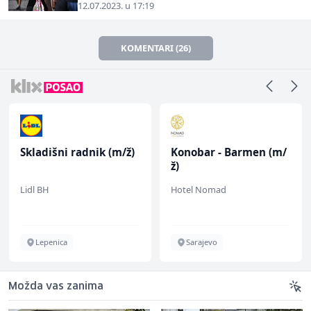
12.07.2023. u 17:19
KOMENTARI (26)
Skladišni radnik (m/ž)
Konobar - Barmen (m/
ž)
Lidl BH
Hotel Nomad
Lepenica
Sarajevo
Možda vas zanima