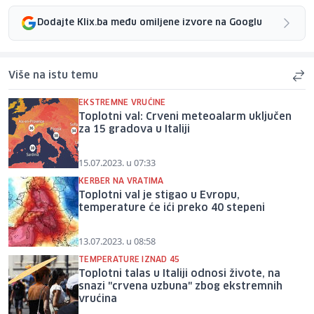
Dodajte Klix.ba među omiljene izvore na Googlu
Više na istu temu
EKSTREMNE VRUĆINE
Toplotni val: Crveni meteoalarm uključen
za 15 gradova u Italiji
15.07.2023. u 07:33
KERBER NA VRATIMA
Toplotni val je stigao u Evropu,
temperature će ići preko 40 stepeni
13.07.2023. u 08:58
TEMPERATURE IZNAD 45
Toplotni talas u Italiji odnosi živote, na
snazi "crvena uzbuna" zbog ekstremnih
vrućina