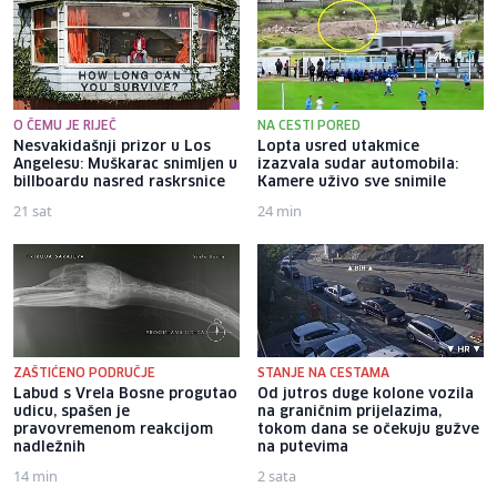
O ČEMU JE RIJEČ
NA CESTI PORED
Nesvakidašnji prizor u Los
Lopta usred utakmice
Angelesu: Muškarac snimljen u
izazvala sudar automobila:
billboardu nasred raskrsnice
Kamere uživo sve snimile
21 sat
24 min
ZAŠTIĆENO PODRUČJE
STANJE NA CESTAMA
Labud s Vrela Bosne progutao
Od jutros duge kolone vozila
udicu, spašen je
na graničnim prijelazima,
pravovremenom reakcijom
tokom dana se očekuju gužve
nadležnih
na putevima
14 min
2 sata