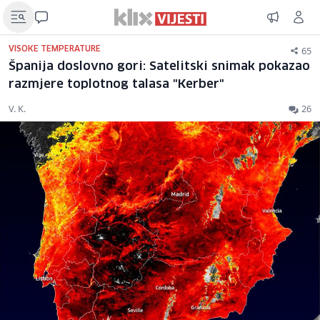
65
VISOKE TEMPERATURE
Španija doslovno gori: Satelitski snimak pokazao
razmjere toplotnog talasa "Kerber"
V. K.
26