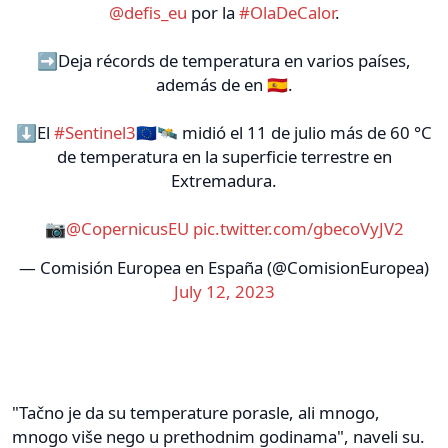
@defis_eu
por la
#OlaDeCalor
.
➡️Deja récords de temperatura en varios países,
además de en 🇪🇸.
⬇️El
#Sentinel3
🇪🇺🛰️ midió el 11 de julio más de 60 °C
de temperatura en la superficie terrestre en
Extremadura.
📷
@CopernicusEU
pic.twitter.com/gbecoVyJV2
— Comisión Europea en España (@ComisionEuropea)
July 12, 2023
"Tačno je da su temperature porasle, ali mnogo,
mnogo više nego u prethodnim godinama", naveli su.