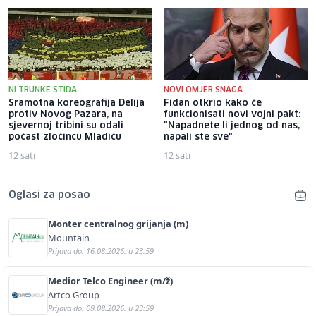
NI TRUNKE STIDA
NOVI OMJER SNAGA
Sramotna koreografija Delija
Fidan otkrio kako će
protiv Novog Pazara, na
funkcionisati novi vojni pakt:
sjevernoj tribini su odali
"Napadnete li jednog od nas,
počast zločincu Mladiću
napali ste sve"
12 sati
12 sati
Oglasi za posao
Monter centralnog grijanja (m)
Mountain
Prijava do: 16.08.2026. u 23:59
Medior Telco Engineer (m/ž)
Artco Group
Prijava do: 09.08.2026. u 23:59