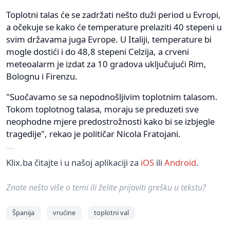
Toplotni talas će se zadržati nešto duži period u Evropi,
a očekuje se kako će temperature prelaziti 40 stepeni u
svim državama juga Evrope. U Italiji, temperature bi
mogle dostići i do 48,8 stepeni Celzija, a crveni
meteoalarm je izdat za 10 gradova uključujući Rim,
Bolognu i Firenzu.
"Suočavamo se sa nepodnošljivim toplotnim talasom.
Tokom toplotnog talasa, moraju se preduzeti sve
neophodne mjere predostrožnosti kako bi se izbjegle
tragedije", rekao je političar Nicola Fratojani.
Klix.ba čitajte i u našoj aplikaciji za
iOS
ili
Android
.
Znate nešto više o temi ili želite prijaviti grešku u tekstu?
Španija
vrućine
toplotni val