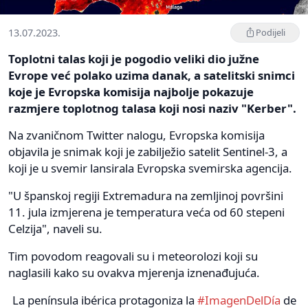
13.07.2023.
Podijeli
Toplotni talas koji je pogodio veliki dio južne
Evrope već polako uzima danak, a satelitski snimci
koje je Evropska komisija najbolje pokazuje
razmjere toplotnog talasa koji nosi naziv "Kerber".
Na zvaničnom Twitter nalogu, Evropska komisija
objavila je snimak koji je zabilježio satelit Sentinel-3, a
koji je u svemir lansirala Evropska svemirska agencija.
"U španskoj regiji Extremadura na zemljinoj površini
11. jula izmjerena je temperatura veća od 60 stepeni
Celzija", naveli su.
Tim povodom reagovali su i meteorolozi koji su
naglasili kako su ovakva mjerenja iznenađujuća.
La península ibérica protagoniza la
#ImagenDelDía
de