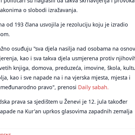
i političari su naglasili da takva skrnavljenja i provoka
akonima o slobodi izražavanja.
a od 193 člana usvojila je rezoluciju koju je izradio
som.
ažno osuđuju "sva djela nasilja nad osobama na osno
vjerenja, kao i sva takva djela usmjerena protiv njihovi
svetih knjiga, domova, preduzeća, imovine, škola, kult
lja, kao i sve napade na i na vjerska mjesta, mjesta i
rše međunarodno pravo", prenosi
Daily sabah.
dska prava sa sjedištem u Ženevi je 12. jula također
apade na Kur'an uprkos glasovima zapadnih zemalja