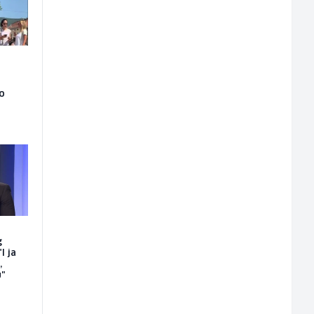
ao
g
I ja
,
u"