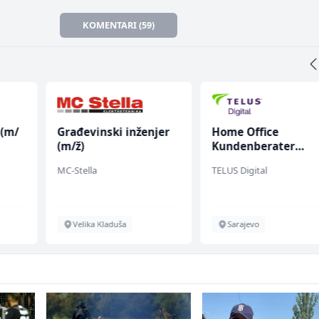
KOMENTARI (59)
 (m/
Građevinski inženjer
Home Office
(m/ž)
Kundenberater
(m/w/d) für ein
MC-Stella
TELUS Digital
renommiertes
Schuhunternehme
Velika Kladuša
Sarajevo