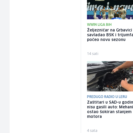
WWIN LIGA BIH
Željezničar na Grbavici
savladao BSK i trijumf
počeo novu sezonu
14 sati
PREDUGO RADIO U LERU
Zaštitari u SAD-u godi
nisu gasili auto: Mehan
ostao šokiran stanjem
motora
4 sata