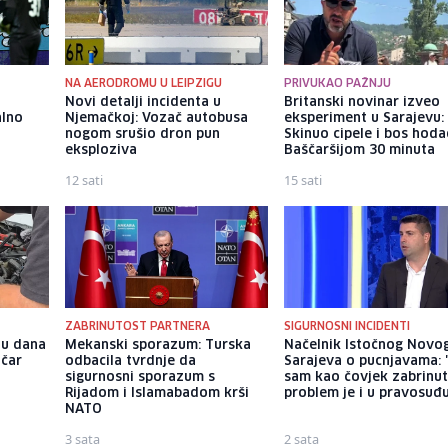
NA AERODROMU U LEIPZIGU
PRIVUKAO PAŽNJU
Novi detalji incidenta u
Britanski novinar izveo
alno
Njemačkoj: Vozač autobusa
eksperiment u Sarajevu:
nogom srušio dron pun
Skinuo cipele i bos hod
eksploziva
Baščaršijom 30 minuta
12 sati
15 sati
ZABRINUTOST PARTNERA
SIGURNOSNI INCIDENTI
nu dana
Mekanski sporazum: Turska
Načelnik Istočnog Novo
ičar
odbacila tvrdnje da
Sarajeva o pucnjavama: "
sigurnosni sporazum s
sam kao čovjek zabrinut
Rijadom i Islamabadom krši
problem je i u pravosuđ
NATO
3 sata
2 sata