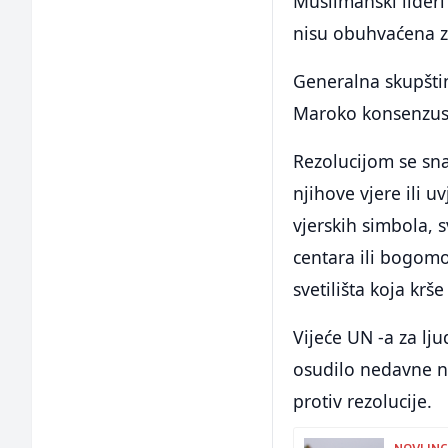
Muslimanski lideri 
nisu obuhvaćena z
Generalna skupštin
Maroko konsenzu
Rezolucijom se sn
njihove vjere ili u
vjerskih simbola, 
centara ili bogomo
svetilišta koja k
Vijeće UN -a za lju
osudilo nedavne n
protiv rezolucije.