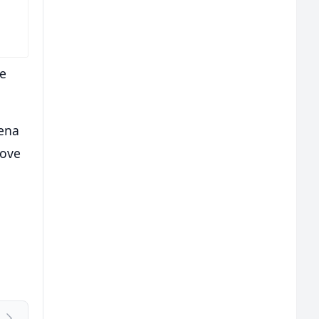
ve
cena
 ove