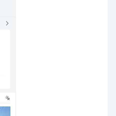
Električar (m)
Prodajni savjetnik (m
ž)
Mountain
Tehnolix
n
Sarajevo
Sarajevo