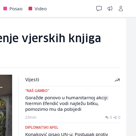
Posao
Video
enje vjerskih knjiga
Vijesti
"NAŠ GAMBO"
Goražde ponovo u humanitarnoj akciji:
Nermin Efendić vodi najtežu bitku,
pomozimo mu da pobijedi
23min
0
0
DIPLOMATSKI APEL
Konaković pisao UN-u: Postupak protiv