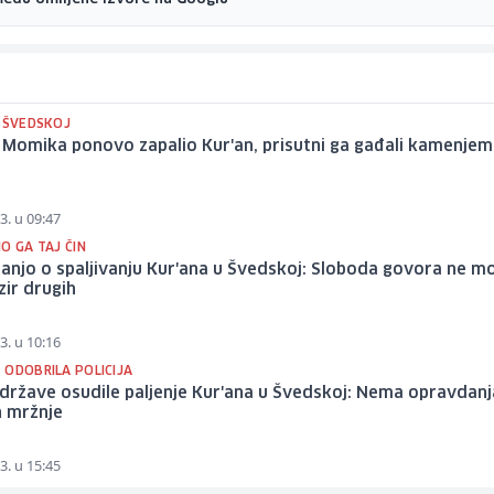
U ŠVEDSKOJ
 Momika ponovo zapalio Kur'an, prisutni ga gađali kamenjem
3. u 09:47
O GA TAJ ČIN
anjo o spaljivanju Kur'ana u Švedskoj: Sloboda govora ne m
ezir drugih
3. u 10:16
 ODOBRILA POLICIJA
ržave osudile paljenje Kur'ana u Švedskoj: Nema opravdanj
n mržnje
3. u 15:45