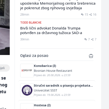
uposlenika Memorijalnog centra Srebrenica
je pokrenut zbog njihovog izvještaja
28min
15
16
TODD BLANCHE
Bivši lični advokat Donalda Trumpa
potvrđen za državnog tužioca SAD-a
39min
7
7
Oglasi za posao
Konobarica (ž)
jeli
Bosnian House Restaurant
Prijava do: 20.08.2026. u 23:59
 se
dnog
Stručni saradnik u pisanju projekata
(m/ž)
Univerzitet SSST
etu
Prijava do: 19.08.2026. u 23:59
Hostesa (ž)