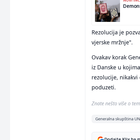
NOVI IN
Demonst
Rezolucija je pozv
vjerske mržnje".
Ovakav korak Gene
iz Danske u kojima
rezolucije, nikakv
poduzeti.
Znate nešto više o temi 
Generalna skupština U
Dodajte Klix.ba 