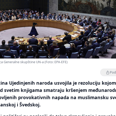
nica Generalne skupštine UN-a (Foto: EPA-EFE)
Podi
na Ujedinjenih naroda usvojila je rezoluciju kojom
 nad svetim knjigama smatraju kršenjem međunaro
ovljenih provokativnih napada na muslimansku sv
anskoj i Švedskoj.