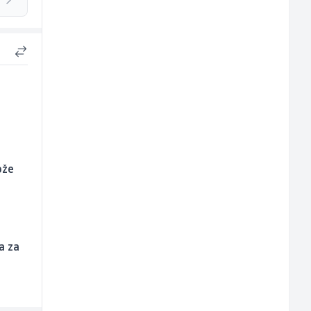
ože
a za