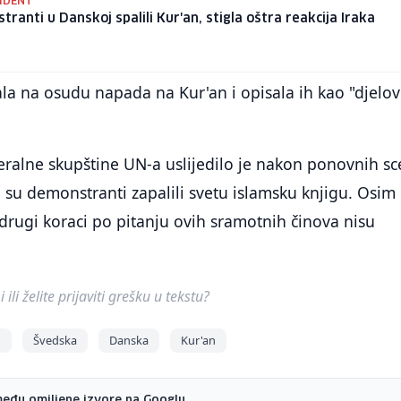
CIDENT
ranti u Danskoj spalili Kur'an, stigla oštra reakcija Iraka
ala na osudu napada na Kur'an i opisala ih kao "djelo
ralne skupštine UN-a uslijedilo je nakon ponovnih s
 su demonstranti zapalili svetu islamsku knjigu. Osim
i drugi koraci po pitanju ovih sramotnih činova nisu
ili želite prijaviti grešku u tekstu?
N
Švedska
Danska
Kur'an
među omiljene izvore na Googlu