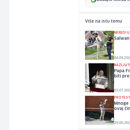
Više na istu temu
NEREDI 
Salwan
04.09.202
RAZLJUTI
Papa Fr
biti pr
03.07.202
PROTEST
Mnoge d
ovaj či
29.06.202