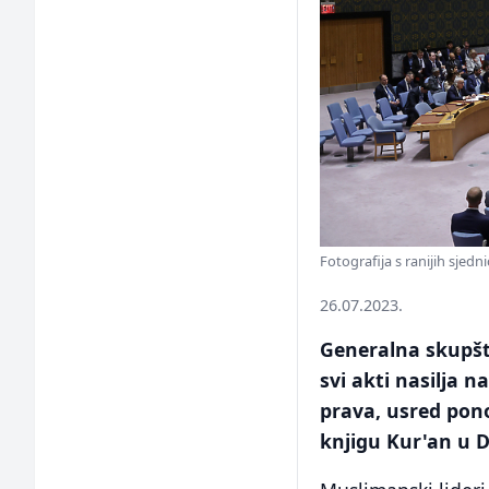
Fotografija s ranijih sjed
26.07.2023.
Generalna skupšti
svi akti nasilja
prava, usred pon
knjigu Kur'an u D