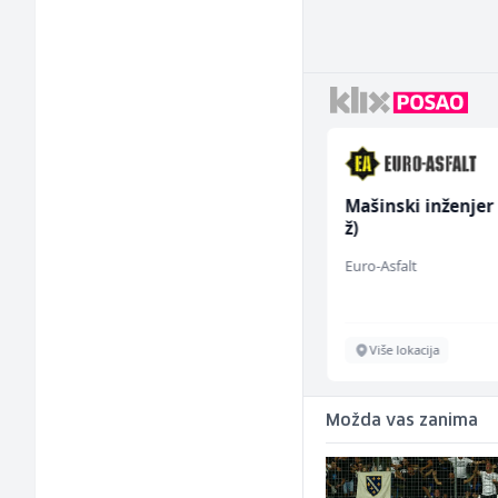
Skladišni radnik (m/ž)
Mašinski inženjer
ž)
Lidl BH
Euro-Asfalt
Lepenica
Više lokacija
Možda vas zanima