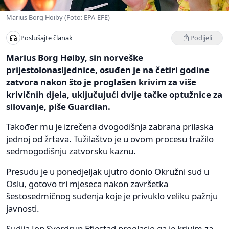
Marius Borg Hoiby (Foto: EPA-EFE)
Podijeli
Poslušajte članak
Marius Borg Høiby, sin norveške
prijestolonasljednice, osuđen je na četiri godine
zatvora nakon što je proglašen krivim za više
krivičnih djela, uključujući dvije tačke optužnice za
silovanje, piše Guardian.
Također mu je izrečena dvogodišnja zabrana prilaska
jednoj od žrtava. Tužilaštvo je u ovom procesu tražilo
sedmogodišnju zatvorsku kaznu.
Presudu je u ponedjeljak ujutro donio Okružni sud u
Oslu, gotovo tri mjeseca nakon završetka
šestosedmičnog suđenja koje je privuklo veliku pažnju
javnosti.
Sudija Jon Sverdrup Efjestad proglasio ga je krivim za