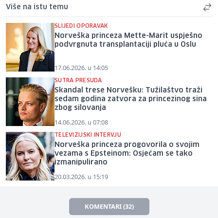
Više na istu temu
SLIJEDI OPORAVAK
Norveška princeza Mette-Marit uspješno
podvrgnuta transplantaciji pluća u Oslu
17.06.2026. u 14:05
SUTRA PRESUDA
Skandal trese Norvešku: Tužilaštvo traži
sedam godina zatvora za princezinog sina
zbog silovanja
14.06.2026. u 07:08
TELEVIZIJSKI INTERVJU
Norveška princeza progovorila o svojim
vezama s Epsteinom: Osjećam se tako
izmanipulirano
20.03.2026. u 15:19
KOMENTARI (32)