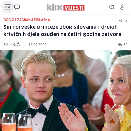
31
DOBIO I ZABRANU PRILASKA
Sin norveške princeze zbog silovanja i drugih
krivičnih djela osuđen na četiri godine zatvora
Piše: N. Ž.
|
15.06.2026.
32