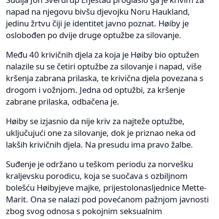
napad na njegovu bivšu djevojku Noru Haukland,
jedinu žrtvu čiji je identitet javno poznat. Høiby je
oslobođen po dvije druge optužbe za silovanje.
Među 40 krivičnih djela za koja je Høiby bio optužen
nalazile su se četiri optužbe za silovanje i napad, više
kršenja zabrana prilaska, te krivična djela povezana s
drogom i vožnjom. Jedna od optužbi, za kršenje
zabrane prilaska, odbačena je.
Høiby se izjasnio da nije kriv za najteže optužbe,
uključujući one za silovanje, dok je priznao neka od
lakših krivičnih djela. Na presudu ima pravo žalbe.
Suđenje je održano u teškom periodu za norvešku
kraljevsku porodicu, koja se suočava s ozbiljnom
bolešću Høibyjeve majke, prijestolonasljednice Mette-
Marit. Ona se nalazi pod povećanom pažnjom javnosti
zbog svog odnosa s pokojnim seksualnim