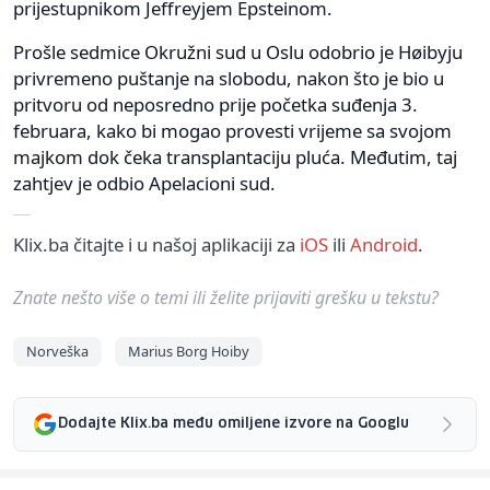
prijestupnikom Jeffreyjem Epsteinom.
Prošle sedmice Okružni sud u Oslu odobrio je Høibyju
privremeno puštanje na slobodu, nakon što je bio u
pritvoru od neposredno prije početka suđenja 3.
februara, kako bi mogao provesti vrijeme sa svojom
majkom dok čeka transplantaciju pluća. Međutim, taj
zahtjev je odbio Apelacioni sud.
Klix.ba čitajte i u našoj aplikaciji za
iOS
ili
Android
.
Znate nešto više o temi ili želite prijaviti grešku u tekstu?
Norveška
Marius Borg Hoiby
Dodajte Klix.ba među omiljene izvore na Googlu