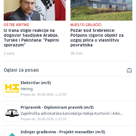
OŠTRE KRITIKE
MJESTO GRUJIČIĆI
Iz Irana stigle reakcije na
Požar kod Srebrenice:
dogovor Saudijske Arabije,
Potpuno izgorio objekt za
Turske i Pakistana: "Papirni
uzgoj pilića u vlasništvu
sporazum"
povratnika
2 sata
26 min
Oglasi za posao
Električar (m/ž)
Hering
Prijava do: 04.09.2026. u 23:59
Pripravnik - Diplomirani pravnik (m/ž)
Zajednička advokatska kancelarija Hakija Kurtović i Adis
Kurtović
Prijava do: 30.08.2026. u 23:59
Inžinjer građevine - Projekt menadžer (m/ž)