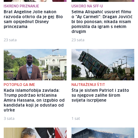
ISKRENO PRIZNANJE
USKORO NA SFF-U
Brat Angeline Jolie nakon
Selma Alispahić ususret filmu
razvoda otkrio da je gej: Bio
o "Ay Carmeli": Dragan Jovičić
sam opsjednut Disney
bi bio ponosan; nikada nisam
princezama
pomislila da igram s nekim
drugim
23 sata
23 sata
POTOPILO GA IME
NAJTRAŽENIJI ŠTIT
Kada islamofobija zavlada:
Šta je sistem Patriot i zašto
Trump podržao kršćanina
su njegove zalihe širom
Amira Hassana, on izgubio od
svijeta iscrpljene
kandidata koji je odustao od
utrke
3 sata
1 sat