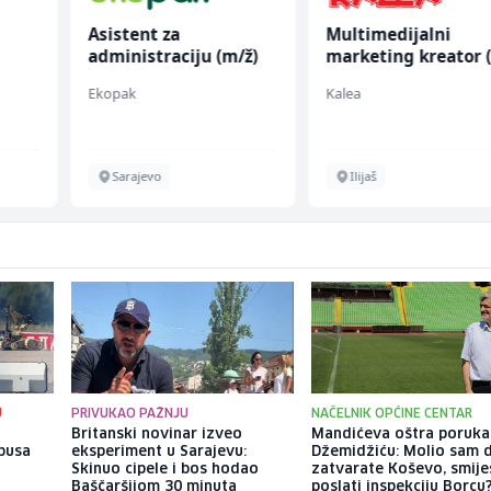
Asistent za
Multimedijalni
administraciju (m/ž)
marketing kreator 
ž)
Ekopak
Kalea
Sarajevo
Ilijaš
U
PRIVUKAO PAŽNJU
NAČELNIK OPĆINE CENTAR
u
Britanski novinar izveo
Mandićeva oštra poruka
busa
eksperiment u Sarajevu:
Džemidžiću: Molio sam 
n
Skinuo cipele i bos hodao
zatvarate Koševo, smiješ
Baščaršijom 30 minuta
poslati inspekciju Borcu