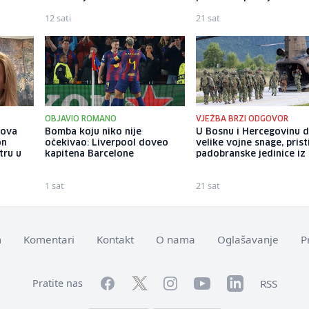
12 sati
21 sat
OBJAVIO ROMANO
VJEŽBA BRZI ODGOVOR
gova
Bomba koju niko nije
U Bosnu i Hercegovinu 
on
očekivao: Liverpool doveo
velike vojne snage, prist
tru u
kapitena Barcelone
padobranske jedinice iz I
1 sat
21 sat
m
Komentari
Kontakt
O nama
Oglašavanje
P
Facebook
YouTube
LinkedIn
Twitter
Instagram
RSS
Pratite nas