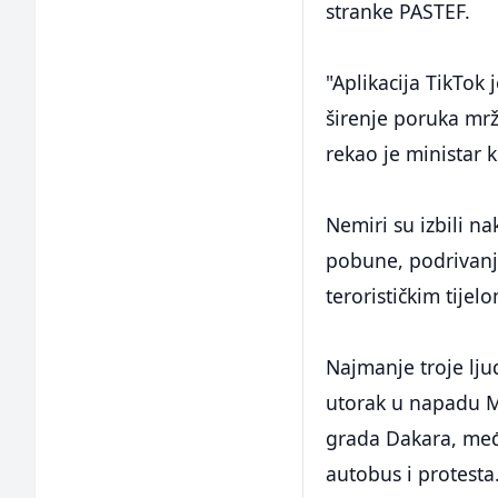
stranke PASTEF.
"Aplikacija TikTok
širenje poruka mržn
rekao je ministar
Nemiri su izbili n
pobune, podrivanje
terorističkim tijel
Najmanje troje lju
utorak u napadu M
grada Dakara, međ
autobus i protesta