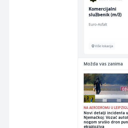
Mitarbeiter:in im
Komercijalni
Kundenservice &
službenik (m/ž)
Support (m/w/d)
Embers Call Center & Marketing
Euro-Asfalt
Više lokacija
Više lokacija
Možda vas zanima
NA AERODROMU U LEIPZIG
Novi detalji incidenta 
Njemačkoj: Vozač auto
nogom srušio dron pu
eksploziva