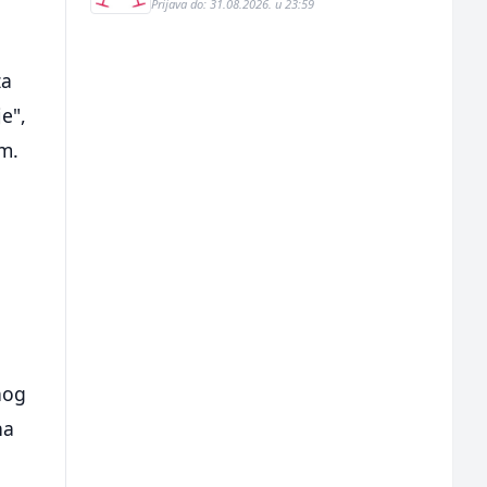
Prijava do: 31.08.2026. u 23:59
za
e",
m.
nog
na