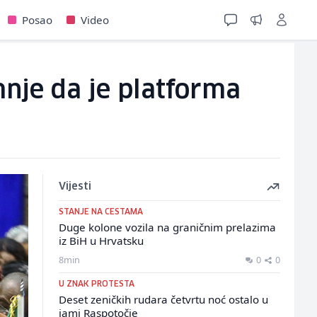
Posao
Video
nje da je platforma
Vijesti
STANJE NA CESTAMA
Duge kolone vozila na graničnim prelazima
iz BiH u Hrvatsku
8min
0
0
U ZNAK PROTESTA
Deset zeničkih rudara četvrtu noć ostalo u
jami Raspotočje