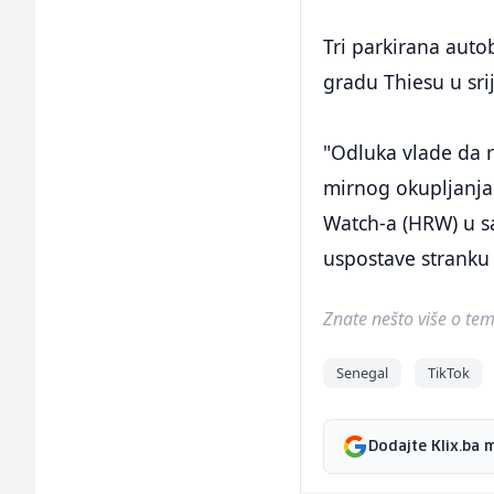
Tri parkirana aut
gradu Thiesu u sri
"Odluka vlade da r
mirnog okupljanja
Watch-a (HRW) u sa
uspostave stranku 
Znate nešto više o temi 
Senegal
TikTok
Dodajte Klix.ba 