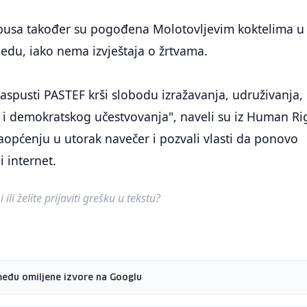
obusa također su pogođena Molotovljevim koktelima u
jedu, iako nema izvještaja o žrtvama.
aspusti PASTEF krši slobodu izražavanja, udruživanja,
 i demokratskog učestvovanja", naveli su iz Human Ri
općenju u utorak navečer i pozvali vlasti da ponovo
i internet.
ili želite prijaviti grešku u tekstu?
među omiljene izvore na Googlu