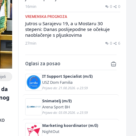
16min
0
0
VREMENSKA PROGNOZA
Jutros u Sarajevu 19, a u Mostaru 30
stepeni: Danas poslijepodne se očekuje
naoblačenje s pljuskovima
27min
0
6
Oglasi za posao
IT Support Specialist (m/ž)
jeli
USZ Dom Familia
 da
Prijava do: 21.08.2026. u 23:59
anog
Snimatelj (m/ž)
Arena Sport BH
Prijava do: 03.09.2026. u 23:59
ko
Marketing koordinator (m/ž)
NightOut