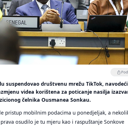
Podi
jedu suspendovao društvenu mrežu TikTok, navodeći
azmjenu videa korištena za poticanje nasilja izazv
zicionog čelnika Ousmanea Sonkau.
ule pristup mobilnim podacima u ponedjeljak, a nekoli
 prava osudilo je tu mjeru kao i raspuštanje Sonkove