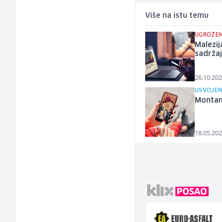
Više na istu temu
UGROŽE
Malezij
sadrža
26.10.202
USVOJEN
Montan
18.05.202