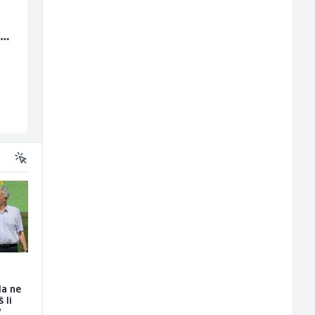
Junior Marketing &
Monteri ventilacije i
(m/
Recruiting Specialist
klimatizacije (m)
(m/ž)
Mars Connect
Interclima
Sarajevo
Sarajevo
da ne
 li
?