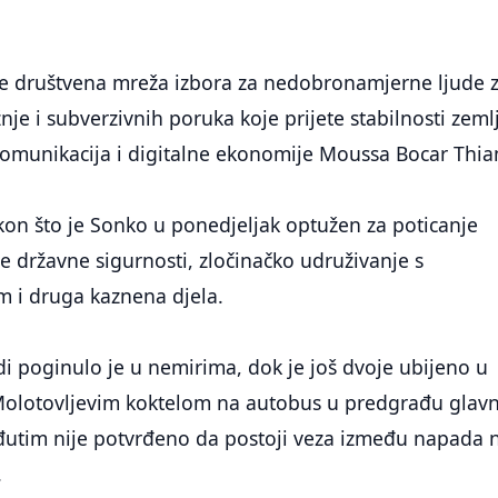
 je društvena mreža izbora za nedobronamjerne ljude 
je i subverzivnih poruka koje prijete stabilnosti zemlj
 komunikacija i digitalne ekonomije Moussa Bocar Thia
akon što je Sonko u ponedjeljak optužen za poticanje
 državne sigurnosti, zločinačko udruživanje s
om i druga kaznena djela.
di poginulo je u nemirima, dok je još dvoje ubijeno u
olotovljevim koktelom na autobus u predgrađu glav
utim nije potvrđeno da postoji veza između napada 
.