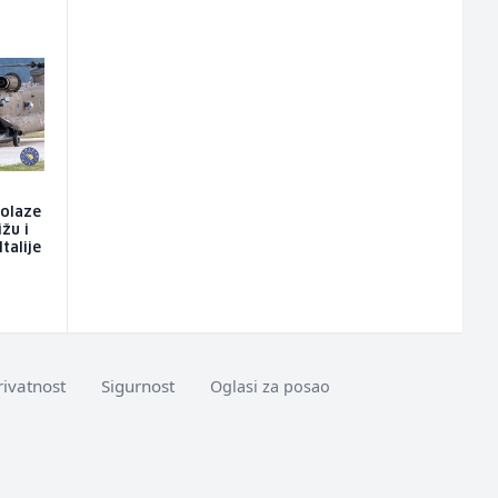
dolaze
ižu i
talije
rivatnost
Sigurnost
Oglasi za posao