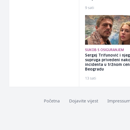
9 sati
SUKOB S OSIGURANJEM
Sergej Trifunović i nje
supruga privedeni nak
incidenta u tržnom cen
Beogradu
13 sati
Dojavite vijest
Impressu
Početna