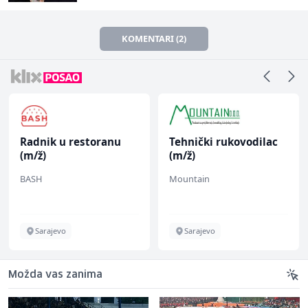
KOMENTARI (2)
Radnik u restoranu
Tehnički rukovodilac
(m/ž)
(m/ž)
BASH
Mountain
Sarajevo
Sarajevo
Možda vas zanima