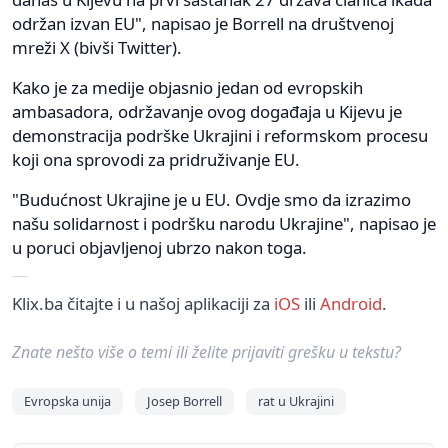
održan izvan EU", napisao je Borrell na društvenoj
mreži X (bivši Twitter).
Kako je za medije objasnio jedan od evropskih
ambasadora, održavanje ovog događaja u Kijevu je
demonstracija podrške Ukrajini i reformskom procesu
koji ona sprovodi za pridruživanje EU.
"Budućnost Ukrajine je u EU. Ovdje smo da izrazimo
našu solidarnost i podršku narodu Ukrajine", napisao je
u poruci objavljenoj ubrzo nakon toga.
Klix.ba čitajte i u našoj aplikaciji za
iOS
ili
Android
.
Znate nešto više o temi ili želite prijaviti grešku u tekstu?
Evropska unija
Josep Borrell
rat u Ukrajini