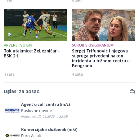
PRVENSTVO BIH
SUKOB S OSIGURANJEM
Tok utakmice: Željezničar -
Sergej Trifunović i njegova
BSK 2:1
supruga privedeni nakon
incidenta u tržnom centru u
Beogradu
4 sata
4 sata
Oglasi za posao
Agent u call centru (m/ž)
Poslovne novine
Prijava do: 21.08.2026. u 23:59
Komercijalni službenik (m/ž)
Euro-Asfalt