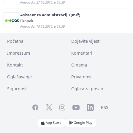
Prijava do: 27.08.2026. u 23:59
Asistent za administraciju (m/ž)
Ekopak
Prijava do: 18.08.2026. u 23:59
Početna
Dojavite vijest
Impressum
Komentari
Kontakt
O nama
Oglašavanje
Privatnost
Sigurnost
Oglasi za posao
Facebook
YouTube
LinkedIn
Twitter
Instagram
RSS
App Store
Google Play