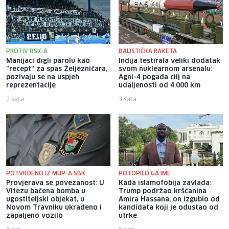
PROTIV BSK-A
BALISTIČKA RAKETA
Manijaci digli parolu kao
Indija testirala veliki dodatak
"recept" za spas Željezničara,
svom nuklearnom arsenalu:
pozivaju se na uspjeh
Agni-4 pogađa cilj na
reprezentacije
udaljenosti od 4.000 km
2 sata
3 sata
POTVRĐENO IZ MUP-A SBK
POTOPILO GA IME
Provjerava se povezanost: U
Kada islamofobija zavlada:
Vitezu bačena bomba u
Trump podržao kršćanina
ugostiteljski objekat, u
Amira Hassana, on izgubio od
Novom Travniku ukradeno i
kandidata koji je odustao od
zapaljeno vozilo
utrke
1 sat
6 sati