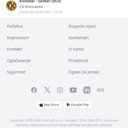
Konobar - Šanker (m/ž)
CK Ristorante
Prijava do: 23.08.2026. u 23:59
Početna
Dojavite vijest
Impressum
Komentari
Kontakt
O nama
Oglašavanje
Privatnost
Sigurnost
Oglasi za posao
Facebook
YouTube
LinkedIn
Twitter
Instagram
RSS
App Store
Google Play
Copyright 2000-2026 InterSoft d.o.o. Sarajevo. ISSN 2566-3771. Sva prava
zadržana. Zabranjeno preuzimanje sadržaja bez dozvole izdavača.