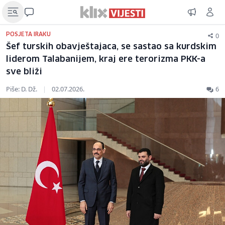
0
POSJETA IRAKU
Šef turskih obavještajaca, se sastao sa kurdskim
liderom Talabanijem, kraj ere terorizma PKK-a
sve bliži
Piše: D. Dž.
|
02.07.2026.
6