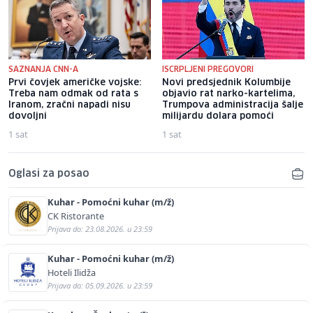
SAZNANJA CNN-A
ISCRPLJENI PREGOVORI
Prvi čovjek američke vojske:
Novi predsjednik Kolumbije
Treba nam odmak od rata s
objavio rat narko-kartelima,
Iranom, zračni napadi nisu
Trumpova administracija šalje
dovoljni
milijardu dolara pomoći
1 sat
1 sat
Oglasi za posao
Kuhar - Pomoćni kuhar (m/ž)
CK Ristorante
Prijava do: 23.08.2026. u 23:59
Kuhar - Pomoćni kuhar (m/ž)
Hoteli Ilidža
Prijava do: 05.09.2026. u 23:59