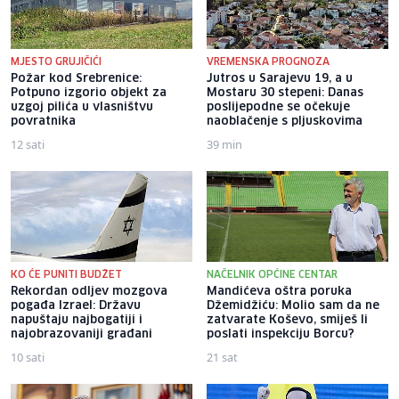
MJESTO GRUJIČIĆI
VREMENSKA PROGNOZA
Požar kod Srebrenice:
Jutros u Sarajevu 19, a u
Potpuno izgorio objekt za
Mostaru 30 stepeni: Danas
uzgoj pilića u vlasništvu
poslijepodne se očekuje
povratnika
naoblačenje s pljuskovima
12 sati
39 min
KO ĆE PUNITI BUDŽET
NAČELNIK OPĆINE CENTAR
Rekordan odljev mozgova
Mandićeva oštra poruka
pogađa Izrael: Državu
Džemidžiću: Molio sam da ne
napuštaju najbogatiji i
zatvarate Koševo, smiješ li
najobrazovaniji građani
poslati inspekciju Borcu?
10 sati
21 sat