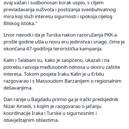
ovaj važan i sudbonosan korak uspio, s ciljem
prevladavanja suživota i postizanja sveobuhvatnog
mira koji služi interesu sigurnosti i spokoja cijelog
Bliskog istoka."
Izvor navodi i da je Turska nakon razoružanja PKK-a
prošle godine ušla u novu eru jedinstva i snage, čime je
okončana 47-godišnja teroristička kampanja.
Kalin i Talabani su, kako je saopćeno, ukazali i na
potrebu razvoja međusobnih odnosa u okviru zaštite
interesa. Tokom posjete Iraku Kalin je u Erbilu
razgovarao i s Massoudom Barzanijem o regionalnim
dešavanjima.
Dan ranije u Bagdadu primio ga je irački predsjednik
Nizar Amedi, s kojim je razgovarao o jačanju
koordinacije Iraka i Turske u sigurnosnim i
obavještajnim oblastima.