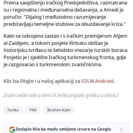
Prema saopštenju iračkog Predsjedništva, razmatrana
su i regionalna i međunarodna dešavanja, a Amedi je
poručio: "Dijalog i međusobno razumijevanje
predstavljaju temeljne stubove za obuzdavanje kriza.”
Kalin se odvojeno sastao i s iračkim premijerom Alijem
al-Zaidijem, a tokom posjete Kirkuku obišao je
historijsku tvrđavu te šehidsko mezarje turskih boraca.
Posjetio je i sjedište Iračkog turkmenskog fronta, gdje
je razgovarao s turkmenskim zvaničnicima.
Klix.ba čitajte i u našoj aplikaciji za
iOS
ili
Android
.
Znate nešto više o temi ili želite prijaviti grešku u tekstu?
Turska
PKK
Ibrahim Kalin
Dodajte Klix.ba među omiljene izvore na Googlu