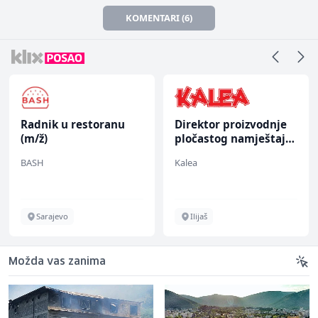
KOMENTARI (6)
Radnik u restoranu
Direktor proizvodnje
(m/ž)
pločastog namještaja
(m/ž)
BASH
Kalea
Sarajevo
Ilijaš
Možda vas zanima