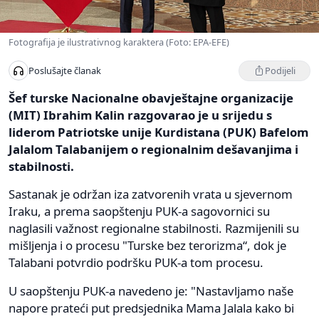
Fotografija je ilustrativnog karaktera (Foto: EPA-EFE)
Podijeli
Poslušajte članak
Šef turske Nacionalne obavještajne organizacije
(MIT) Ibrahim Kalin razgovarao je u srijedu s
liderom Patriotske unije Kurdistana (PUK) Bafelom
Jalalom Talabanijem o regionalnim dešavanjima i
stabilnosti.
Sastanak je održan iza zatvorenih vrata u sjevernom
Iraku, a prema saopštenju PUK-a sagovornici su
naglasili važnost regionalne stabilnosti. Razmijenili su
mišljenja i o procesu "Turske bez terorizma“, dok je
Talabani potvrdio podršku PUK-a tom procesu.
U saopštenju PUK-a navedeno je: "Nastavljamo naše
napore prateći put predsjednika Mama Jalala kako bi