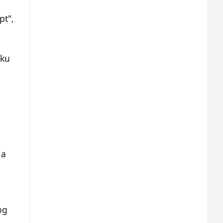
pt",
uku
ja
og