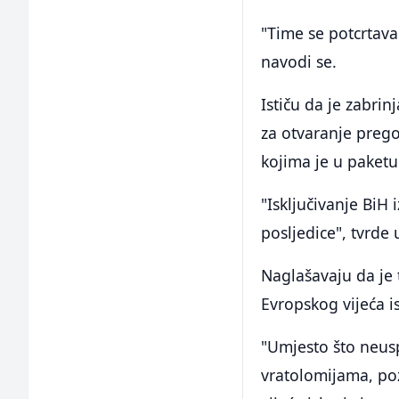
"Time se potcrtav
navodi se.
Ističu da je zabri
za otvaranje preg
kojima je u paketu
"Isključivanje BiH
posljedice", tvrde
Naglašavaju da je
Evropskog vijeća is
"Umjesto što neusp
vratolomijama, po