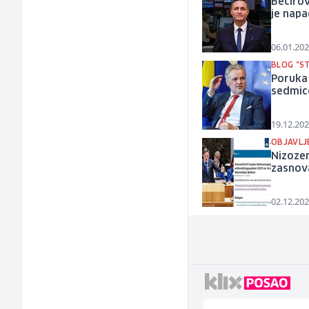
Bećirov
je napa
06.01.202
BLOG "S
Poruka
sedmice
19.12.202
OBJAVLJ
Nizozem
zasnov
02.12.202