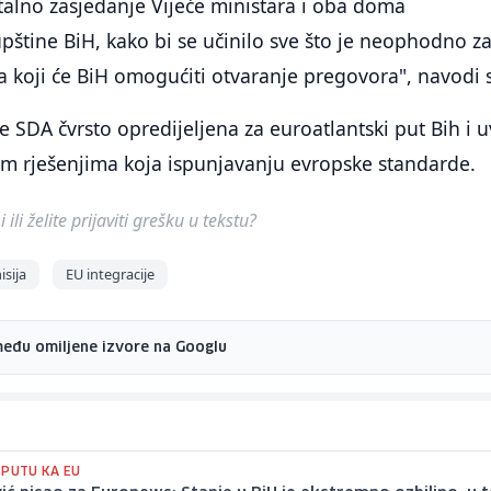
 stalno zasjedanje Vijeće ministara i oba doma
štine BiH, kako bi se učinilo sve što je neophodno z
a koji će BiH omogućiti otvaranje pregovora", navodi 
je SDA čvrsto opredijeljena za euroatlantski put Bih i u
im rješenjima koja ispunjavanju evropske standarde.
ili želite prijaviti grešku u tekstu?
sija
EU integracije
među omiljene izvore na Googlu
 PUTU KA EU