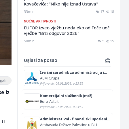
Kovačevića: "Niko nije iznad Ustava"
33min
17
18
NOĆNE AKTIVNOSTI
EUFOR izveo vježbu nedaleko od Foče uoči
vježbe "Brzi odgovor 2026"
50min
5
15
Oglasi za posao
Izvršni saradnik za administraciju i
marketing (m/ž)
ALM Grupa
jeli
Prijava do: 06.08.2026. u 23:59
e iz
Komercijalni službenik (m/ž)
i
Euro-Asfalt
Prijava do: 27.08.2026. u 23:59
Administrativni - finansijski uposlenik
k u
(m/ž)
Ambasada Države Palestine u BiH