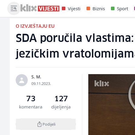
Vijesti
Biznis
Sport
O IZVJEŠTAJU EU
SDA poručila vlastima:
jezičkim vratolomijam
S. M.
09.11.2023.
73
127
komentara
dijeljenja
Podijeli