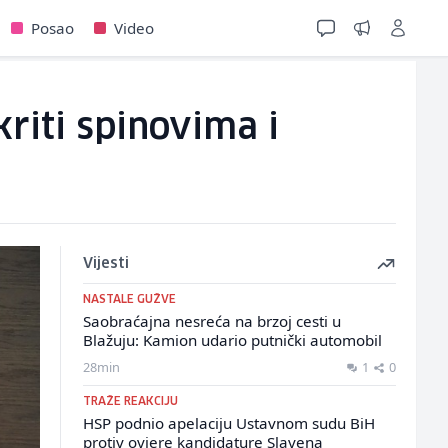
Posao
Video
riti spinovima i
Vijesti
NASTALE GUŽVE
Saobraćajna nesreća na brzoj cesti u
Blažuju: Kamion udario putnički automobil
28min
1
0
TRAŽE REAKCIJU
HSP podnio apelaciju Ustavnom sudu BiH
protiv ovjere kandidature Slavena