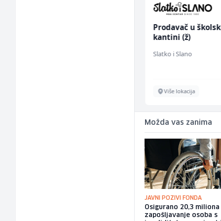
Vozač - Dostavljač C ili
Prodavač u školsk
B kategorije (m/ž)
kantini (ž)
Slatko i Slano
Slatko i Slano
Sarajevo
Više lokacija
Možda vas zanima
JAVNI POZIVI FONDA
Osigurano 20,3 milion
zapošljavanje osoba s