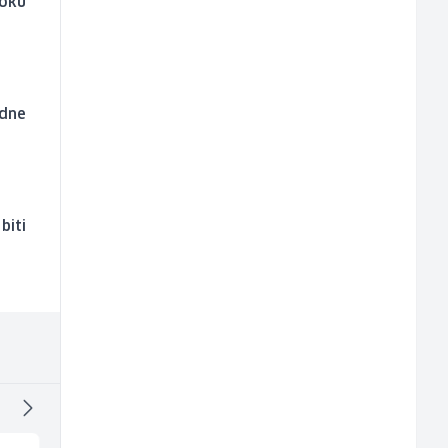
toku
edne
biti