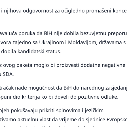
a i njihova odgovornost za očigledno promašeni konce
njavajuća poruka da BiH nije dobila bezuvjetnu prepor
ovora zajedno sa Ukrajinom i Moldavijom, državama s
 dobila kandidatski status.
 iz ovog paketa moglo bi proizvesti dodatne negativne
 u SDA.
 tračak nade mogućnost da BiH do narednog zasjedan
puni dio kriterija ko bi doveli do pozitivne odluke.
jeh pokušavaju prikriti spinovima i jezičkim
zivamo aktuelnu vlast da vrijeme do sjednice Evropsk