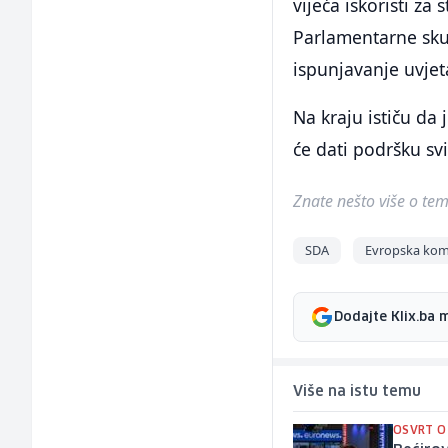
vijeća iskoristi za
Parlamentarne skup
ispunjavanje uvjet
Na kraju ističu da 
će dati podršku sv
Znate nešto više o temi 
SDA
Evropska komi
Dodajte Klix.ba 
Više na istu temu
OSVRT O