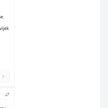
a
se.
vijek