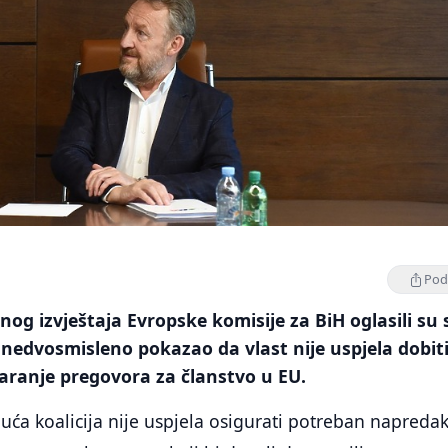
Podi
og izvještaja Evropske komisije za BiH oglasili su s
 nedvosmisleno pokazao da vlast nije uspjela dobit
aranje pregovora za članstvo u EU.
uća koalicija nije uspjela osigurati potreban napreda