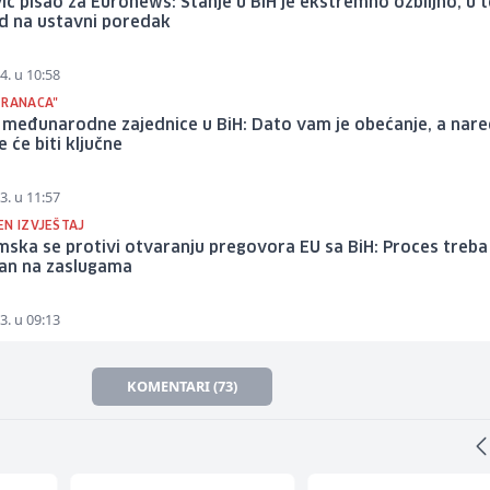
ić pisao za Euronews: Stanje u BiH je ekstremno ozbiljno, u 
d na ustavni poredak
4. u 10:58
TRANACA"
 međunarodne zajednice u BiH: Dato vam je obećanje, a nar
 će biti ključne
3. u 11:57
EN IZVJEŠTAJ
ska se protivi otvaranju pregovora EU sa BiH: Proces treba 
an na zaslugama
3. u 09:13
KOMENTARI (73)