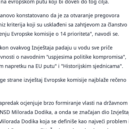
 na evropskom putu koji bi doveli do tog cilja.
nanovo konstatovano da je za otvaranje pregovora
iz kriterija koji su usklađeni sa zahtjevom za članstvo
enju Evropske komisije o 14 prioriteta", navodi se.
kon ovakvog Izvještaja padaju u vodu sve priče
avnosti o navodnim "uspjesima politike kompromisa",
m napretku na EU putu" i "Historijskim sjednicama".
ge strane izvještaj Evropske komisije najblaže rečeno
apredak ocjenjuje brzo formiranje vlasti na državnom
 SNSD Milorada Dodika, a onda se značajan dio Izvješta
 Milorada Dodika koja se definiše kao najveći problem 