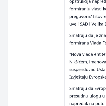
opstrukcija napre
formiranju vlasti 
pregovora? Istovr
uveli SAD i Velika 
Smatraju da je znač
formirana Vlada Fe
"Nova vlada entit
Nikšićem, imenovan
suspendovao Ustav 
Izvještaju Evropsk
Smatraju da Evrop
presudnu ulogu u f
napredak na putu 