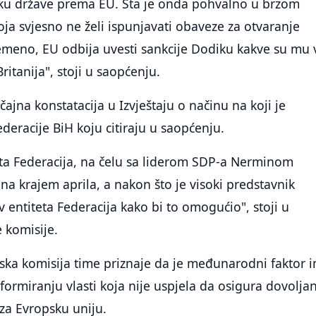
tku države prema EU. Šta je onda pohvalno u brzom
koja svjesno ne želi ispunjavati obaveze za otvaranje
emeno, EU odbija uvesti sankcije Dodiku kakve su mu 
Britanija", stoji u saopćenju.
ajna konstatacija u Izvještaju o načinu na koji je
deracije BiH koju citiraju u saopćenju.
eta Federacija, na čelu sa liderom SDP-a Nerminom
a krajem aprila, a nakon što je visoki predstavnik
entiteta Federacija kako bi to omogućio", stoji u
e komisije.
ska komisija time priznaje da je međunarodni faktor 
ormiranju vlasti koja nije uspjela da osigura dovolja
za Evropsku uniju.