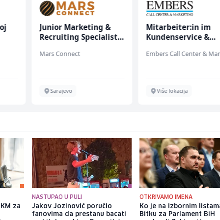
oj
Junior Marketing &
Mitarbeiter:in im
Recruiting Specialist
Kundenservice &
(m/ž)
Support (m/w/d)
Mars Connect
Sarajevo
Više lokacija
NASTUPAO U PULI
OTKRIVAMO IMENA
a KM za
Jakov Jozinović poručio
Ko je na izbornim listam
fanovima da prestanu bacati
Bitku za Parlament BiH