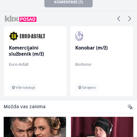
KOMENTARI (7)
Komercijalni
Konobar (m/ž)
službenik (m/ž)
Euro-Asfalt
Borbono
Više lokacija
Sarajevo
Možda vas zanima