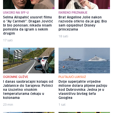
USKORO NA SFF-U
ISKRENO PRIZNANJE
Selma Alispahić ususret filmu
Brat Angeline Jolie nakon
o "Ay Carmeli": Dragan Jovičić
razvoda otkrio da je gej: Bio
bi bio ponosan; nikada nisam
sam opsjednut Disney
pomislila da igram s nekim
princezama
drugim
18 sati
17 sati
OGROMNE GUŽVE
PLUTAJUĆI LUKSUZ
I danas saobraćajni kolaps od
Dvije superjahte vrijedne
Jablanice do Sarajeva: Putnici
milione dolara plijene pažnju
na izuzetno visokim
kod Dubrovnika: Jedna je u
temperaturama čekaju u
vlasništvu bivšeg šefa
kolonama
Googlea
23 min
1 sat