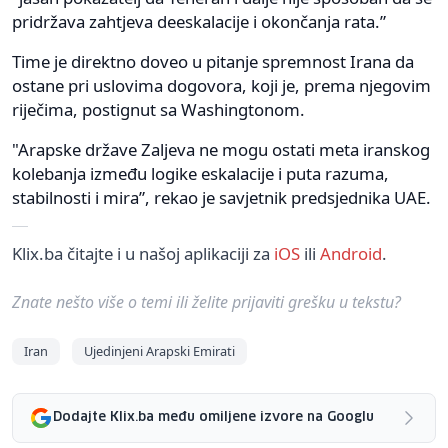
pridržava zahtjeva deeskalacije i okončanja rata.”
Time je direktno doveo u pitanje spremnost Irana da
ostane pri uslovima dogovora, koji je, prema njegovim
riječima, postignut sa Washingtonom.
"Arapske države Zaljeva ne mogu ostati meta iranskog
kolebanja između logike eskalacije i puta razuma,
stabilnosti i mira”, rekao je savjetnik predsjednika UAE.
Klix.ba čitajte i u našoj aplikaciji za
iOS
ili
Android
.
Znate nešto više o temi ili želite prijaviti grešku u tekstu?
Iran
Ujedinjeni Arapski Emirati
Dodajte Klix.ba među omiljene izvore na Googlu