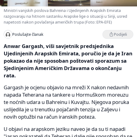
Ministri vanjskih poslova Bahreina i Ujedinjenih Arapskih Emirata
razgovaraju na hitnom sastanku Arapske lige o situaciji u Siriji, usred
napetosti nakon povlačenja američkih trupa (Foto: EPA-EFE)
Podijeli
Poslušajte članak
Anwar Gargash, viši savjetnik predsjednika
Ujedinjenih Arapskih Emirata, poručio je da je Iran
pokazao da nije sposoban poštovati sporazum sa
Sjedinjenim Američkim Državama o okončanju
rata.
Gargash je ocjenu objavio na mreži X nakon nedavnih
napada Teherana na tankere u Hormuškom moreuzu
te noćnih udara u Bahreinu i Kuvajtu. Njegova poruka
uslijedila je u trenutku pojačanih tenzija u Zaljevu i
novih optužbi na račun iranskih poteza.
U objavi na arapskom jeziku naveo je da su ti napadi
"jasan pokazatelj da Teheran i dalje nije sposoban da se