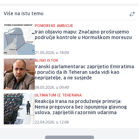
Više na istu temu
POMORSKE AMBICIJE
Iran objavio mapu: Značajno proširujemo
područje kontrole u Hormuškom moreuzu
21.05.2026. u 18:09
BLISKI ISTOK
Iranski parlamentarac zaprijetio Emiratima
i poručio da ih Teheran sada vidi kao
neprijatelje, a ne susjede
08.05.2026. u 09:40
ULTIMATUM IZ TEHERANA
Reakcija Irana na produženje primirja:
Nema pregovora bez ispunjenja glavnog
uslova, zaprijetili razornim udarima
22.04.2026. u 12:06