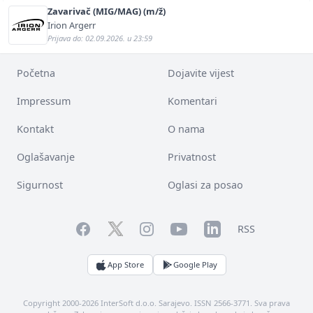
Zavarivač (MIG/MAG) (m/ž)
Irion Argerr
Prijava do: 02.09.2026. u 23:59
Početna
Dojavite vijest
Impressum
Komentari
Kontakt
O nama
Oglašavanje
Privatnost
Sigurnost
Oglasi za posao
Facebook
YouTube
LinkedIn
Twitter
Instagram
RSS
App Store
Google Play
Copyright 2000-2026 InterSoft d.o.o. Sarajevo. ISSN 2566-3771. Sva prava