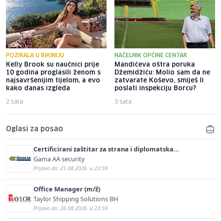
POZIRALA U BIKINIJU
NAČELNIK OPĆINE CENTAR
Kelly Brook su naučnici prije
Mandićeva oštra poruka
10 godina proglasili ženom s
Džemidžiću: Molio sam da ne
najsavršenijim tijelom, a evo
zatvarate Koševo, smiješ li
kako danas izgleda
poslati inspekciju Borcu?
2 sata
3 sata
Oglasi za posao
Certificirani zaštitar za strana i diplomatska
predstavništva (m/ž)
Gama AA security
Prijava do: 21.08.2026. u 23:59
Office Manager (m/ž)
Taylor Shipping Solutions BH
Prijava do: 26.08.2026. u 23:59