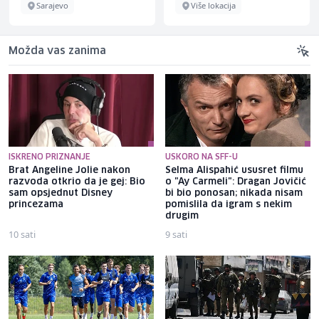
Sarajevo
Više lokacija
Možda vas zanima
ISKRENO PRIZNANJE
USKORO NA SFF-U
Brat Angeline Jolie nakon
Selma Alispahić ususret filmu
razvoda otkrio da je gej: Bio
o "Ay Carmeli": Dragan Jovičić
sam opsjednut Disney
bi bio ponosan; nikada nisam
princezama
pomislila da igram s nekim
drugim
10 sati
9 sati