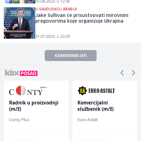
05.08.2023. u 12:36
U SAUDIJSKOJ ARABIJI
Jake Sullivan će prisustvovati mirovnim
pregovorima koje organizuje Ukrajina
31.07.2023. u 22:29
KOMENTARI (47)
Radnik u proizvodnji
Komercijalni
(m/ž)
službenik (m/ž)
Conty Plus
Euro-Asfalt