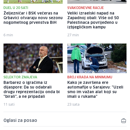
DUEL U 20 SATI
SVAKODNEVNE RACIJE
Željezničar i BSK večeras na
Veliki izraelski napad na
Grbavici otvaraju novu sezonu
Zapadnoj obali: Više od 50
nogometnog prvenstva BiH
Palestinaca povrijeđeno u
izbjegličkom kampu
6 min
27 min
SELEKTOR ZMAJEVA
BROJ KRAĐA NA MINIMUMU
Barbarez o igračima iz
Kako je završena ere
dijaspore: Da su odabrali
automafije u Sarajevu: "Uzeli
drugu reprezentaciju onda bi
smo im važan alat koji su
"birali", a ne pripadali
imali u rukama"
11 sati
23 sata
Oglasi za posao