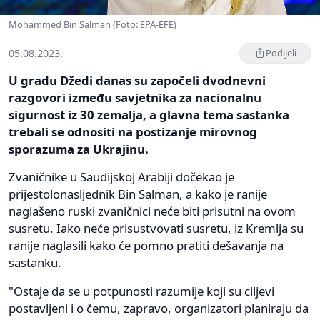
Mohammed Bin Salman (Foto: EPA-EFE)
05.08.2023.
Podijeli
U gradu Džedi danas su započeli dvodnevni
razgovori između savjetnika za nacionalnu
sigurnost iz 30 zemalja, a glavna tema sastanka
trebali se odnositi na postizanje mirovnog
sporazuma za Ukrajinu.
Zvaničnike u Saudijskoj Arabiji dočekao je
prijestolonasljednik Bin Salman, a kako je ranije
naglašeno ruski zvaničnici neće biti prisutni na ovom
susretu. Iako neće prisustvovati susretu, iz Kremlja su
ranije naglasili kako će pomno pratiti dešavanja na
sastanku.
"Ostaje da se u potpunosti razumije koji su ciljevi
postavljeni i o čemu, zapravo, organizatori planiraju da