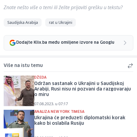
Znate nešto više o temi ili želite prijaviti grešku u tekstu?
Saudijska Arabija
rat u Ukrajini
Dodajte Klix.ba među omiljene izvore na Googlu
Više na istu temu
DŽEDA
Održan sastanak o Ukrajini u Saudijskoj
Arabiji, Rusi nisu ni pozvani da razgovaraju
o miru
07.08.2023. u 07:17
ANALIZA NEW YORK TIMESA
Ukrajina će preduzeti diplomatski korak
kako bi oslabila Rusiju