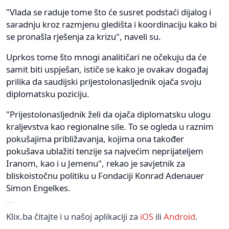
"Vlada se raduje tome što će susret podstaći dijalog i
saradnju kroz razmjenu gledišta i koordinaciju kako bi
se pronašla rješenja za krizu", naveli su.
Uprkos tome što mnogi analitičari ne očekuju da će
samit biti uspješan, ističe se kako je ovakav događaj
prilika da saudijski prijestolonasljednik ojača svoju
diplomatsku poziciju.
"Prijestolonasljednik želi da ojača diplomatsku ulogu
kraljevstva kao regionalne sile. To se ogleda u raznim
pokušajima približavanja, kojima ona također
pokušava ublažiti tenzije sa najvećim neprijateljem
Iranom, kao i u Jemenu", rekao je savjetnik za
bliskoistočnu politiku u Fondaciji Konrad Adenauer
Simon Engelkes.
Klix.ba čitajte i u našoj aplikaciji za
iOS
ili
Android
.