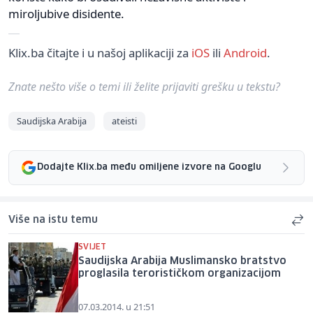
miroljubive disidente.
Klix.ba čitajte i u našoj aplikaciji za
iOS
ili
Android
.
Znate nešto više o temi ili želite prijaviti grešku u tekstu?
Saudijska Arabija
ateisti
Dodajte Klix.ba među omiljene izvore na Googlu
Više na istu temu
SVIJET
Saudijska Arabija Muslimansko bratstvo
proglasila terorističkom organizacijom
07.03.2014. u 21:51