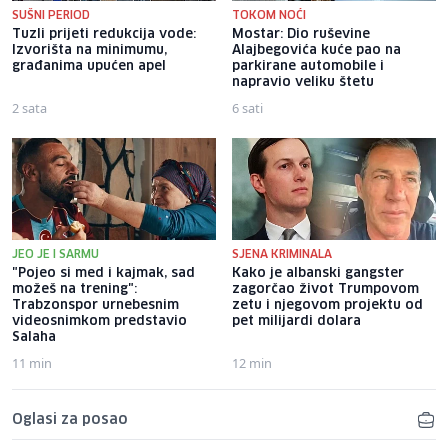
SUŠNI PERIOD
TOKOM NOĆI
Tuzli prijeti redukcija vode:
Mostar: Dio ruševine
Izvorišta na minimumu,
Alajbegovića kuće pao na
građanima upućen apel
parkirane automobile i
napravio veliku štetu
2 sata
6 sati
JEO JE I SARMU
SJENA KRIMINALA
"Pojeo si med i kajmak, sad
Kako je albanski gangster
možeš na trening":
zagorčao život Trumpovom
Trabzonspor urnebesnim
zetu i njegovom projektu od
videosnimkom predstavio
pet milijardi dolara
Salaha
11 min
12 min
Oglasi za posao