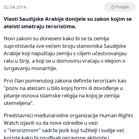
02.04.2014.
Podijeli
Vlasti Saudijske Arabije donijele su zakon kojim se
ateisti smatraju teroristima.
Novi zakoni su doneseni kako bi se ta zemlja
suprotstavila sve većem broju stanovnika Saudijske
Arabije koji napuštaju zemlju s ciljem učestvovanjau
ratu u Siriji, a koji se u domovinu vraćaju s idejom o
svrgavanju monarhije.
Prvi član pomenutog zakona definiše terorizam kao
"poziv na ateizam u bilo kojoj formi ili dovođenje u
pitanje osnova islamske religija na kojoj je zemlja
utemeljena".
Predstavnici međunarodne organizacije Human Rights
Watch izjavili su da nove odredbe u vezi
s "terorizmom" sadrže jezik koji tužitelji i sudije već
koriste kako bi osuđivali nezavisne aktiviste i