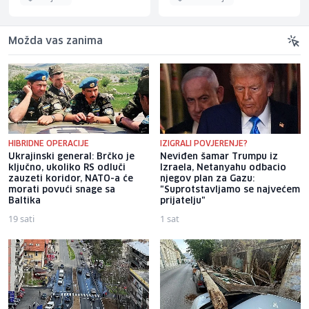
Možda vas zanima
HIBRIDNE OPERACIJE
IZIGRALI POVJERENJE?
Ukrajinski general: Brčko je
Neviđen šamar Trumpu iz
ključno, ukoliko RS odluči
Izraela, Netanyahu odbacio
zauzeti koridor, NATO-a će
njegov plan za Gazu:
morati povući snage sa
"Suprotstavljamo se najvećem
Baltika
prijatelju"
19 sati
1 sat