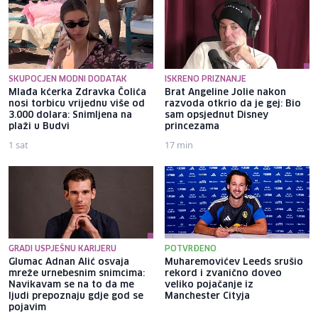
SKUPOCJEN MODNI DODATAK
ISKRENO PRIZNANJE
Mlađa kćerka Zdravka Čolića
Brat Angeline Jolie nakon
nosi torbicu vrijednu više od
razvoda otkrio da je gej: Bio
3.000 dolara: Snimljena na
sam opsjednut Disney
plaži u Budvi
princezama
1 sat
17 min
GRADI USPJEŠNU KARIJERU
POTVRĐENO
Glumac Adnan Alić osvaja
Muharemovićev Leeds srušio
mreže urnebesnim snimcima:
rekord i zvanično doveo
Navikavam se na to da me
veliko pojačanje iz
ljudi prepoznaju gdje god se
Manchester Cityja
pojavim