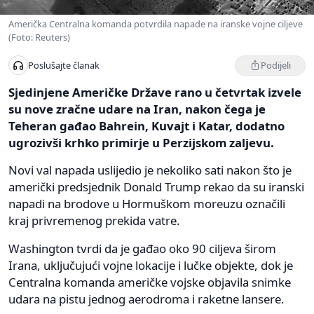
Američka Centralna komanda potvrdila napade na iranske vojne ciljeve
(Foto: Reuters)
Podijeli
Poslušajte članak
Sjedinjene Američke Države rano u četvrtak izvele
su nove zračne udare na Iran, nakon čega je
Teheran gađao Bahrein, Kuvajt i Katar, dodatno
ugrozivši krhko primirje u Perzijskom zaljevu.
Novi val napada uslijedio je nekoliko sati nakon što je
američki predsjednik Donald Trump rekao da su iranski
napadi na brodove u Hormuškom moreuzu označili
kraj privremenog prekida vatre.
Washington tvrdi da je gađao oko 90 ciljeva širom
Irana, uključujući vojne lokacije i lučke objekte, dok je
Centralna komanda američke vojske objavila snimke
udara na pistu jednog aerodroma i raketne lansere.