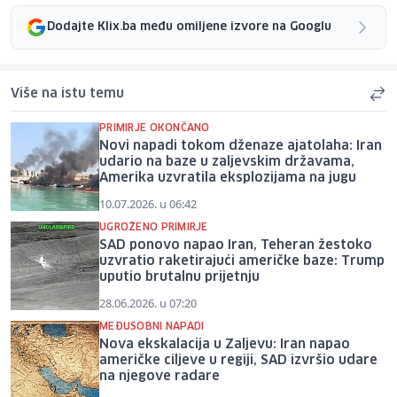
Dodajte Klix.ba među omiljene izvore na Googlu
Više na istu temu
PRIMIRJE OKONČANO
Novi napadi tokom dženaze ajatolaha: Iran
udario na baze u zaljevskim državama,
Amerika uzvratila eksplozijama na jugu
10.07.2026. u 06:42
UGROŽENO PRIMIRJE
SAD ponovo napao Iran, Teheran žestoko
uzvratio raketirajući američke baze: Trump
uputio brutalnu prijetnju
28.06.2026. u 07:20
MEĐUSOBNI NAPADI
Nova ekskalacija u Zaljevu: Iran napao
američke ciljeve u regiji, SAD izvršio udare
na njegove radare