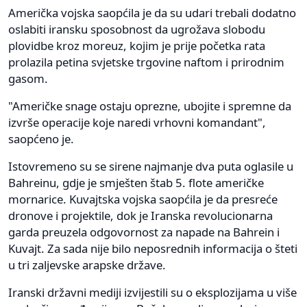
Američka vojska saopćila je da su udari trebali dodatno
oslabiti iransku sposobnost da ugrožava slobodu
plovidbe kroz moreuz, kojim je prije početka rata
prolazila petina svjetske trgovine naftom i prirodnim
gasom.
"Američke snage ostaju oprezne, ubojitе i spremne da
izvrše operacije koje naredi vrhovni komandant",
saopćeno je.
Istovremeno su se sirene najmanje dva puta oglasile u
Bahreinu, gdje je smješten štab 5. flote američke
mornarice. Kuvajtska vojska saopćila je da presreće
dronove i projektile, dok je Iranska revolucionarna
garda preuzela odgovornost za napade na Bahrein i
Kuvajt. Za sada nije bilo neposrednih informacija o šteti
u tri zaljevske arapske države.
Iranski državni mediji izvijestili su o eksplozijama u više