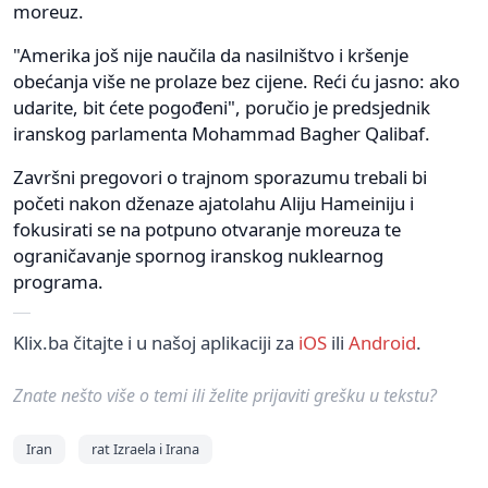
moreuz.
"Amerika još nije naučila da nasilništvo i kršenje
obećanja više ne prolaze bez cijene. Reći ću jasno: ako
udarite, bit ćete pogođeni", poručio je predsjednik
iranskog parlamenta Mohammad Bagher Qalibaf.
Završni pregovori o trajnom sporazumu trebali bi
početi nakon dženaze ajatolahu Aliju Hameiniju i
fokusirati se na potpuno otvaranje moreuza te
ograničavanje spornog iranskog nuklearnog
programa.
Klix.ba čitajte i u našoj aplikaciji za
iOS
ili
Android
.
Znate nešto više o temi ili želite prijaviti grešku u tekstu?
Iran
rat Izraela i Irana