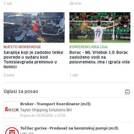
1 sat
36 min
MJESTO MOKRONOGE
KONFERENCIJSKA LIGA
Sarajlija koji je zadobio teške
Borac - ML Vitebsk 1:0: Borac
povrede u sudaru kod
zasluženo vodi na
Tomislavgrada preminuo u
poluvremenu, ima i igrača više
bolnici
2 sata
1 sat
Oglasi za posao
Broker - Transport Koordinator (m/ž)
Taylor Shipping Solutions BH
Prijava do: 03.09.2026. u 23:59
Točilac goriva - Prodavač na benzinskoj pumpi (m/ž)
Hifa-Oil