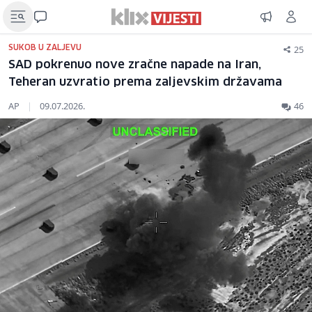
25
SUKOB U ZALJEVU
SAD pokrenuo nove zračne napade na Iran,
Teheran uzvratio prema zaljevskim državama
AP
|
09.07.2026.
46