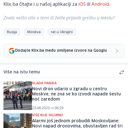
Klix.ba čitajte i u našoj aplikaciji za
iOS
ili
Android
.
Znate nešto više o temi ili želite prijaviti grešku u tekstu?
Rusija
Moskva
rat u Ukrajini
Dodajte Klix.ba među omiljene izvore na Googlu
Više na istu temu
VLADA PANIKA
Novi dron udario u zgradu u centru
Moskve, ne zna se ko izvodi napade šestu
noć zaredom
23.08.2023. u 06:29
VIŠE NIJE SIGURNO
Alarmi još jednom probudili Moskovljane:
Novi napad dronovima, obustavljen rad tri