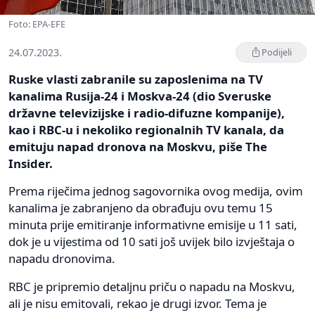
Foto: EPA-EFE
24.07.2023.
Podijeli
Ruske vlasti zabranile su zaposlenima na TV
kanalima Rusija-24 i Moskva-24 (dio Sveruske
državne televizijske i radio-difuzne kompanije),
kao i RBC-u i nekoliko regionalnih TV kanala, da
emituju napad dronova na Moskvu, piše The
Insider.
Prema riječima jednog sagovornika ovog medija, ovim
kanalima je zabranjeno da obrađuju ovu temu 15
minuta prije emitiranje informativne emisije u 11 sati,
dok je u vijestima od 10 sati još uvijek bilo izvještaja o
napadu dronovima.
RBC je pripremio detaljnu priču o napadu na Moskvu,
ali je nisu emitovali, rekao je drugi izvor. Tema je