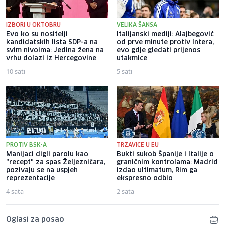
IZBORI U OKTOBRU
VELIKA ŠANSA
Evo ko su nositelji
Italijanski mediji: Alajbegović
kandidatskih lista SDP-a na
od prve minute protiv Intera,
svim nivoima: Jedina žena na
evo gdje gledati prijenos
vrhu dolazi iz Hercegovine
utakmice
10 sati
5 sati
PROTIV BSK-A
TRZAVICE U EU
Manijaci digli parolu kao
Bukti sukob Španije i Italije o
"recept" za spas Željezničara,
graničnim kontrolama: Madrid
pozivaju se na uspjeh
izdao ultimatum, Rim ga
reprezentacije
ekspresno odbio
4 sata
2 sata
Oglasi za posao