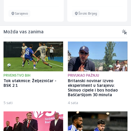
Sarajevo
Široki Brijeg
Možda vas zanima
PRVENSTVO BIH
PRIVUKAO PAŽNJU
Tok utakmice: Željezničar -
Britanski novinar izveo
BSK 2:1
eksperiment u Sarajevu:
Skinuo cipele i bos hodao
Baščaršijom 30 minuta
5 sati
4 sata