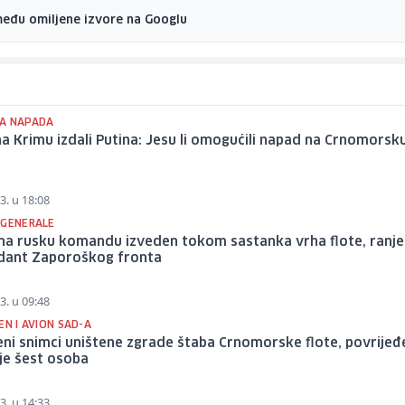
među omiljene izvore na Googlu
A NAPADA
 na Krimu izdali Putina: Jesu li omogućili napad na Crnomorsk
3. u 18:08
 GENERALE
na rusku komandu izveden tokom sastanka vrha flote, ranj
ant Zaporoškog fronta
3. u 09:48
EN I AVION SAD-A
eni snimci uništene zgrade štaba Crnomorske flote, povrije
je šest osoba
3. u 14:33