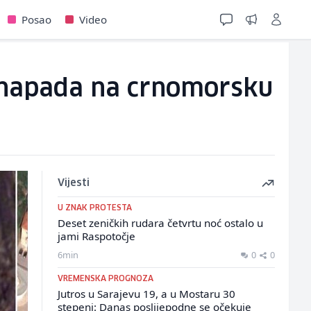
Posao
Video
 napada na crnomorsku
Vijesti
U ZNAK PROTESTA
Deset zeničkih rudara četvrtu noć ostalo u
jami Raspotočje
6min
0
0
VREMENSKA PROGNOZA
Jutros u Sarajevu 19, a u Mostaru 30
stepeni: Danas poslijepodne se očekuje