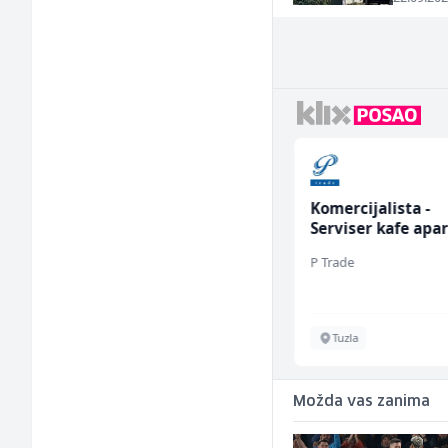
Monter centralnog
Komercijalista -
grijanja (m)
Serviser kafe apa
(m/ž)
Mountain
P Trade
Sarajevo
Tuzla
Možda vas zanima