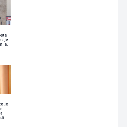
oste
ncije
m je,
to je
e
da
udi