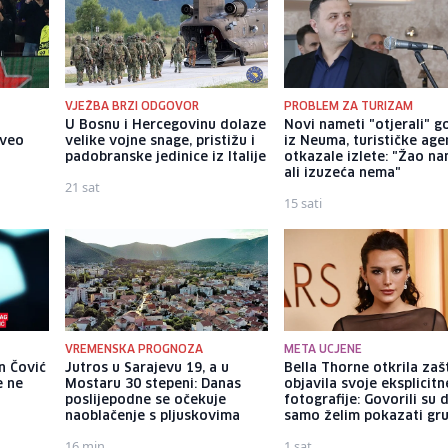
VJEŽBA BRZI ODGOVOR
PROBLEM ZA TURIZAM
U Bosnu i Hercegovinu dolaze
Novi nameti "otjerali" g
oveo
velike vojne snage, pristižu i
iz Neuma, turističke age
padobranske jedinice iz Italije
otkazale izlete: "Žao na
ali izuzeća nema"
21 sat
15 sati
VREMENSKA PROGNOZA
META UCJENE
n Čović
Jutros u Sarajevu 19, a u
Bella Thorne otkrila zaš
e ne
Mostaru 30 stepeni: Danas
objavila svoje eksplicitn
poslijepodne se očekuje
fotografije: Govorili su 
naoblačenje s pljuskovima
samo želim pokazati gr
16 min
1 sat