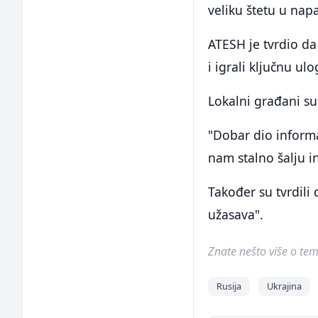
veliku štetu u nap
ATESH je tvrdio da
i igrali ključnu ulo
Lokalni građani su
"Dobar dio informa
nam stalno šalju i
Također su tvrdili
užasava".
Znate nešto više o temi 
Rusija
Ukrajina