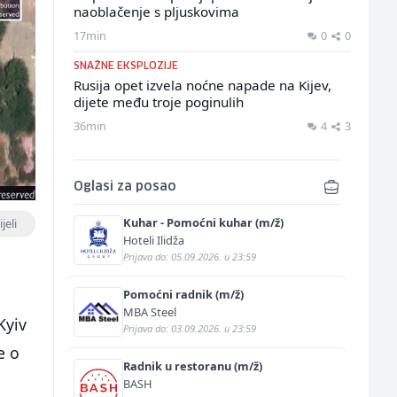
naoblačenje s pljuskovima
17min
0
0
SNAŽNE EKSPLOZIJE
Rusija opet izvela noćne napade na Kijev,
dijete među troje poginulih
36min
4
3
Oglasi za posao
Kuhar - Pomoćni kuhar (m/ž)
jeli
Hoteli Ilidža
Prijava do: 05.09.2026. u 23:59
Pomoćni radnik (m/ž)
MBA Steel
Kyiv
Prijava do: 03.09.2026. u 23:59
e o
Radnik u restoranu (m/ž)
BASH