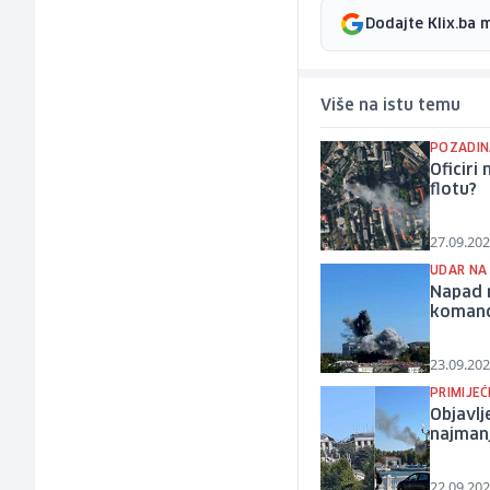
Dodajte Klix.ba 
Više na istu temu
POZADIN
Oficiri
flotu?
27.09.202
UDAR NA
Napad 
komand
23.09.202
PRIMIJEĆ
Objavlj
najman
22.09.202