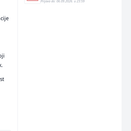
Prijava do: 06.09.2026. u 23:59
cije
ji
k.
st