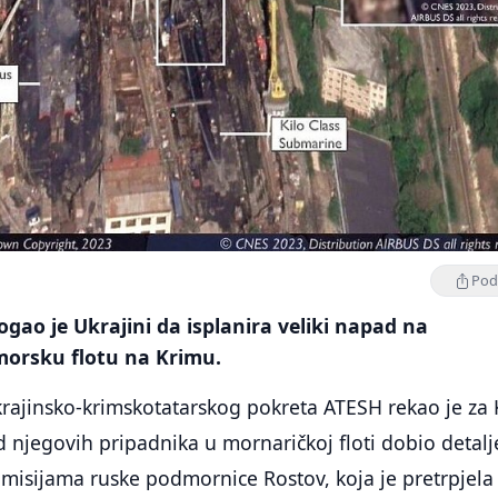
Podi
gao je Ukrajini da isplanira veliki napad na
orsku flotu na Krimu.
rajinsko-krimskotatarskog pokreta ATESH rekao je za 
d njegovih pripadnika u mornaričkoj floti dobio detalj
 misijama ruske podmornice Rostov, koja je pretrpjela