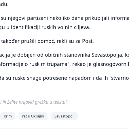
adu.
 su njegovi partizani nekoliko dana prikupljali informa
gu u identifikaciji ruskih vojnih ciljeva.
 također pružili pomoć, rekli su za Post.
cija je dobijen od običnih stanovnika Sevastopolja, ko
nformacije o ruskim trupama", rekao je glasnogovorni
 da su ruske snage potresene napadom i da ih "stvarno
ili želite prijaviti grešku u tekstu?
Krim
rat u Ukrajini
Sevastopolj