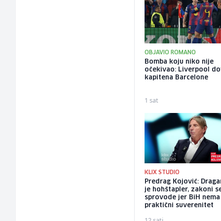
OBJAVIO ROMANO
Bomba koju niko nije
očekivao: Liverpool d
kapitena Barcelone
1 sat
KLIX STUDIO
Predrag Kojović: Draga
je hohštapler, zakoni s
sprovode jer BiH nema
praktični suverenitet
12 sati