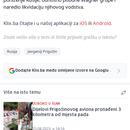
naredio likvidaciju njihovog vodstva.
Klix.ba čitajte i u našoj aplikaciji za
iOS
ili
Android
.
Znate nešto više o temi ili želite prijaviti grešku u tekstu?
Rusija
Jevgeniji Prigožin
Dodajte Klix.ba među omiljene izvore na Googlu
Više na istu temu
DUBOKO U ŠUMI
Dijelovi Prigožinovog aviona pronađeni 3
kilometra od mjesta pada
25.08.2023. u 14:16