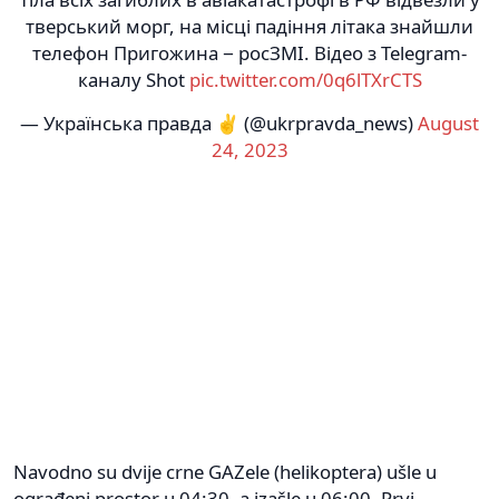
тверський морг, на місці падіння літака знайшли
телефон Пригожина − росЗМІ. Відео з Telegram-
каналу Shot
pic.twitter.com/0q6lTXrCTS
— Українська правда ✌️ (@ukrpravda_news)
August
24, 2023
Navodno su dvije crne GAZele (helikoptera) ušle u
ograđeni prostor u 04:30, a izašle u 06:00. Prvi