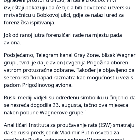
izvještaji pokazuju da će tijela biti odvezena u tversku
mrtvačnicu u Bobkovoj ulici, gdje se nalazi ured za
forenzička ispitivanja.
Još od ranoj jutra forenzičari rade na mjestu pada
aviona.
Podsjećamo, Telegram kanal Gray Zone, blizak Wagner
grupi, tvrdi je da je avion Jevgenija Prigožina oboren
vatrom protuzračne odbrane. Također je objavljeno da
se teroristički napad razmatra kao mogućnost u vezi s
padom Prigožinovog aviona.
Ruski mediji vidjeli su određenu simboliku u činjenici da
se nesreća dogodila 23. augusta, tačno dva mjeseca
nakon pobune Wagnerove grupe [
Analitičari Instituta za proučavanje rata (ISW) smatraju
da se ruski predsjednik Vladimir Putin osvetio za
poniženje Rusije, odnosno pobune Wagner grupe i