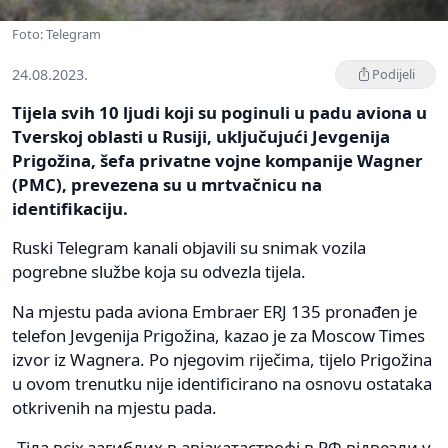
Foto: Telegram
24.08.2023.
Podijeli
Tijela svih 10 ljudi koji su poginuli u padu aviona u
Tverskoj oblasti u Rusiji, uključujući Jevgenija
Prigožina, šefa privatne vojne kompanije Wagner
(PMC), prevezena su u mrtvačnicu na
identifikaciju.
Ruski Telegram kanali objavili su snimak vozila
pogrebne službe koja su odvezla tijela.
Na mjestu pada aviona Embraer ERJ 135 pronađen je
telefon Jevgenija Prigožina, kazao je za Moscow Times
izvor iz Wagnera. Po njegovim riječima, tijelo Prigožina
u ovom trenutku nije identificirano na osnovu ostataka
otkrivenih na mjestu pada.
Тіла всіх загиблих в авіакатастрофі в РФ відвезли у