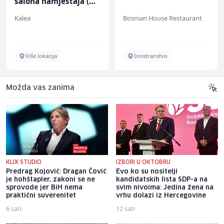
salona namještaja (m/
ž)
Kalea
Bosnian House Restaurant
Više lokacija
Inostranstvo
Možda vas zanima
KLIX STUDIO
IZBORI U OKTOBRU
Predrag Kojović: Dragan Čović
Evo ko su nositelji
je hohštapler, zakoni se ne
kandidatskih lista SDP-a na
sprovode jer BiH nema
svim nivoima: Jedina žena na
praktični suverenitet
vrhu dolazi iz Hercegovine
6 sati
12 sati