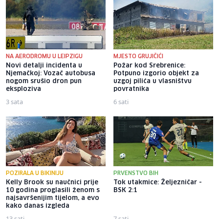
NA AERODROMU U LEIPZIGU
MJESTO GRUJIČIĆI
Novi detalji incidenta u
Požar kod Srebrenice:
Njemačkoj: Vozač autobusa
Potpuno izgorio objekt za
nogom srušio dron pun
uzgoj pilića u vlasništvu
eksploziva
povratnika
3 sata
6 sati
POZIRALA U BIKINIJU
PRVENSTVO BIH
Kelly Brook su naučnici prije
Tok utakmice: Željezničar -
10 godina proglasili ženom s
BSK 2:1
najsavršenijim tijelom, a evo
kako danas izgleda
13 sati
7 sati