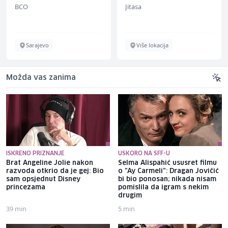
BCO
Jitasa
Sarajevo
Više lokacija
Možda vas zanima
ISKRENO PRIZNANJE
USKORO NA SFF-U
Brat Angeline Jolie nakon
Selma Alispahić ususret filmu
razvoda otkrio da je gej: Bio
o "Ay Carmeli": Dragan Jovičić
sam opsjednut Disney
bi bio ponosan; nikada nisam
princezama
pomislila da igram s nekim
drugim
39 min
5 min