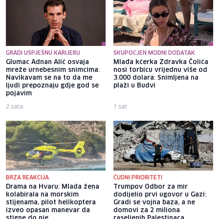
GRADI USPJEŠNU KARIJERU
SKUPOCJEN MODNI DODATAK
Glumac Adnan Alić osvaja
Mlađa kćerka Zdravka Čolića
mreže urnebesnim snimcima:
nosi torbicu vrijednu više od
Navikavam se na to da me
3.000 dolara: Snimljena na
ljudi prepoznaju gdje god se
plaži u Budvi
pojavim
2 sata
1 sat
BRZA REAKCIJA
ČUDNI PRIORITETI
Drama na Hvaru: Mlada žena
Trumpov Odbor za mir
kolabirala na morskim
dodijelio prvi ugovor u Gazi:
stijenama, pilot helikoptera
Gradi se vojna baza, a ne
izveo opasan manevar da
domovi za 2 miliona
stigne do nje
raseljenih Palestinaca