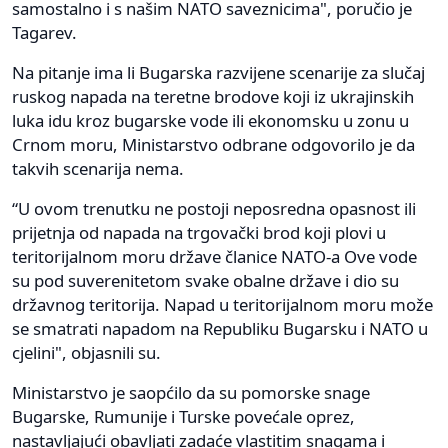
samostalno i s našim NATO saveznicima", poručio je
Tagarev.
Na pitanje ima li Bugarska razvijene scenarije za slučaj
ruskog napada na teretne brodove koji iz ukrajinskih
luka idu kroz bugarske vode ili ekonomsku u zonu u
Crnom moru, Ministarstvo odbrane odgovorilo je da
takvih scenarija nema.
“U ovom trenutku ne postoji neposredna opasnost ili
prijetnja od napada na trgovački brod koji plovi u
teritorijalnom moru države članice NATO-a Ove vode
su pod suverenitetom svake obalne države i dio su
državnog teritorija. Napad u teritorijalnom moru može
se smatrati napadom na Republiku Bugarsku i NATO u
cjelini", objasnili su.
Ministarstvo je saopćilo da su pomorske snage
Bugarske, Rumunije i Turske povećale oprez,
nastavljajući obavljati zadaće vlastitim snagama i