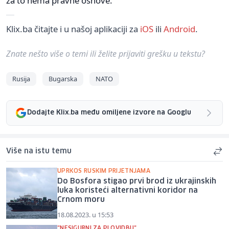
za to nema pravne osnove.
Klix.ba čitajte i u našoj aplikaciji za
iOS
ili
Android
.
Znate nešto više o temi ili želite prijaviti grešku u tekstu?
Rusija
Bugarska
NATO
Dodajte Klix.ba među omiljene izvore na Googlu
Više na istu temu
UPRKOS RUSKIM PRIJETNJAMA
Do Bosfora stigao prvi brod iz ukrajinskih
luka koristeći alternativni koridor na
Crnom moru
18.08.2023. u 15:53
"NESIGURNI ZA PLOVIDBU"