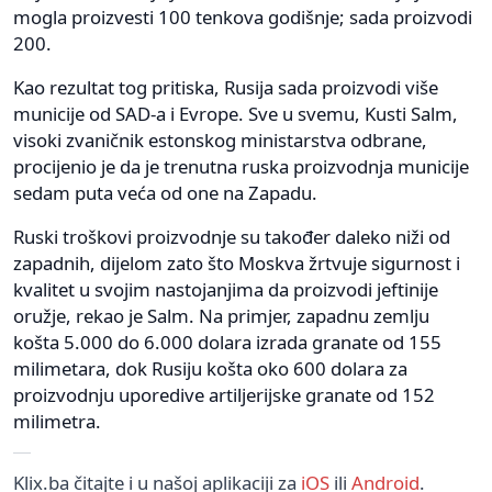
mogla proizvesti 100 tenkova godišnje; sada proizvodi
200.
Kao rezultat tog pritiska, Rusija sada proizvodi više
municije od SAD-a i Evrope. Sve u svemu, Kusti Salm,
visoki zvaničnik estonskog ministarstva odbrane,
procijenio je da je trenutna ruska proizvodnja municije
sedam puta veća od one na Zapadu.
Ruski troškovi proizvodnje su također daleko niži od
zapadnih, dijelom zato što Moskva žrtvuje sigurnost i
kvalitet u svojim nastojanjima da proizvodi jeftinije
oružje, rekao je Salm. Na primjer, zapadnu zemlju
košta 5.000 do 6.000 dolara izrada granate od 155
milimetara, dok Rusiju košta oko 600 dolara za
proizvodnju uporedive artiljerijske granate od 152
milimetra.
Klix.ba čitajte i u našoj aplikaciji za
iOS
ili
Android
.