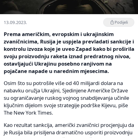
13.09.2023.
Podijeli
Prema američkim, evropskim i ukrajinskim
zvaničnicima, Rusija je uspjela prevladati sankcije i
kontrolu izvoza koje je uveo Zapad kako bi proširila
svoju proizvodnju raketa iznad predratnog nivoa,
ostavljajući Ukrajinu posebno ranjivom na
pojačane napade u narednim mjesecima.
Osim što su potrošile više od 40 milijardi dolara na
nabavku oružja Ukrajini, Sjedinjene Američke Države
su ograničavanje ruskog vojnog snabdijevanja učinile
ključnim dijelom svoje strategije podrške Kijevu, piše
The New York Times.
Kao rezultat sankcija, američki zvaničnici procjenjuju da
je Rusija bila prisiljena dramatično usporiti proizvodnju