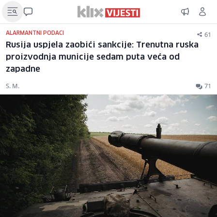
61
ALARMANTNI PODACI
Rusija uspjela zaobići sankcije: Trenutna ruska
proizvodnja municije sedam puta veća od
zapadne
S. M.
71