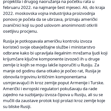
projektila i drugog naoružanja na početku rata u
februaru 2022. na najmanje šest mjeseci. Ali, do kraja
2022. moskovska vojna industrijska proizvodnja
ponovo je počela da se ubrzava, priznaju američki
zvaničnici koji su pod uslovom anonimnosti otkrili
osetljivu procjenu.
Rusija je potkopavala američku kontrolu izvoza
koristeći svoje obavještajne službe i ministarstvo
odbrane kako bi upravljala ilegalnim mrežama ljudi koji
krijumčare ključne komponente izvozeći ih u druge
zemlje iz kojih se mogu lakše isporučiti u Rusiju. Za
manje od godinu dana otkako je počeo rat, Rusija je
obnovila trgovinu kritičnim komponentama
usmjeravajući ih kroz zemlje poput Armenije i Turske.
Američki i evropski regulatori pokušavaju da rade
zajedno na suzbijanju izvoza čipova u Rusiju, ali su se
mučili da zaustave protok koji prolazi kroz zemlje koje
su bliske Rusiji.