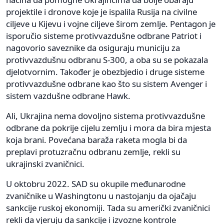
projektile i dronove koje je ispalila Rusija na civilne
ciljeve u Kijevu i vojne ciljeve širom zemlje. Pentagon je
isporučio sisteme protivvazdušne odbrane Patriot i
nagovorio saveznike da osiguraju municiju za
protivvazdušnu odbranu S-300, a oba su se pokazala
djelotvornim. Također je obezbjedio i druge sisteme
protivvazdušne odbrane kao što su sistem Avenger i
sistem vazdušne odbrane Hawk.
Ali, Ukrajina nema dovoljno sistema protivvazdušne
odbrane da pokrije cijelu zemlju i mora da bira mjesta
koja brani. Povećana baraža raketa mogla bi da
preplavi protuzračnu odbranu zemlje, rekli su
ukrajinski zvaničnici.
U oktobru 2022. SAD su okupile međunarodne
zvaničnike u Washingtonu u nastojanju da ojačaju
sankcije ruskoj ekonomiji. Tada su američki zvaničnici
rekli da vjeruju da sankcije i izvozne kontrole