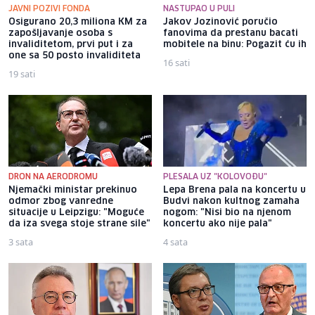
JAVNI POZIVI FONDA
NASTUPAO U PULI
Osigurano 20,3 miliona KM za
Jakov Jozinović poručio
zapošljavanje osoba s
fanovima da prestanu bacati
invaliditetom, prvi put i za
mobitele na binu: Pogazit ću ih
one sa 50 posto invaliditeta
16 sati
19 sati
DRON NA AERODROMU
PLESALA UZ "KOLOVOĐU"
Njemački ministar prekinuo
Lepa Brena pala na koncertu u
odmor zbog vanredne
Budvi nakon kultnog zamaha
situacije u Leipzigu: "Moguće
nogom: "Nisi bio na njenom
da iza svega stoje strane sile"
koncertu ako nije pala"
3 sata
4 sata