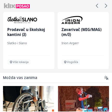
Prodavač u školskoj
Zavarivač (MIG/MAG)
kantini (ž)
(m/ž)
Slatko i Slano
Irion Argerr
Više lokacija
Vogošća
Možda vas zanima