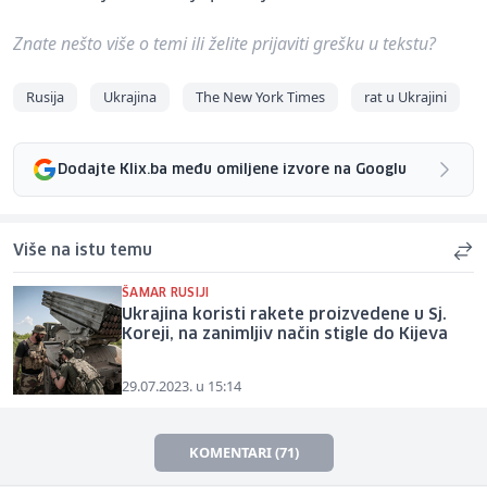
Znate nešto više o temi ili želite prijaviti grešku u tekstu?
Rusija
Ukrajina
The New York Times
rat u Ukrajini
Dodajte Klix.ba među omiljene izvore na Googlu
Više na istu temu
ŠAMAR RUSIJI
Ukrajina koristi rakete proizvedene u Sj.
Koreji, na zanimljiv način stigle do Kijeva
29.07.2023. u 15:14
KOMENTARI (71)