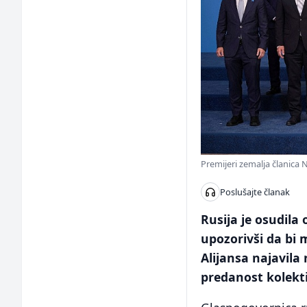
Premijeri zemalja članica 
Poslušajte članak
Rusija je osudil
upozorivši da bi 
Alijansa najavila
predanost kolekt