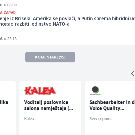
6. u 08:09
A ZAPAD
nje iz Brisela: Amerika se povlači, a Putin sprema hibridni u
 mogao razbiti jedinstvo NATO-a
6. u 23:13
KOMENTARI (15)
lika
Voditelj poslovnice
Sachbearbeiter in d
salona namještaja (m/
Voice Quality
ž)
Management (m/w)
Kalea
Servicepoint