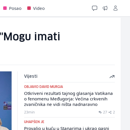
Posao
Video
 "Mogu imati
Vijesti
OBJAVIO DAVID MURGIA
Otkriveni rezultati tajnog glasanja Vatikana
o fenomenu Međugorja: Većina crkvenih
zvaničnika ne vidi ništa nadnaravno
23min
27
2
UHAPŠEN JE
Provalio u kuću u Stanarima i ukrao gasni