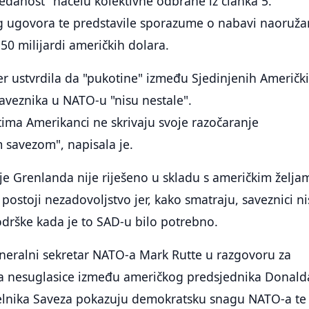
edanost" načelu kolektivne odbrane iz članka 5.
g ugovora te predstavile sporazume o nabavi naoruža
50 milijardi američkih dolara.
r ustvrdila da "pukotine" između Sjedinjenih Američk
saveznika u NATO-u "nisu nestale".
ima Amerikanci ne skrivaju svoje razočaranje
 savezom", napisala je.
je Grenlanda nije riješeno u skladu s američkim želja
ostoji nezadovoljstvo jer, kako smatraju, saveznici n
odrške kada je to SAD-u bilo potrebno.
eneralni sekretar NATO-a Mark Rutte u razgovoru za
da nesuglasice između američkog predsjednika Donald
čelnika Saveza pokazuju demokratsku snagu NATO-a te 