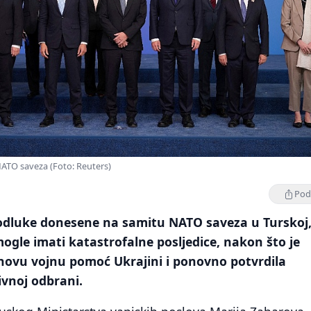
NATO saveza (Foto: Reuters)
Podi
a odluke donesene na samitu NATO saveza u Turskoj
mogle imati katastrofalne posljedice, nakon što je
 novu vojnu pomoć Ukrajini i ponovno potvrdila
ivnoj odbrani.