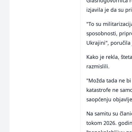
Glasnogovornica r
izjavila je da su p
"To su militarizac
sposobnosti, prip
Ukrajini", poručila 
Kako je rekla, štet
razmislili.
"Možda tada ne bi
katastrofe ne samo 
saopćenju objavlje
Na samitu su člani
tokom 2026. godine