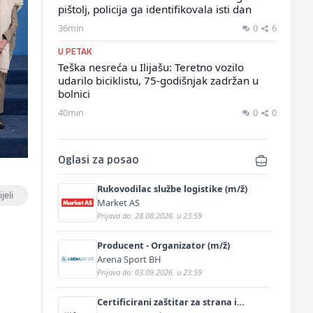
pištolj, policija ga identifikovala isti dan
36min
0
6
U PETAK
Teška nesreća u Ilijašu: Teretno vozilo
udarilo biciklistu, 75-godišnjak zadržan u
bolnici
40min
0
0
Oglasi za posao
Rukovodilac službe logistike (m/ž)
jeli
Market AS
Prijava do: 28.08.2026. u 23:59
,
Producent - Organizator (m/ž)
Arena Sport BH
Prijava do: 03.09.2026. u 23:59
Certificirani zaštitar za strana i