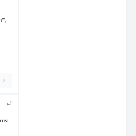
'",
roši