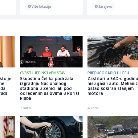
Više lokacija
Sarajevo
ČVRST I JEDINSTVEN STAV
PREDUGO RADIO U LERU
što je
Skupština Čelika podržala
Zaštitari u SAD-u godin
tne
izgradnju Nacionalnog
nisu gasili auto: Mehani
 da
stadiona u Zenici, ali pod
ostao šokiran stanjem
rudi
određenim uslovima u korist
motora
kluba
2 sata
4 sata