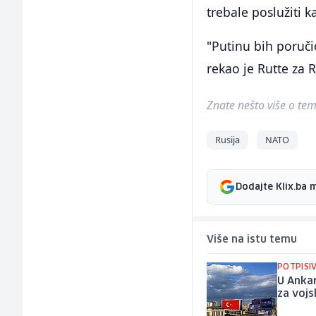
trebale poslužiti 
"Putinu bih poručio
rekao je Rutte za 
Znate nešto više o temi 
Rusija
NATO
Dodajte Klix.ba 
Više na istu temu
POTPISI
U Ankar
za vojs