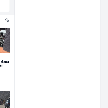
Tuzla
Inostranstvo
u dana
čar