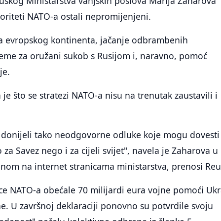
uskog Ministarstva vanjskih poslova Marija Zaharova
rioriteti NATO-a ostali nepromijenjeni.
ija evropskog kontinenta, jačanje odbrambenih
reme za oružani sukob s Rusijom i, naravno, pomoć
je.
a je što se stratezi NATO-a nisu na trenutak zaustavili i
 donijeli tako neodgovorne odluke koje mogu dovesti
za Savez nego i za cijeli svijet", navela je Zaharova u
nom na internet stranicama ministarstva, prenosi Reu
ce NATO-a obećale 70 milijardi eura vojne pomoći Ukr
. U završnoj deklaraciji ponovno su potvrdile svoju