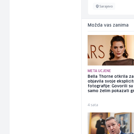
Sarajevo
Sarajevo
Možda vas zanima
META UCJENE
Bella Thorne otkrila za
objavila svoje eksplici
fotografije: Govorili su
samo želim pokazati g
4 sata