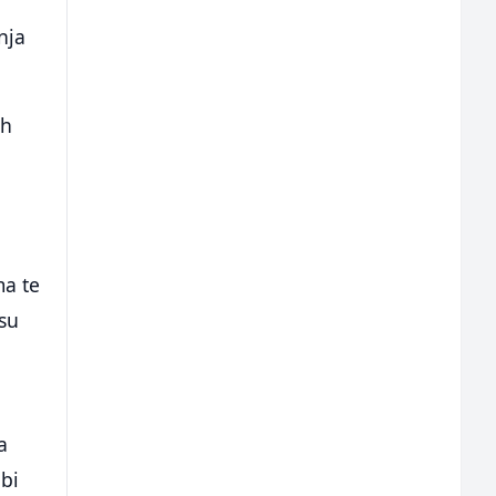
nja
ih
ma te
isu
a
bi