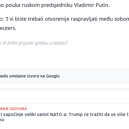
kao pouka ruskom predsjedniku Vladimir Putin.
: 'I vi biste trebali otvorenije raspravljati među sobom
Reuters.
ili želite prijaviti grešku u tekstu?
među omiljene izvore na Googlu
VANJE UGOVORA
i započinje veliki samit NATO-a: Trump će tražiti da se više t
ku