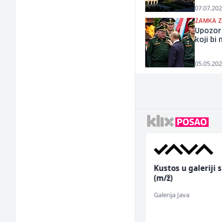
07.07.202
ZAMKA Z
Upozore
koji bi
05.05.202
Sachbearbeiter in der
Kustos u galeriji s
Schaltungsabteilung
(m/ž)
(m/w)
Servicepoint
Galerija Java