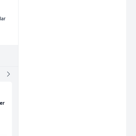
dar
er
Komercijalista -
Hostesa (ž)
Serviser kafe aparata
(m/ž)
P Trade
Bosnian House Restaurant