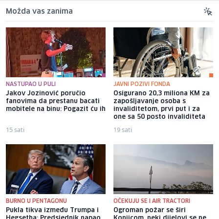
Možda vas zanima
NASTUPAO U PULI
JAVNI POZIVI FONDA
Jakov Jozinović poručio
Osigurano 20,3 miliona KM za
fanovima da prestanu bacati
zapošljavanje osoba s
mobitele na binu: Pogazit ću ih
invaliditetom, prvi put i za
one sa 50 posto invaliditeta
15 sati
19 sati
BURNO U PENTAGONU
OČEKUJU SE I AIR TRACTORI
Pukla tikva između Trumpa i
Ogroman požar se širi
Hegsetha: Predsjednik napao
Konjicom, neki dijelovi se ne