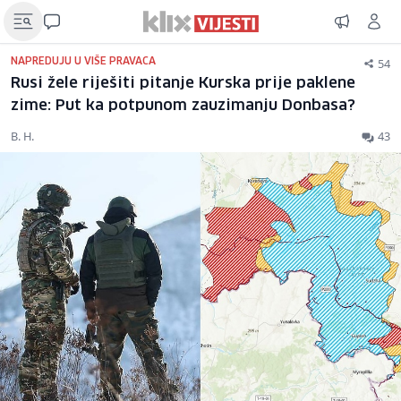
54
NAPREDUJU U VIŠE PRAVACA
Rusi žele riješiti pitanje Kurska prije paklene
zime: Put ka potpunom zauzimanju Donbasa?
B. H.
43