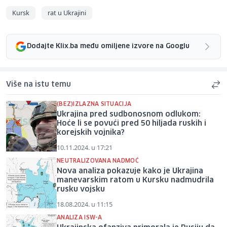
Kursk
rat u Ukrajini
Dodajte Klix.ba među omiljene izvore na Googlu
Više na istu temu
(BEZ)IZLAZNA SITUACIJA
Ukrajina pred sudbonosnom odlukom:
Hoće li se povući pred 50 hiljada ruskih i
korejskih vojnika?
10.11.2024. u 17:21
NEUTRALIZOVANA NADMOĆ
Nova analiza pokazuje kako je Ukrajina
manevarskim ratom u Kursku nadmudrila
rusku vojsku
18.08.2024. u 11:15
ANALIZA ISW-A