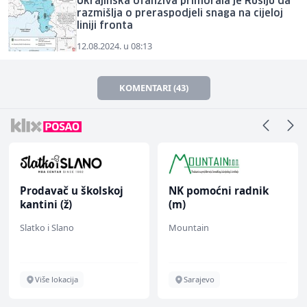
Ukrajinska ofanziva primorala je Rusiju da
razmišlja o preraspodjeli snaga na cijeloj
liniji fronta
12.08.2024. u 08:13
KOMENTARI (43)
Prodavač u školskoj
NK pomoćni radnik
kantini (ž)
(m)
Slatko i Slano
Mountain
Više lokacija
Sarajevo