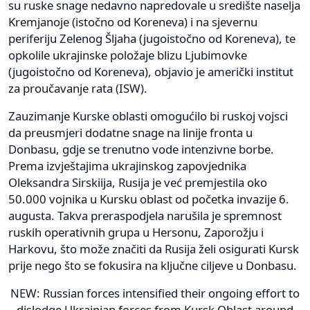
su ruske snage nedavno napredovale u središte naselja
Kremjanoje (istočno od Koreneva) i na sjevernu
periferiju Zelenog Šljaha (jugoistočno od Koreneva), te
opkolile ukrajinske položaje blizu Ljubimovke
(jugoistočno od Koreneva), objavio je američki institut
za proučavanje rata (ISW).
Zauzimanje Kurske oblasti omogućilo bi ruskoj vojsci
da preusmjeri dodatne snage na linije fronta u
Donbasu, gdje se trenutno vode intenzivne borbe.
Prema izvještajima ukrajinskog zapovjednika
Oleksandra Sirskiija, Rusija je već premjestila oko
50.000 vojnika u Kursku oblast od početka invazije 6.
augusta. Takva preraspodjela narušila je spremnost
ruskih operativnih grupa u Hersonu, Zaporožju i
Harkovu, što može značiti da Rusija želi osigurati Kursk
prije nego što se fokusira na ključne ciljeve u Donbasu.
NEW: Russian forces intensified their ongoing effort to
dislodge Ukrainian forces from Kursk Oblast around