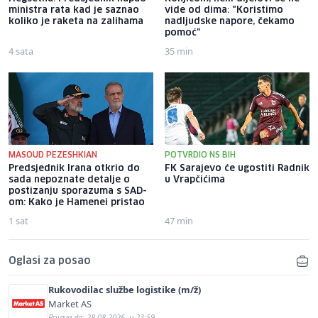
ministra rata kad je saznao
vide od dima: "Koristimo
koliko je raketa na zalihama
nadljudske napore, čekamo
pomoć"
4 sata
35 min
MASOUD PEZESHKIAN
POTVRDIO NS BIH
Predsjednik Irana otkrio do
FK Sarajevo će ugostiti Radnik
sada nepoznate detalje o
u Vrapčićima
postizanju sporazuma s SAD-
om: Kako je Hamenei pristao
1 sat
47 min
Oglasi za posao
Rukovodilac službe logistike (m/ž)
Market AS
Prijava do: 28.08.2026. u 23:59