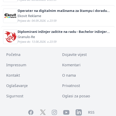
Operater na digitalnim mašinama za štampu i doradu
(m/ž)
Ekovit Reklame
Prijava do: 04.09.2026. u 23:59
Diplomirani inžinjer zaštite na radu - Bachelor inžinjer
sigurnosti i pomoći (m/ž)
Granulo-Re
Prijava do: 13.08.2026. u 23:59
Početna
Dojavite vijest
Impressum
Komentari
Kontakt
O nama
Oglašavanje
Privatnost
Sigurnost
Oglasi za posao
Facebook
YouTube
LinkedIn
Twitter
Instagram
RSS