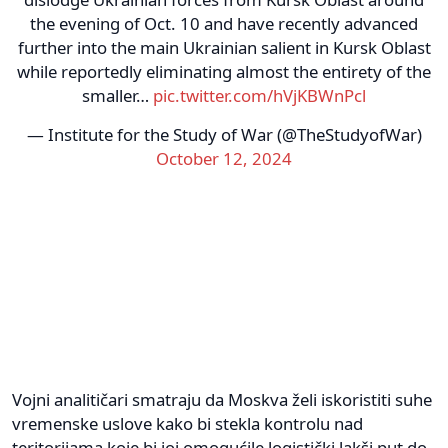
the evening of Oct. 10 and have recently advanced
further into the main Ukrainian salient in Kursk Oblast
while reportedly eliminating almost the entirety of the
smaller…
pic.twitter.com/hVjKBWnPcl
— Institute for the Study of War (@TheStudyofWar)
October 12, 2024
Vojni analitičari smatraju da Moskva želi iskoristiti suhe
vremenske uslove kako bi stekla kontrolu nad
teritorijama koje bi joj omogućile logistički lakši put do