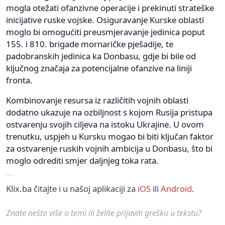
mogla otežati ofanzivne operacije i prekinuti strateške
inicijative ruske vojske. Osiguravanje Kurske oblasti
moglo bi omogućiti preusmjeravanje jedinica poput
155. i 810. brigade mornaričke pješadije, te
padobranskih jedinica ka Donbasu, gdje bi bile od
ključnog značaja za potencijalne ofanzive na liniji
fronta.
Kombinovanje resursa iz različitih vojnih oblasti
dodatno ukazuje na ozbiljnost s kojom Rusija pristupa
ostvarenju svojih ciljeva na istoku Ukrajine. U ovom
trenutku, uspjeh u Kursku mogao bi biti ključan faktor
za ostvarenje ruskih vojnih ambicija u Donbasu, što bi
moglo odrediti smjer daljnjeg toka rata.
Klix.ba čitajte i u našoj aplikaciji za
iOS
ili
Android
.
Znate nešto više o temi ili želite prijaviti grešku u tekstu?