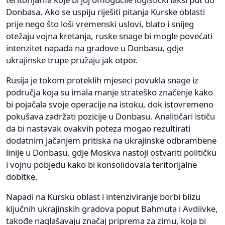
Donbasa. Ako se uspiju riješiti pitanja Kurske oblasti
prije nego što loši vremenski uslovi, blato i snijeg
otežaju vojna kretanja, ruske snage bi mogle povećati
intenzitet napada na gradove u Donbasu, gdje
ukrajinske trupe pružaju jak otpor.
Rusija je tokom proteklih mjeseci povukla snage iz
područja koja su imala manje strateško značenje kako
bi pojačala svoje operacije na istoku, dok istovremeno
pokušava zadržati pozicije u Donbasu. Analitičari ističu
da bi nastavak ovakvih poteza mogao rezultirati
dodatnim jačanjem pritiska na ukrajinske odbrambene
linije u Donbasu, gdje Moskva nastoji ostvariti političku
i vojnu pobjedu kako bi konsolidovala teritorijalne
dobitke.
Napadi na Kursku oblast i intenziviranje borbi blizu
ključnih ukrajinskih gradova poput Bahmuta i Avdiivke,
takođe naglašavaju značaj priprema za zimu, koja bi