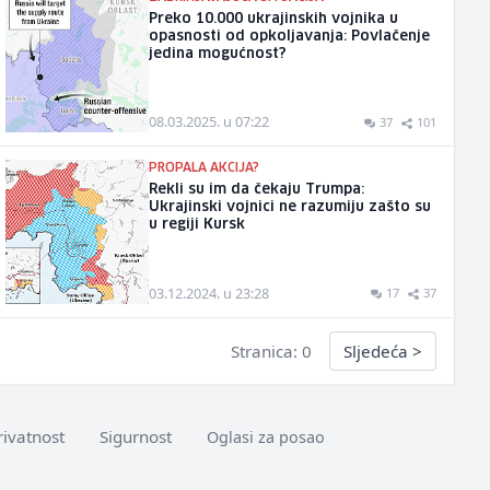
Preko 10.000 ukrajinskih vojnika u
opasnosti od opkoljavanja: Povlačenje
jedina mogućnost?
08.03.2025. u 07:22
37
101
PROPALA AKCIJA?
Rekli su im da čekaju Trumpa:
Ukrajinski vojnici ne razumiju zašto su
u regiji Kursk
03.12.2024. u 23:28
17
37
Stranica: 0
Sljedeća
>
rivatnost
Sigurnost
Oglasi za posao