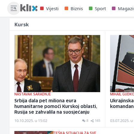
Vijesti
Biznis
Sport
Magazi
Kursk
NASTAVAK SARADNJE
MIHAIL GUDK
Srbija dala pet miliona eura
Ukrajinska
humanitarne pomoći Kurskoj oblasti,
komandant
Rusija se zahvalila na suosjećanju
10.10.2025. u 15:02
03.07.2025. u
8
165
TEŠKA SITUACIJA ZA SVE