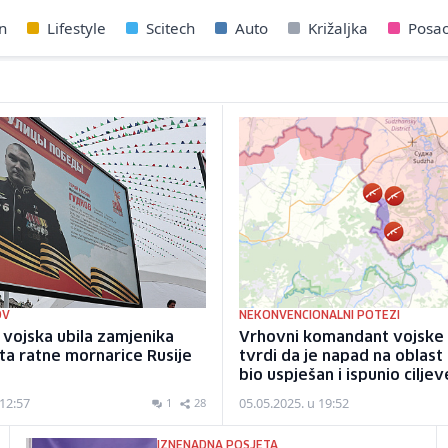
n
Lifestyle
Scitech
Auto
Križaljka
Posa
OV
NEKONVENCIONALNI POTEZI
 vojska ubila zamjenika
Vrhovni komandant vojske 
a ratne mornarice Rusije
tvrdi da je napad na oblast
bio uspješan i ispunio ciljev
 12:57
05.05.2025. u 19:52
1
28
IZNENADNA POSJETA