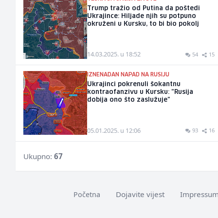
Trump tražio od Putina da poštedi
Ukrajince: Hiljade njih su potpuno
okruženi u Kursku, to bi bio pokolj
14.03.2025. u 18:52
54
15
IZNENADAN NAPAD NA RUSIJU
Ukrajinci pokrenuli šokantnu
kontraofanzivu u Kursku: "Rusija
dobija ono što zaslužuje"
05.01.2025. u 12:06
93
16
Ukupno:
67
Dojavite vijest
Impressu
Početna