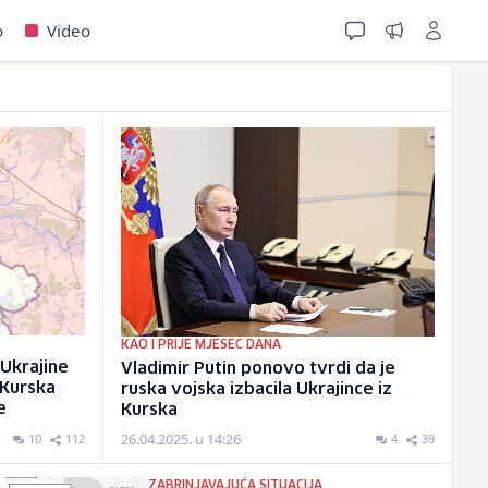
o
Video
KAO I PRIJE MJESEC DANA
Ukrajine
Vladimir Putin ponovo tvrdi da je
 Kurska
ruska vojska izbacila Ukrajince iz
e
Kurska
26.04.2025. u 14:26
10
112
4
39
ZABRINJAVAJUĆA SITUACIJA