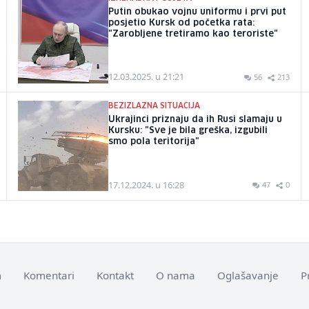
Putin obukao vojnu uniformu i prvi put
posjetio Kursk od početka rata:
"Zarobljene tretiramo kao teroriste"
12.03.2025. u 21:21
56
213
BEZIZLAZNA SITUACIJA
Ukrajinci priznaju da ih Rusi slamaju u
Kursku: "Sve je bila greška, izgubili
smo pola teritorija"
17.12.2024. u 16:28
47
0
m
Komentari
Kontakt
O nama
Oglašavanje
P