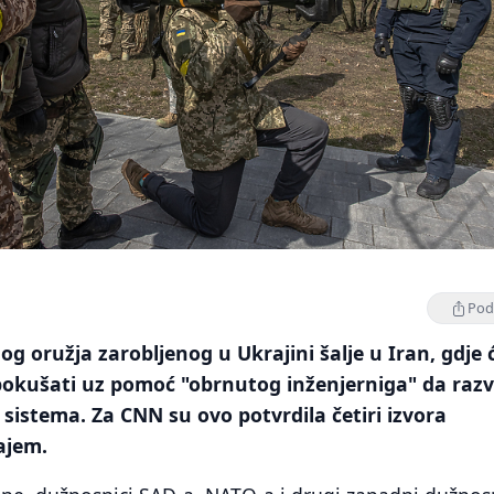
Podi
og oružja zarobljenog u Ukrajini šalje u Iran, gdje 
pokušati uz pomoć "obrnutog inženjerniga" da razv
h sistema. Za CNN su ovo potvrdila četiri izvora
ajem.