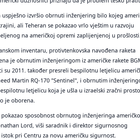
američki dužnosnici priznaju da je problem teško pratit
an uspješno izvršio obrnuti inženjering bilo kojeg amer
rajini, ali Teheran se pokazao vrlo vještim u razvoju
eljenog na američkoj opremi zaplijenjenoj u prošlosti
iranskom inventaru, protivtenkovska navođena raketa
ena je obrnutim inženjeringom iz američke rakete BG
i su 2011. također presreli bespilotnu letjelicu američ
heed Martin RQ-170 "Sentinel", i obrnutim inženjerin
espilotnu letjelicu koja je ušla u izraelski zračni prost
to je oborena.
sti pokazao sposobnost obrnutog inženjeringa američk
Jonathan Lord, viši saradnik i direktor sigurnosnog
 istok pri Centru za novu američku sigurnost.