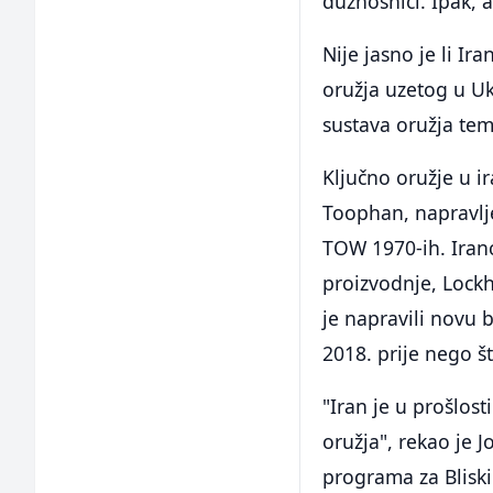
dužnosnici. Ipak, 
Nije jasno je li Ir
oružja uzetog u Uk
sustava oružja tem
Ključno oružje u 
Toophan, napravlj
TOW 1970-ih. Iranc
proizvodnje, Lock
je napravili novu b
2018. prije nego š
"Iran je u prošlo
oružja", rekao je 
programa za Bliski