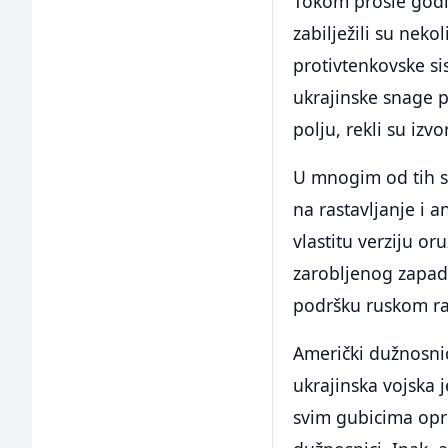
Tokom prošle godi
zabilježili su nek
protivtenkovske si
ukrajinske snage 
polju, rekli su izv
U mnogim od tih s
na rastavljanje i a
vlastitu verziju or
zarobljenog zapad
podršku ruskom ratu
Američki dužnosnici
ukrajinska vojska 
svim gubicima opr