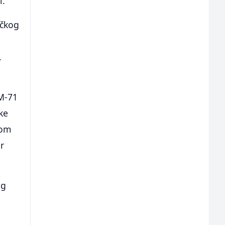
i.
ičkog
.
M-71
ke
gom
or
og