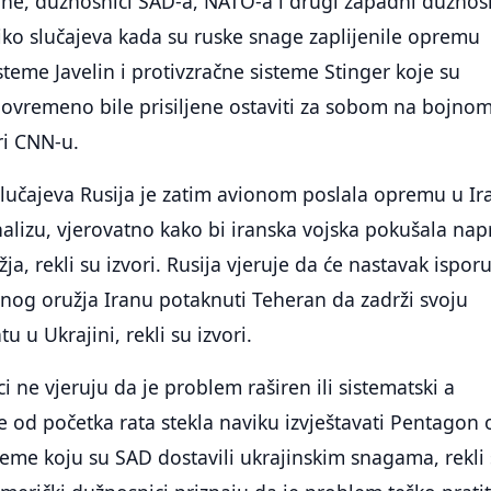
ne, dužnosnici SAD-a, NATO-a i drugi zapadni dužnos
oliko slučajeva kada su ruske snage zaplijenile opremu
steme Javelin i protivzračne sisteme Stinger koje su
povremeno bile prisiljene ostaviti za sobom na bojno
ori CNN-u.
lučajeva Rusija je zatim avionom poslala opremu u Ir
nalizu, vjerovatno kako bi iranska vojska pokušala napr
užja, rekli su izvori. Rusija vjeruje da će nastavak ispor
nog oružja Iranu potaknuti Teheran da zadrži svoju
 u Ukrajini, rekli su izvori.
 ne vjeruju da je problem raširen ili sistematski a
je od početka rata stekla naviku izvještavati Pentagon 
eme koju su SAD dostavili ukrajinskim snagama, rekli