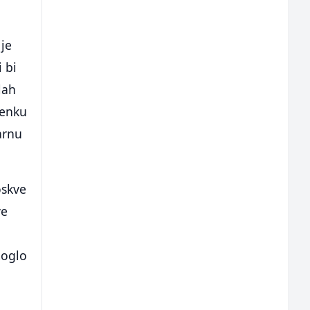
 je
 bi
lah
tenku
arnu
oskve
ve
moglo