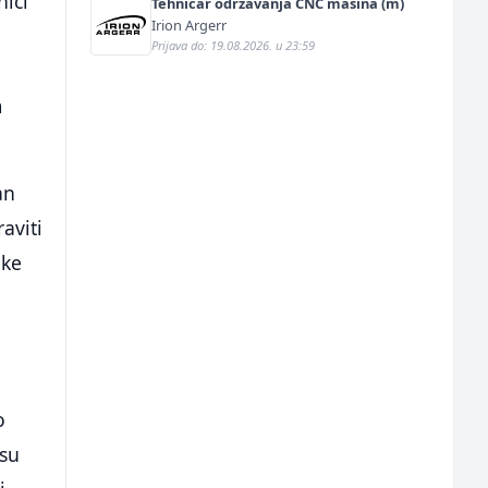
nici
Tehničar održavanja CNC mašina (m)
Irion Argerr
Prijava do: 19.08.2026. u 23:59
m
an
aviti
uke
o
 su