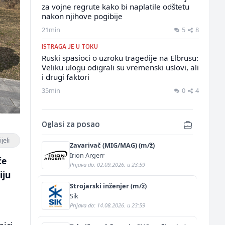
za vojne regrute kako bi naplatile odštetu
nakon njihove pogibije
21min
5
8
ISTRAGA JE U TOKU
Ruski spasioci o uzroku tragedije na Elbrusu:
Veliku ulogu odigrali su vremenski uslovi, ali
i drugi faktori
35min
0
4
Oglasi za posao
jeli
Zavarivač (MIG/MAG) (m/ž)
Irion Argerr
će
Prijava do: 02.09.2026. u 23:59
iju
Strojarski inženjer (m/ž)
Sik
Prijava do: 14.08.2026. u 23:59