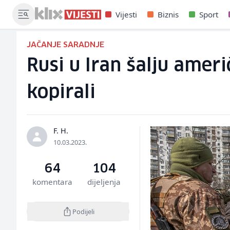
Vijesti
Biznis
Sport
JAČANJE SARADNJE
Rusi u Iran šalju ameri
kopirali
F. H.
10.03.2023.
64
104
komentara
dijeljenja
Podijeli