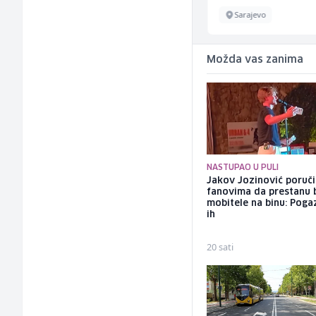
Sarajevo
Sarajevo
Možda vas zanima
NASTUPAO U PULI
Jakov Jozinović poruč
fanovima da prestanu 
mobitele na binu: Pogaz
ih
20 sati