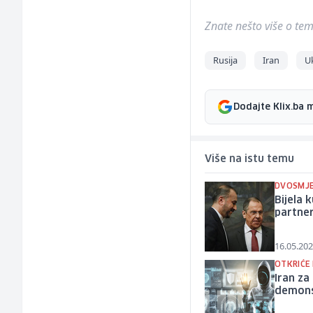
Znate nešto više o temi 
Rusija
Iran
U
Dodajte Klix.ba 
Više na istu temu
DVOSMJE
Bijela 
partne
16.05.202
OTKRIĆE 
Iran za
demons