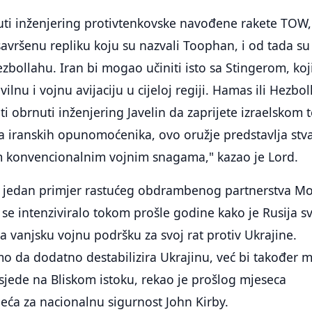
nuti inženjering protivtenkovske navođene rakete TOW,
savršenu repliku koju su nazvali Toophan, i od tada su
zbollahu. Iran bi mogao učiniti isto sa Stingerom, koji
vilnu i vojnu avijaciju u cijeloj regiji. Hamas ili Hezbol
ti obrnuti inženjering Javelin da zaprijete izraelskom 
 iranskih opunomoćenika, ovo oružje predstavlja stv
im konvencionalnim vojnim snagama," kazao je Lord.
oš jedan primjer rastućeg obdrambenog partnerstva M
se intenziviralo tokom prošle godine kako je Rusija s
ila vanjsku vojnu podršku za svoj rat protiv Ukrajine.
o da dodatno destabilizira Ukrajinu, već bi također 
usjede na Bliskom istoku, rekao je prošlog mjeseca
eća za nacionalnu sigurnost John Kirby.