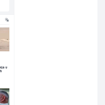
Sarajevo
Više lokacija
ija u
ih