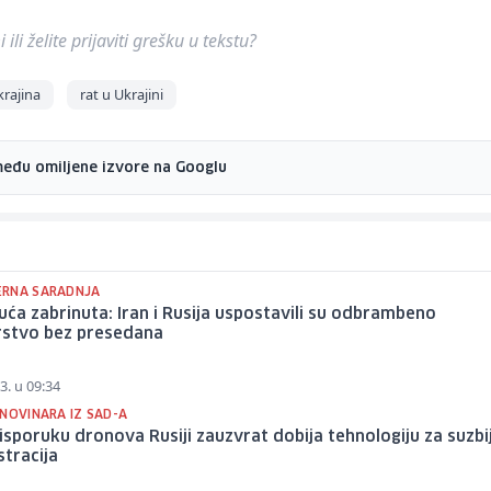
ili želite prijaviti grešku u tekstu?
krajina
rat u Ukrajini
među omiljene izvore na Googlu
RNA SARADNJA
kuća zabrinuta: Iran i Rusija uspostavili su odbrambeno
rstvo bez presedana
3. u 09:34
NOVINARA IZ SAD-A
 isporuku dronova Rusiji zauzvrat dobija tehnologiju za suzbi
tracija