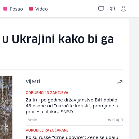
Posao
Video
 u Ukrajini kako bi ga
Vijesti
ODBIJENO 13 ZAHTJEVA
Za tri i po godine državljanstvo BiH dobilo
43 osobe od "naročite koristi", promjene u
procesu blokira SNSD
19min
0
3
PORODICE RAZOČARANE
Ko su ruske "Crne udovice": Žene se udaju