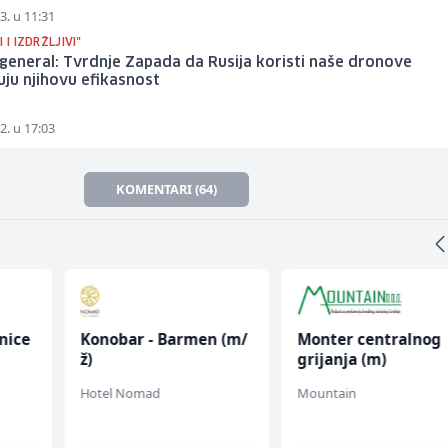
3. u 11:31
 I IZDRŽLJIVI"
 general: Tvrdnje Zapada da Rusija koristi naše dronove
ju njihovu efikasnost
2. u 17:03
KOMENTARI (64)
nice
Konobar - Barmen (m/
Monter centralnog
ž)
grijanja (m)
Hotel Nomad
Mountain