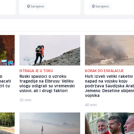
Sarajevo
Sarajevo
ISTRAGA JE U TOKU
KORAK DO ESKALACIJE
io
Ruski spasioci o uzroku
Huti izveli veliki raketni
bacati
tragedije na Elbrusu: Veliku
napad na vojsku koju
it ću
ulogu odigrali su vremenski
podržava Saudijska Arab
uslovi, ali i drugi faktori
Jemenu: Desetine ubijen
vojnika
35 min
40 min