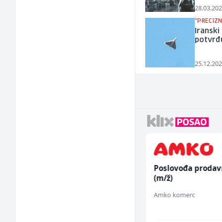
28.03.202
"PRECIZNI
Iranski
potvrđu
25.12.202
Kundenbetreuer
Poslovođa prodav
(m/w)
(m/ž)
Servicepoint
Amko komerc