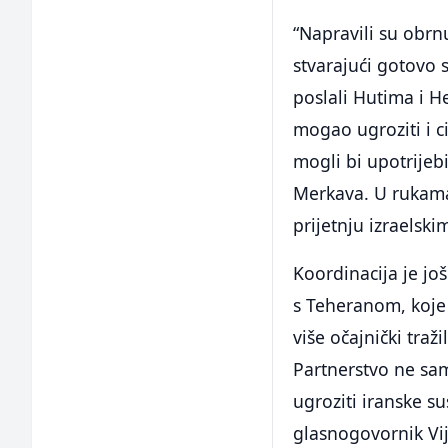
“Napravili su obr
stvarajući gotovo 
poslali Hutima i He
mogao ugroziti i ci
mogli bi upotrijebi
Merkava. U rukama
prijetnju izraelsk
Koordinacija je j
s Teheranom, koje 
više očajnički traž
Partnerstvo ne sam
ugroziti iranske s
glasnogovornik Vij