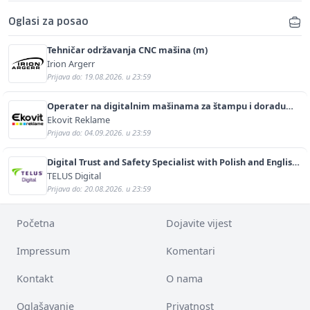
Oglasi za posao
Tehničar održavanja CNC mašina (m)
Irion Argerr
Prijava do: 19.08.2026. u 23:59
Operater na digitalnim mašinama za štampu i doradu
(m/ž)
Ekovit Reklame
Prijava do: 04.09.2026. u 23:59
Digital Trust and Safety Specialist with Polish and English
(m/f)
TELUS Digital
Prijava do: 20.08.2026. u 23:59
Početna
Dojavite vijest
Impressum
Komentari
Kontakt
O nama
Oglašavanje
Privatnost