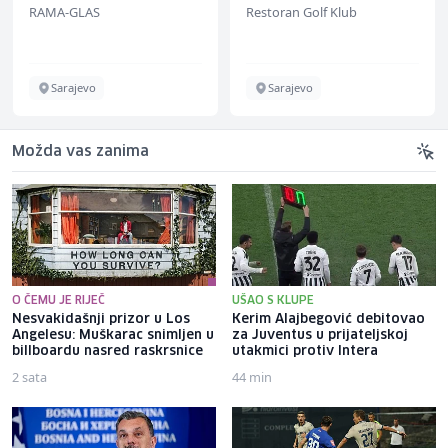
RAMA-GLAS
Restoran Golf Klub
Sarajevo
Sarajevo
Možda vas zanima
O ČEMU JE RIJEČ
UŠAO S KLUPE
Nesvakidašnji prizor u Los
Kerim Alajbegović debitovao
Angelesu: Muškarac snimljen u
za Juventus u prijateljskoj
billboardu nasred raskrsnice
utakmici protiv Intera
2 sata
44 min