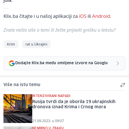
Klix.ba čitajte i u našoj aplikaciji za
iOS
ili
Android
.
Znate nešto više o temi ili želite prijaviti grešku u tekstu?
Krim
rat u Ukrajini
Dodajte Klix.ba među omiljene izvore na Googlu
Više na istu temu
INTENZIVIRANI NAPADI
Rusija tvrdi da je oborila 19 ukrajinskih
dronova iznad Krima i Crnog mora
21.09.2023. u 09:07
NEMIRNO U ZRAKU