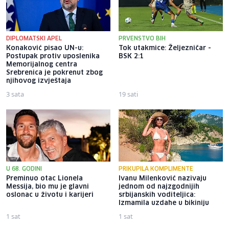
DIPLOMATSKI APEL
PRVENSTVO BIH
Konaković pisao UN-u:
Tok utakmice: Željezničar -
Postupak protiv uposlenika
BSK 2:1
Memorijalnog centra
Srebrenica je pokrenut zbog
njihovog izvještaja
3 sata
19 sati
U 68. GODINI
PRIKUPILA KOMPLIMENTE
Preminuo otac Lionela
Ivanu Milenković nazivaju
Messija, bio mu je glavni
jednom od najzgodnijih
oslonac u životu i karijeri
srbijanskih voditeljica:
Izmamila uzdahe u bikiniju
1 sat
1 sat