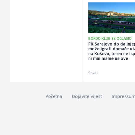
BORDO KLUB SE OGLASIO
FK Sarajevo do daljnje
može igrati domaće ut
na Koševu, teren ne is
ni minimalne uslove
9 sati
Dojavite vijest
Impressu
Početna