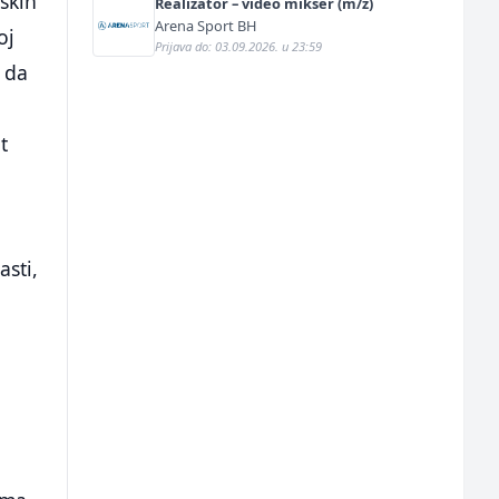
nskih
Realizator – video mikser (m/ž)
Arena Sport BH
oj
Prijava do: 03.09.2026. u 23:59
 da
t
sti,