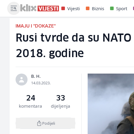
Vijesti
Biznis
Sport
IMAJU I "DOKAZE"
Rusi tvrde da su NATO 
2018. godine
B. H.
14.03.2023.
24
33
komentara
dijeljenja
Podijeli