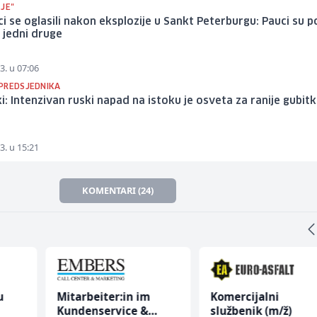
JE"
ci se oglasili nakon eksplozije u Sankt Peterburgu: Pauci su p
 jedni druge
3. u 07:06
PREDSJEDNIKA
i: Intenzivan ruski napad na istoku je osveta za ranije gubitk
3. u 15:21
KOMENTARI (24)
u
Mitarbeiter:in im
Komercijalni
Kundenservice &
službenik (m/ž)