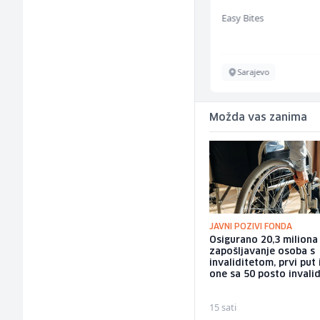
jednostavnih jela
BCO
Easy Bites
ž)
Sarajevo
Sarajevo
Možda vas zanima
JAVNI POZIVI FONDA
Osigurano 20,3 milion
zapošljavanje osoba s
invaliditetom, prvi put 
one sa 50 posto invalid
15 sati