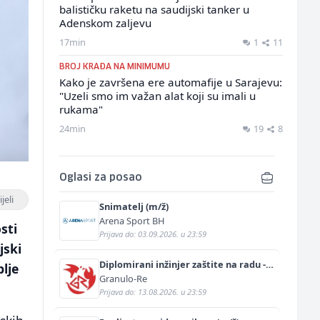
balističku raketu na saudijski tanker u
Adenskom zaljevu
17min
1
11
BROJ KRAĐA NA MINIMUMU
Kako je završena ere automafije u Sarajevu:
"Uzeli smo im važan alat koji su imali u
rukama"
24min
19
8
Oglasi za posao
jeli
Snimatelj (m/ž)
Arena Sport BH
sti
Prijava do: 03.09.2026. u 23:59
jski
Diplomirani inžinjer zaštite na radu -
lje
Bachelor inžinjer sigurnosti i pomoći
Granulo-Re
(m/ž)
Prijava do: 13.08.2026. u 23:59