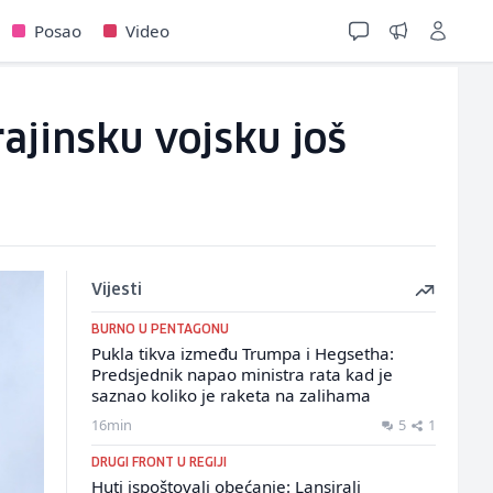
Posao
Video
ajinsku vojsku još
Vijesti
BURNO U PENTAGONU
Pukla tikva između Trumpa i Hegsetha:
Predsjednik napao ministra rata kad je
saznao koliko je raketa na zalihama
16min
5
1
DRUGI FRONT U REGIJI
Huti ispoštovali obećanje: Lansirali