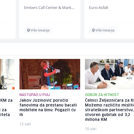
 (m/
Support (m/w/d)
Embers Call Center & Marketing
Euro-Asfalt
Više lokacija
Više lokacija
NASTUPAO U PULI
ODBOR ZA HITNOST
a KM za
Jakov Jozinović poručio
Čelnici Željezničara za Kl
fanovima da prestanu bacati
Možemo različito misliti
i za
mobitele na binu: Pogazit ću
strateškom partnerstvu, 
iteta
ih
stvoren gubitak od 3,2
miliona KM
12 sati
10 sati