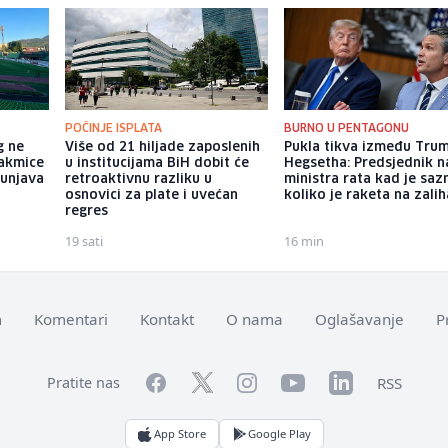
POČINJE ISPLATA
BURNO U PENTAGONU
g ne
Više od 21 hiljade zaposlenih
Pukla tikva između Trum
akmice
u institucijama BiH dobit će
Hegsetha: Predsjednik 
punjava
retroaktivnu razliku u
ministra rata kad je saz
osnovici za plate i uvećan
koliko je raketa na zali
regres
19 sati
16 min
m
Komentari
Kontakt
O nama
Oglašavanje
P
Facebook
YouTube
LinkedIn
Twitter
Instagram
RSS
Pratite nas
App Store
Google Play