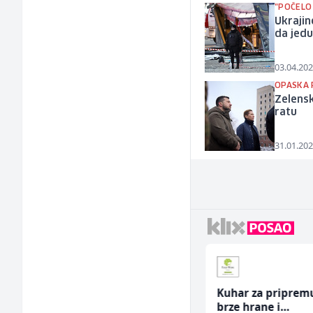
"POČELO 
Ukrajin
da jedu
03.04.202
OPASKA 
Zelensk
ratu
31.01.202
Dispatcher (m/ž)
Kuhar za priprem
brze hrane i