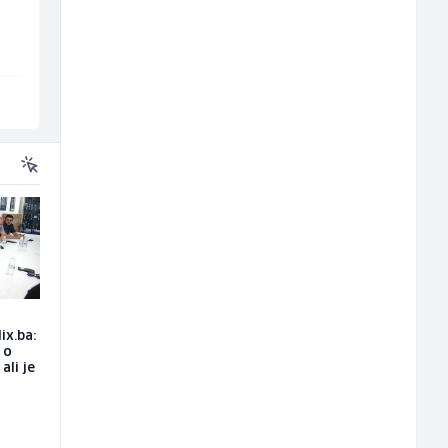
Jitasa
Mountain
Više lokacija
Sarajevo
ix.ba:
 o
ali je