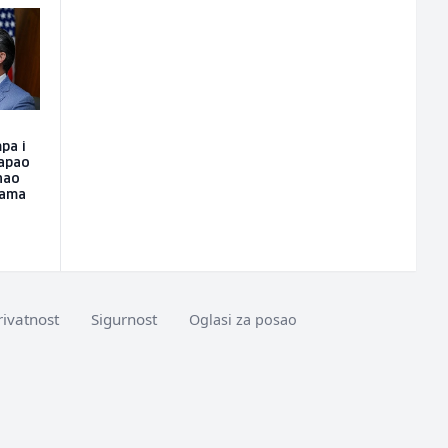
pa i
napao
nao
hama
rivatnost
Sigurnost
Oglasi za posao