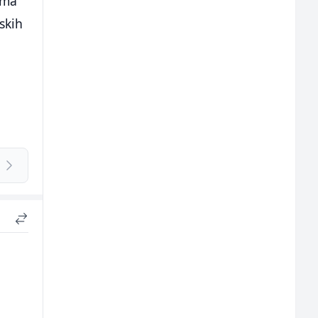
ima
skih