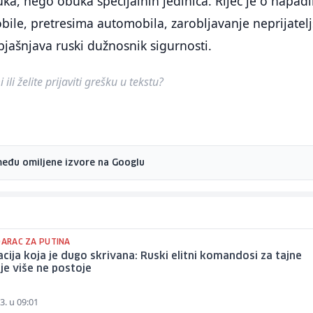
a, nego obuka specijalnih jedinica. Riječ je o napad
ile, pretresima automobila, zarobljavanje neprijatelj
objašnjava ruski dužnosnik sigurnosti.
ili želite prijaviti grešku u tekstu?
među omiljene izvore na Googlu
DARAC ZA PUTINA
cija koja je dugo skrivana: Ruski elitni komandosi za tajne
je više ne postoje
3. u 09:01