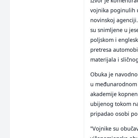
Izvor je komentira
vojnika poginulih u
novinskoj agencij
su snimljene u jes
poljskom i engles
pretresa automobil
materijala i slično
Obuka je navodno 
u međunarodnom ce
akademije kopneni
ubijenog tokom na
pripadao osobi po
"Vojnike su obučav