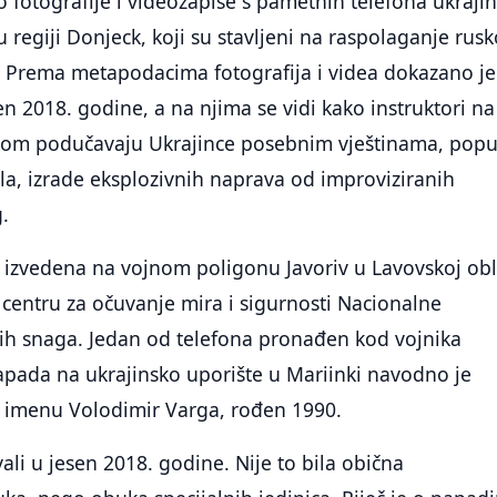
o fotografije i videozapise s pametnih telefona ukraji
 regiji Donjeck, koji su stavljeni na raspolaganje rusk
i. Prema metapodacima fotografija i videa dokazano je
en 2018. godine, a na njima se vidi kako instruktori na
kom podučavaju Ukrajince posebnim vještinama, popu
a, izrade eksplozivnih naprava od improviziranih
g.
izvedena na vojnom poligonu Javoriv u Lavovskoj obla
ntru za očuvanje mira i sigurnosti Nacionalne
h snaga. Jedan od telefona pronađen kod vojnika
pada na ukrajinsko uporište u Mariinki navodno je
 imenu Volodimir Varga, rođen 1990.
ali u jesen 2018. godine. Nije to bila obična