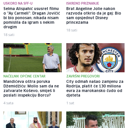
USKORO NA SFF-U
ISKRENO PRIZNANJE
Selma Alispahić ususret filmu
Brat Angeline Jolie nakon
o "Ay Carmeli": Dragan Jovičić
razvoda otkrio da je gej: Bio
bi bio ponosan; nikada nisam
sam opsjednut Disney
pomislila da igram s nekim
princezama
drugim
18 sati
18 sati
NAČELNIK OPĆINE CENTAR
ZAVRŠNI PREGOVORI
Mandićeva oštra poruka
City odmah našao zamjenu za
Džemidžiću: Molio sam da ne
Rodrija, platit će 130 miliona
zatvarate Koševo, smiješ li
eura za marokansko čudo od
poslati inspekciju Borcu?
djeteta
4 sata
1 sat