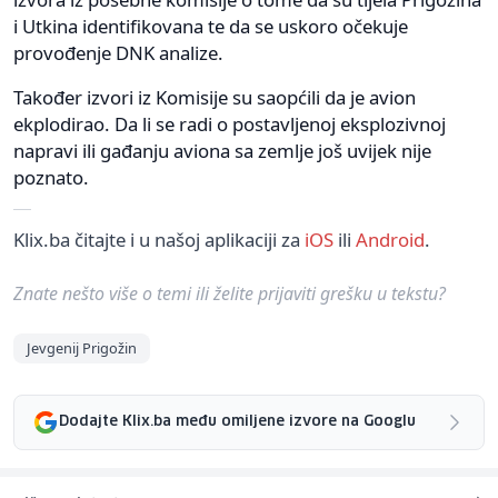
i Utkina identifikovana te da se uskoro očekuje
provođenje DNK analize.
Također izvori iz Komisije su saopćili da je avion
ekplodirao. Da li se radi o postavljenoj eksplozivnoj
napravi ili gađanju aviona sa zemlje još uvijek nije
poznato.
Klix.ba čitajte i u našoj aplikaciji za
iOS
ili
Android
.
Znate nešto više o temi ili želite prijaviti grešku u tekstu?
Jevgenij Prigožin
Dodajte Klix.ba među omiljene izvore na Googlu