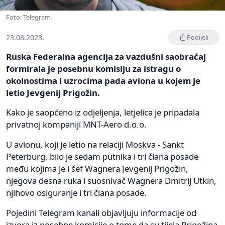
Foto: Telegram
23.08.2023.
Podijeli
Ruska Federalna agencija za vazdušni saobraćaj
formirala je posebnu komisiju za istragu o
okolnostima i uzrocima pada aviona u kojem je
letio Jevgenij Prigožin.
Kako je saopćeno iz odjeljenja, letjelica je pripadala
privatnoj kompaniji MNT-Aero d.o.o.
U avionu, koji je letio na relaciji Moskva - Sankt
Peterburg, bilo je sedam putnika i tri člana posade
među kojima je i šef Wagnera Jevgenij Prigožin,
njegova desna ruka i suosnivač Wagnera Dmitrij Utkin,
njihovo osiguranje i tri člana posade.
Pojedini Telegram kanali objavljuju informacije od
izvora iz posebne komisije o tome da su tijela Prigožina