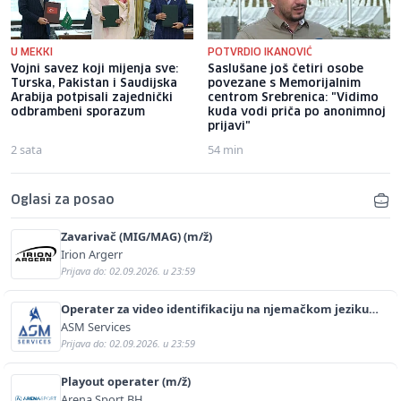
U MEKKI
POTVRDIO IKANOVIĆ
Vojni savez koji mijenja sve:
Saslušane još četiri osobe
Turska, Pakistan i Saudijska
povezane s Memorijalnim
Arabija potpisali zajednički
centrom Srebrenica: "Vidimo
odbrambeni sporazum
kuda vodi priča po anonimnoj
prijavi"
2 sata
54 min
Oglasi za posao
Zavarivač (MIG/MAG) (m/ž)
Irion Argerr
Prijava do: 02.09.2026. u 23:59
Operater za video identifikaciju na njemačkom jeziku
(m/ž)
ASM Services
Prijava do: 02.09.2026. u 23:59
Playout operater (m/ž)
Arena Sport BH