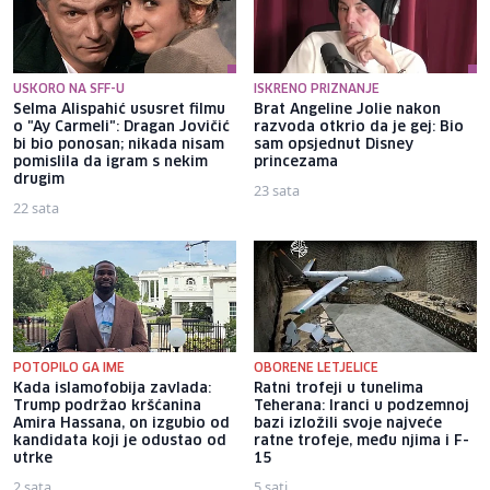
USKORO NA SFF-U
ISKRENO PRIZNANJE
Selma Alispahić ususret filmu
Brat Angeline Jolie nakon
o "Ay Carmeli": Dragan Jovičić
razvoda otkrio da je gej: Bio
bi bio ponosan; nikada nisam
sam opsjednut Disney
pomislila da igram s nekim
princezama
drugim
23 sata
22 sata
POTOPILO GA IME
OBORENE LETJELICE
Kada islamofobija zavlada:
Ratni trofeji u tunelima
Trump podržao kršćanina
Teherana: Iranci u podzemnoj
Amira Hassana, on izgubio od
bazi izložili svoje najveće
kandidata koji je odustao od
ratne trofeje, među njima i F-
utrke
15
2 sata
5 sati