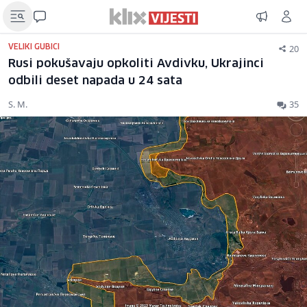
20
VELIKI GUBICI
Rusi pokušavaju opkoliti Avdivku, Ukrajinci
odbili deset napada u 24 sata
S. M.
35