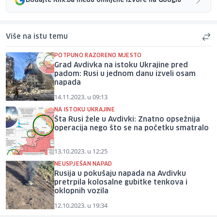
Dodajte Klix.ba među omiljene izvore na Googlu
Više na istu temu
POTPUNO RAZORENO MJESTO
Grad Avdivka na istoku Ukrajine pred
padom: Rusi u jednom danu izveli osam
napada
14.11.2023. u 09:13
NA ISTOKU UKRAJINE
Šta Rusi žele u Avdivki: Znatno opsežnija
operacija nego što se na početku smatralo
13.10.2023. u 12:25
NEUSPJEŠAN NAPAD
Rusija u pokušaju napada na Avdivku
pretrpila kolosalne gubitke tenkova i
oklopnih vozila
12.10.2023. u 19:34