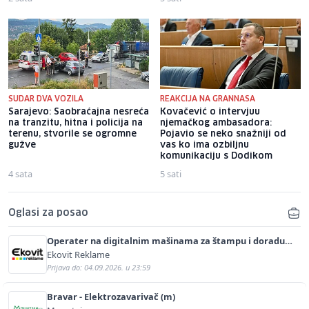
SUDAR DVA VOZILA
REAKCIJA NA GRANNASA
Sarajevo: Saobraćajna nesreća
Kovačević o intervjuu
na tranzitu, hitna i policija na
njemačkog ambasadora:
terenu, stvorile se ogromne
Pojavio se neko snažniji od
gužve
vas ko ima ozbiljnu
komunikaciju s Dodikom
4 sata
5 sati
Oglasi za posao
Operater na digitalnim mašinama za štampu i doradu
(m/ž)
Ekovit Reklame
Prijava do: 04.09.2026. u 23:59
Bravar - Elektrozavarivač (m)