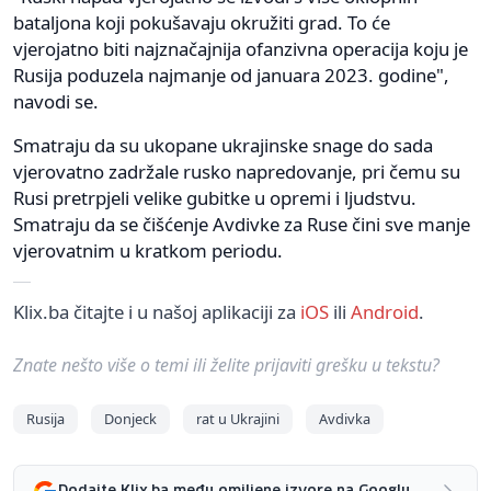
bataljona koji pokušavaju okružiti grad. To će
vjerojatno biti najznačajnija ofanzivna operacija koju je
Rusija poduzela najmanje od januara 2023. godine",
navodi se.
Smatraju da su ukopane ukrajinske snage do sada
vjerovatno zadržale rusko napredovanje, pri čemu su
Rusi pretrpjeli velike gubitke u opremi i ljudstvu.
Smatraju da se čišćenje Avdivke za Ruse čini sve manje
vjerovatnim u kratkom periodu.
Klix.ba čitajte i u našoj aplikaciji za
iOS
ili
Android
.
Znate nešto više o temi ili želite prijaviti grešku u tekstu?
Rusija
Donjeck
rat u Ukrajini
Avdivka