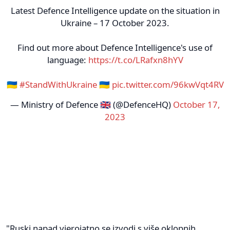
Latest Defence Intelligence update on the situation in
Ukraine – 17 October 2023.
Find out more about Defence Intelligence's use of
language:
https://t.co/LRafxn8hYV
🇺🇦
#StandWithUkraine
🇺🇦
pic.twitter.com/96kwVqt4RV
— Ministry of Defence 🇬🇧 (@DefenceHQ)
October 17,
2023
"Ruski napad vjerojatno se izvodi s više oklopnih