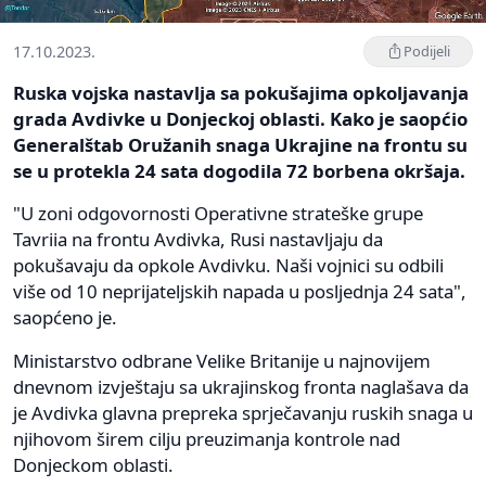
17.10.2023.
Podijeli
Ruska vojska nastavlja sa pokušajima opkoljavanja
grada Avdivke u Donjeckoj oblasti. Kako je saopćio
Generalštab Oružanih snaga Ukrajine na frontu su
se u protekla 24 sata dogodila 72 borbena okršaja.
"U zoni odgovornosti Operativne strateške grupe
Tavriia na frontu Avdivka, Rusi nastavljaju da
pokušavaju da opkole Avdivku. Naši vojnici su odbili
više od 10 neprijateljskih napada u posljednja 24 sata",
saopćeno je.
Ministarstvo odbrane Velike Britanije u najnovijem
dnevnom izvještaju sa ukrajinskog fronta naglašava da
je Avdivka glavna prepreka sprječavanju ruskih snaga u
njihovom širem cilju preuzimanja kontrole nad
Donjeckom oblasti.