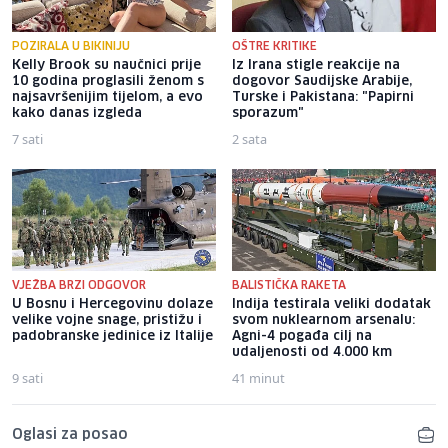
POZIRALA U BIKINIJU
OŠTRE KRITIKE
Kelly Brook su naučnici prije
Iz Irana stigle reakcije na
10 godina proglasili ženom s
dogovor Saudijske Arabije,
najsavršenijim tijelom, a evo
Turske i Pakistana: "Papirni
kako danas izgleda
sporazum"
7 sati
2 sata
VJEŽBA BRZI ODGOVOR
BALISTIČKA RAKETA
U Bosnu i Hercegovinu dolaze
Indija testirala veliki dodatak
velike vojne snage, pristižu i
svom nuklearnom arsenalu:
padobranske jedinice iz Italije
Agni-4 pogađa cilj na
udaljenosti od 4.000 km
9 sati
41 minut
Oglasi za posao