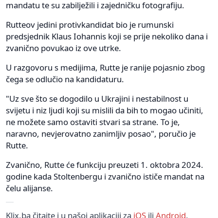
mandatu te su zabilježili i zajedničku fotografiju.
Rutteov jedini protivkandidat bio je rumunski
predsjednik Klaus Iohannis koji se prije nekoliko dana i
zvanično povukao iz ove utrke.
U razgovoru s medijima, Rutte je ranije pojasnio zbog
čega se odlučio na kandidaturu.
"Uz sve što se dogodilo u Ukrajini i nestabilnost u
svijetu i niz ljudi koji su mislili da bih to mogao učiniti,
ne možete samo ostaviti stvari sa strane. To je,
naravno, nevjerovatno zanimljiv posao", poručio je
Rutte.
Zvanično, Rutte će funkciju preuzeti 1. oktobra 2024.
godine kada Stoltenbergu i zvanično ističe mandat na
čelu alijanse.
Klix.ba čitajte i u našoj aplikaciji za
iOS
ili
Android
.