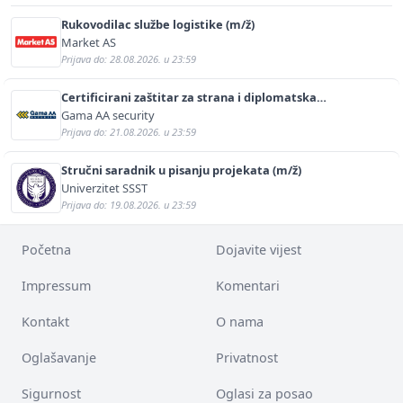
Rukovodilac službe logistike (m/ž)
Market AS
Prijava do: 28.08.2026. u 23:59
Certificirani zaštitar za strana i diplomatska
predstavništva (m/ž)
Gama AA security
Prijava do: 21.08.2026. u 23:59
Stručni saradnik u pisanju projekata (m/ž)
Univerzitet SSST
Prijava do: 19.08.2026. u 23:59
Početna
Dojavite vijest
Impressum
Komentari
Kontakt
O nama
Oglašavanje
Privatnost
Sigurnost
Oglasi za posao