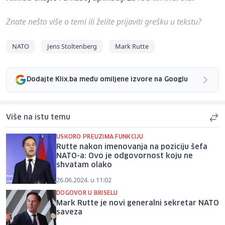
Znate nešto više o temi ili želite prijaviti grešku u tekstu?
NATO
Jens Stoltenberg
Mark Rutte
Dodajte Klix.ba među omiljene izvore na Googlu
Više na istu temu
USKORO PREUZIMA FUNKCIJU
Rutte nakon imenovanja na poziciju šefa
NATO-a: Ovo je odgovornost koju ne
shvatam olako
26.06.2024. u 11:02
DOGOVOR U BRISELU
Mark Rutte je novi generalni sekretar NATO
saveza