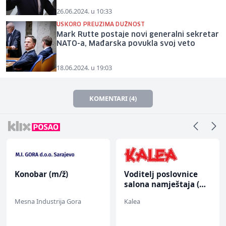
26.06.2024. u 10:33
USKORO PREUZIMA DUŽNOST
Mark Rutte postaje novi generalni sekretar
NATO-a, Mađarska povukla svoj veto
18.06.2024. u 19:03
KOMENTARI (4)
Konobar (m/ž)
Voditelj poslovnice
salona namještaja (m/
ž)
Mesna Industrija Gora
Kalea