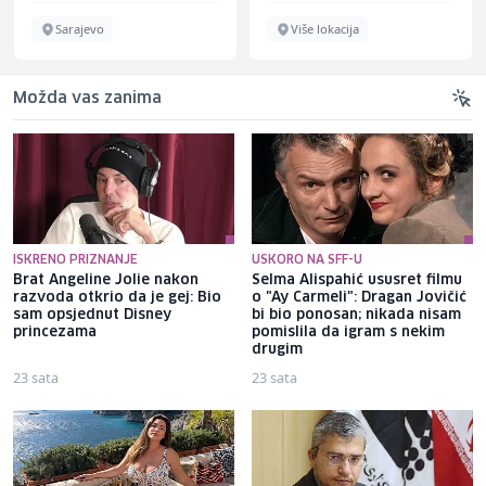
Sarajevo
Više lokacija
Možda vas zanima
ISKRENO PRIZNANJE
USKORO NA SFF-U
Brat Angeline Jolie nakon
Selma Alispahić ususret filmu
razvoda otkrio da je gej: Bio
o "Ay Carmeli": Dragan Jovičić
sam opsjednut Disney
bi bio ponosan; nikada nisam
princezama
pomislila da igram s nekim
drugim
23 sata
23 sata