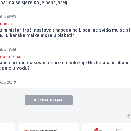
ar da se sjete ko je neprijatelj
6. u 08:53
E IDEJE
ki ministar traži nastavak napada na Liban, ne sviđa mu se s
: "Libanske majke moraju plakati"
6. u 10:46
A JUGU ZEMLJE
hu naredio masovne udare na položaje Hezbolaha u Libanu: 
e palo u vodu?
6. u 20:19
KOMENTARI (44)