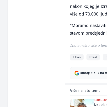
nakon kojeg je Izr
više od 70.000 lju
"Moramo nastaviti k
stavom predsjedni
Znate nešto više o temi 
Liban
Izrael
Dodajte Klix.ba 
Više na istu temu
KORIGOV
Izraels