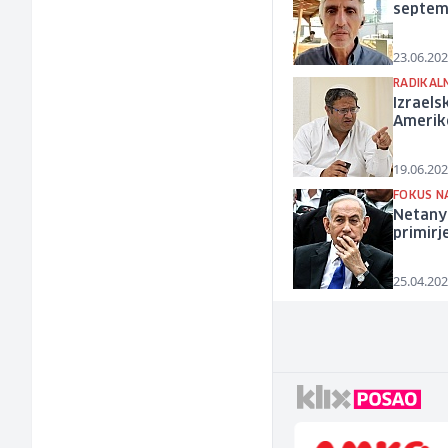
septemb
23.06.202
RADIKALN
Izraels
Amerike
19.06.202
FOKUS N
Netanya
primirj
25.04.202