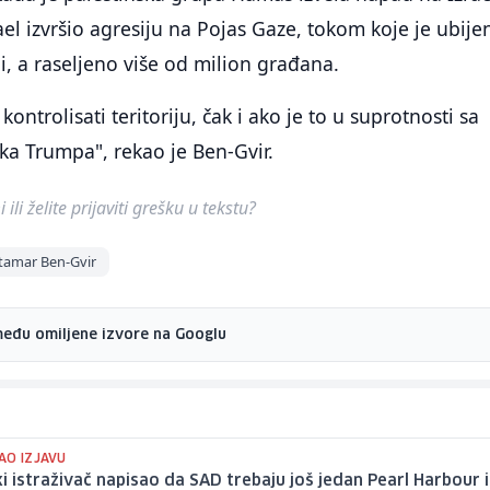
ael izvršio agresiju na Pojas Gaze, tokom koje je ubije
di, a raseljeno više od milion građana.
ontrolisati teritoriju, čak i ako je to u suprotnosti sa
ka Trumpa", rekao je Ben-Gvir.
ili želite prijaviti grešku u tekstu?
Itamar Ben-Gvir
među omiljene izvore na Googlu
AO IZJAVU
ki istraživač napisao da SAD trebaju još jedan Pearl Harbour il