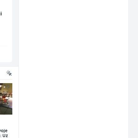
i
Bravar -
Građevinski inženjer
Elektrozavarivač (m)
(m/ž)
Mountain
MC-Stella
Sarajevo
Velika Kladuša
voje
: Uz