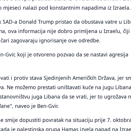
ko mjeseci nalazi pod konstantnim napadima iz Izraela.
ik SAD-a Donald Trump pristao da obustava vatre u Li
, ova informacija nije dobro primljena u Izraelu, čiji
itičari zagovaraju ignorisanje ove odredbe.
n-Gvir, koji je otvoreno pozvao da se nastavi agresija
vati i protiv stava Sjedinjenih Američkih Država, jer s
a. Ne možemo prestati uništavati kuće na jugu Libana
tanovništvu juga Libana da se vrati, jer to ugrožava 
đane", naveo je Ben-Gvir.
e smije dopustiti povratak na situaciju prije 7. oktobra
da je palestinska grupa Hamas izvela napad na Izrae