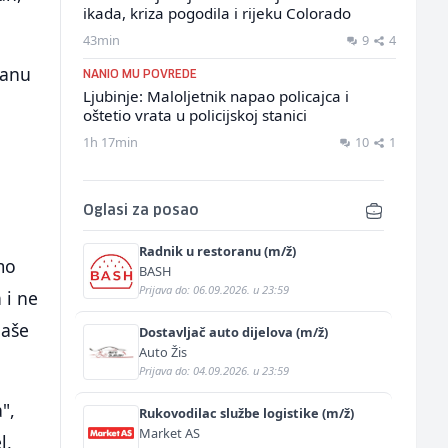
ikada, kriza pogodila i rijeku Colorado
43min
9
4
banu
NANIO MU POVREDE
Ljubinje: Maloljetnik napao policajca i
oštetio vrata u policijskoj stanici
1h 17min
10
1
Oglasi za posao
Radnik u restoranu (m/ž)
mo
BASH
Prijava do: 06.09.2026. u 23:59
 i ne
naše
Dostavljač auto dijelova (m/ž)
Auto Žis
Prijava do: 04.09.2026. u 23:59
",
Rukovodilac službe logistike (m/ž)
Market AS
l,