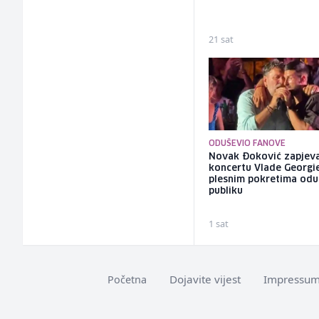
21 sat
ODUŠEVIO FANOVE
Novak Đoković zapjev
koncertu Vlade Georgi
plesnim pokretima odu
publiku
1 sat
Dojavite vijest
Impressu
Početna