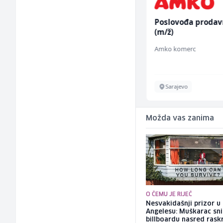
Junior Marketing &
Poslovođa prodav
Recruiting Specialist
(m/ž)
(m/ž)
Mars Connect
Amko komerc
Sarajevo
Sarajevo
Možda vas zanima
O ČEMU JE RIJEČ
Nesvakidašnji prizor u
Angelesu: Muškarac sni
billboardu nasred rask