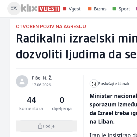
Vijesti
Biznis
Sport
OTVOREN POZIV NA AGRESIJU
Radikalni izraelski min
dozvoliti ljudima da se
Piše: N. Ž.
Poslušajte članak
17.06.2026.
Ministar nacional
44
0
sporazum između 
komentara
dijeljenja
da Izrael treba i
na Liban.
Podijeli
Iran je insistirao 