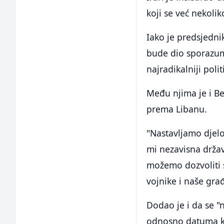
koji se već nekoli
Iako je predsjedn
bude dio sporazuma
najradikalniji pol
Među njima je i Be
prema Libanu.
"Nastavljamo djelo
mi nezavisna držav
možemo dozvoliti s
vojnike i naše gra
Dodao je i da se "n
odnosno datuma ka