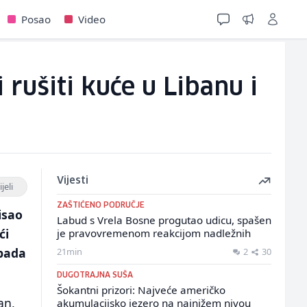
Posao
Video
 rušiti kuće u Libanu i
Vijesti
jeli
ZAŠTIĆENO PODRUČJE
isao
Labud s Vrela Bosne progutao udicu, spašen
ći
je pravovremenom reakcijom nadležnih
apada
21min
2
30
DUGOTRAJNA SUŠA
Šokantni prizori: Najveće američko
an,
akumulacijsko jezero na najnižem nivou