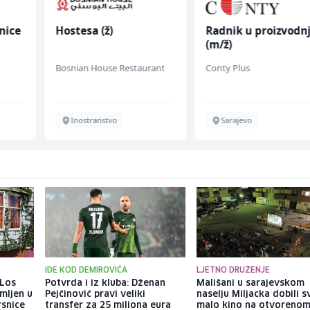
nice
Hostesa (ž)
Radnik u proizvodnj
(m/ž)
Bosnian House Restaurant
Conty Plus
Inostranstvo
Sarajevo
IDE KOD DEMIROVIĆA
LJETNO DRUŽENJE
 Los
Potvrda i iz kluba: Dženan
Mališani u sarajevskom
mljen u
Pejčinović pravi veliki
naselju Miljacka dobili s
rsnice
transfer za 25 miliona eura
malo kino na otvorenom