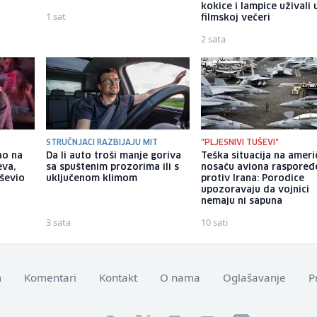
kokice i lampice uživali 
1 sat
filmskoj večeri
2 sata
STRUČNJACI RAZBIJAJU MIT
"PLJESNIVI TUŠEVI"
ao na
Da li auto troši manje goriva
Teška situacija na amer
eva,
sa spuštenim prozorima ili s
nosaču aviona raspore
ševio
uključenom klimom
protiv Irana: Porodice
upozoravaju da vojnici
nemaju ni sapuna
3 sata
10 sati
m
Komentari
Kontakt
O nama
Oglašavanje
P