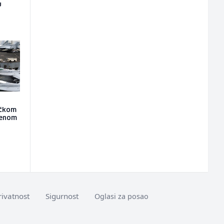
u
ičkom
đenom
rivatnost
Sigurnost
Oglasi za posao