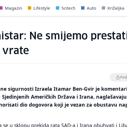
Magazin
Lifestyle
Scitech
Auto
Križaljka
istar: Ne smijemo prestati
 vrate
Podi
ne sigurnosti Izraela Itamar Ben-Gvir je komentar
Sjedinjenih Američkih Država i Irana, naglašavaju
gnorisati dio dogovora koji je vezan za obustavu n
da se u sklopu prekida rata SAD-a i Irana obuhvati i Lib