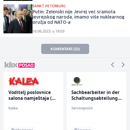
SANKT PETERBURG
Putin: Zelenski nije Jevrej već sramota
jevrejskog naroda, imamo više nuklearnog
oružja od NATO-a
16.06.2023. u 18:03
KOMENTARI (22)
Voditelj poslovnice
Sachbearbeiter in der
salona namještaja (m/
Schaltungsabteilung
ž)
(m/w)
Kalea
Servicepoint
Više lokacija
Sarajevo