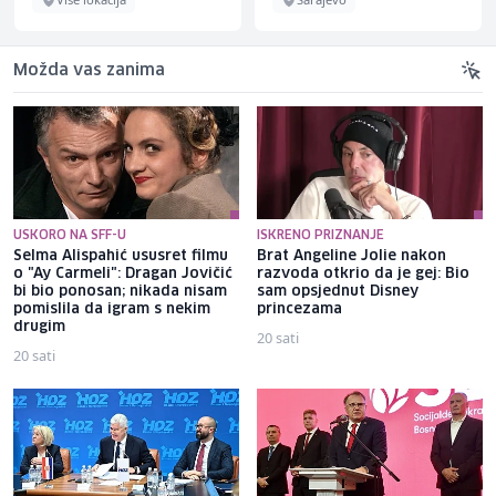
Možda vas zanima
USKORO NA SFF-U
ISKRENO PRIZNANJE
Selma Alispahić ususret filmu
Brat Angeline Jolie nakon
o "Ay Carmeli": Dragan Jovičić
razvoda otkrio da je gej: Bio
bi bio ponosan; nikada nisam
sam opsjednut Disney
pomislila da igram s nekim
princezama
drugim
20 sati
20 sati