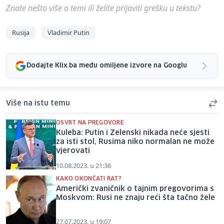
Znate nešto više o temi ili želite prijaviti grešku u tekstu?
Rusija
Vladimir Putin
Dodajte Klix.ba među omiljene izvore na Googlu
Više na istu temu
OSVRT NA PREGOVORE
Kuleba: Putin i Zelenski nikada neće sjesti
za isti stol, Rusima niko normalan ne može
vjerovati
10.08.2023. u 21:36
KAKO OKONČATI RAT?
Američki zvaničnik o tajnim pregovorima s
Moskvom: Rusi ne znaju reći šta tačno žele
27.07.2023. u 19:07