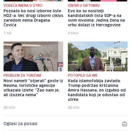
VODEĆA IMENA U UTRCI
IZBORI U OKTOBRU
Poznato ko nosi izborne liste
Evo ko su nositelji
HDZ-a: Već drugi izborni ciklus
kandidatskih lista SDP-a na
zaredom nema Dragana
svim nivoima: Jedina žena na
Čovića
vrhu dolazi iz Hercegovine
1 sat
4 sata
PROBLEM ZA TURIZAM
POTOPILO GA IME
Novi nameti "otjerali" goste iz
Kada islamofobija zavlada:
Neuma, turističke agencije
Trump podržao kršćanina
otkazale izlete: "Žao nam je,
Amira Hassana, on izgubio od
ali izuzeća nema"
kandidata koji je odustao od
utrke
46 min
46 min
Oglasi za posao