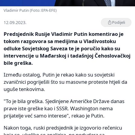
Vladimir Putin (Foto: EPA-EFE)
12.09.2023.
Podijeli
Predsjednik Rusije Vladimir Putin komentirao je
tokom razgovora sa medijima u Vladivostoku
odluke Sovjetskog Saveza te je poručio kako su
intervencije u Mađarskoj i tadašnjoj Čehoslovačkoj
bile greška.
Između ostalog, Putin je rekao kako su sovjetski
zvaničnici pogriješili što su masovne proteste htjeli da
uguše tenkovima.
"To je bila greška. Sjedinjene Američke Države danas
prave iste greške kao i SSSR. Washington nema
prijatelje već samo interese", rekao je Putin.
Nakon toga, ruski predsjednik je izgovorio rečenicu
koja se, ukoliko se analizira, ne podudara sa